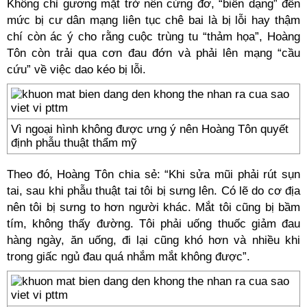
Không chỉ gương mặt trở nên cứng đơ, “biến dạng” đến
mức bị cư dân mạng liên tục chê bai là bị lỗi hay thậm
chí còn ác ý cho rằng cuộc trùng tu “thảm họa”, Hoàng
Tôn còn trải qua cơn đau đớn và phải lên mạng “cầu
cứu” về việc dao kéo bị lỗi.
Vì ngoại hình không được ưng ý nên Hoàng Tôn quyết
định phẫu thuật thẩm mỹ
Theo đó, Hoàng Tôn chia sẻ: “Khi sửa mũi phải rút sụn
tai, sau khi phẫu thuật tai tôi bị sưng lên. Có lẽ do cơ địa
nên tôi bị sưng to hơn người khác. Mắt tôi cũng bị bầm
tím, không thấy đường. Tôi phải uống thuốc giảm đau
hàng ngày, ăn uống, đi lại cũng khó hơn và nhiều khi
trong giấc ngủ đau quá nhắm mắt không được”.