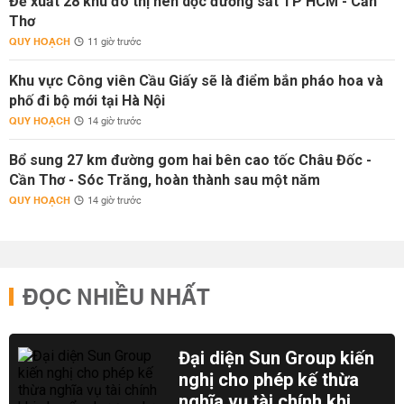
Đề xuất 28 khu đô thị nén dọc đường sắt TP HCM - Cần
Thơ
QUY HOẠCH
11 giờ trước
Khu vực Công viên Cầu Giấy sẽ là điểm bắn pháo hoa và
phố đi bộ mới tại Hà Nội
QUY HOẠCH
14 giờ trước
Bổ sung 27 km đường gom hai bên cao tốc Châu Đốc -
Cần Thơ - Sóc Trăng, hoàn thành sau một năm
QUY HOẠCH
14 giờ trước
ĐỌC NHIỀU NHẤT
Đại diện Sun Group kiến
nghị cho phép kế thừa
nghĩa vụ tài chính khi