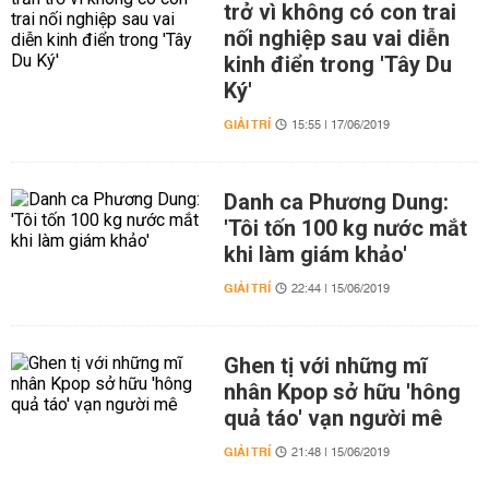
trở vì không có con trai
nối nghiệp sau vai diễn
kinh điển trong 'Tây Du
Ký'
GIẢI TRÍ
15:55 | 17/06/2019
Danh ca Phương Dung:
'Tôi tốn 100 kg nước mắt
khi làm giám khảo'
GIẢI TRÍ
22:44 | 15/06/2019
Ghen tị với những mĩ
nhân Kpop sở hữu 'hông
quả táo' vạn người mê
GIẢI TRÍ
21:48 | 15/06/2019