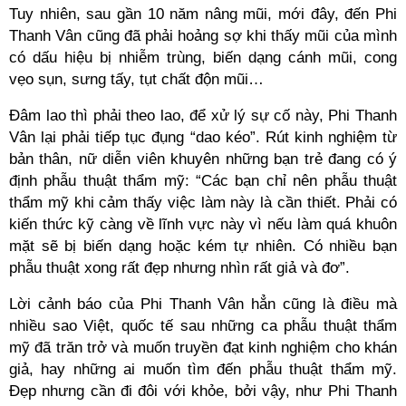
Tuy nhiên, sau gần 10 năm nâng mũi, mới đây, đến Phi
Thanh Vân cũng đã phải hoảng sợ khi thấy mũi của mình
có dấu hiệu bị nhiễm trùng, biến dạng cánh mũi, cong
vẹo sụn, sưng tấy, tụt chất độn mũi…
Đâm lao thì phải theo lao, để xử lý sự cố này, Phi Thanh
Vân lại phải tiếp tục đụng “dao kéo”. Rút kinh nghiệm từ
bản thân, nữ diễn viên khuyên những bạn trẻ đang có ý
định phẫu thuật thẩm mỹ: “Các bạn chỉ nên phẫu thuật
thẩm mỹ khi cảm thấy việc làm này là cần thiết. Phải có
kiến thức kỹ càng về lĩnh vực này vì nếu làm quá khuôn
mặt sẽ bị biến dạng hoặc kém tự nhiên. Có nhiều bạn
phẫu thuật xong rất đẹp nhưng nhìn rất giả và đơ”.
Lời cảnh báo của Phi Thanh Vân hẳn cũng là điều mà
nhiều sao Việt, quốc tế sau những ca phẫu thuật thẩm
mỹ đã trăn trở và muốn truyền đạt kinh nghiệm cho khán
giả, hay những ai muốn tìm đến phẫu thuật thẩm mỹ.
Đẹp nhưng cần đi đôi với khỏe, bởi vậy, như Phi Thanh