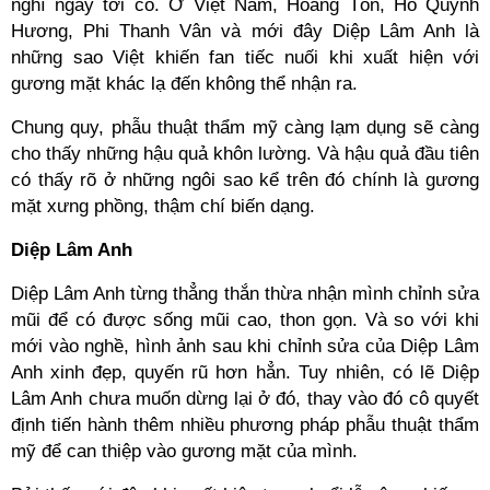
nghĩ ngay tới cô. Ở Việt Nam, Hoàng Tôn, Hồ Quỳnh
Hương, Phi Thanh Vân và mới đây Diệp Lâm Anh là
những sao Việt khiến fan tiếc nuối khi xuất hiện với
gương mặt khác lạ đến không thể nhận ra.
Chung quy, phẫu thuật thẩm mỹ càng lạm dụng sẽ càng
cho thấy những hậu quả khôn lường. Và hậu quả đầu tiên
có thấy rõ ở những ngôi sao kể trên đó chính là gương
mặt xưng phồng, thậm chí biến dạng.
Diệp Lâm Anh
Diệp Lâm Anh từng thẳng thắn thừa nhận mình chỉnh sửa
mũi để có được sống mũi cao, thon gọn. Và so với khi
mới vào nghề, hình ảnh sau khi chỉnh sửa của Diệp Lâm
Anh xinh đẹp, quyến rũ hơn hẳn. Tuy nhiên, có lẽ Diệp
Lâm Anh chưa muốn dừng lại ở đó, thay vào đó cô quyết
định tiến hành thêm nhiều phương pháp phẫu thuật thẩm
mỹ để can thiệp vào gương mặt của mình.