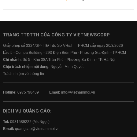
TRANG TTĐTTH CỦA CÔNG TY VIETNEWSCORP
Giấy phép số 3324/GP-TTĐT do Sở VH&TT TPHCM cấp ngày 20/3/2026
Lầu 5 - Compa Building - 293 Điện Biên Phủ - Phường Gia Định - TP.HCM
Chi nhánh:
Số 5 - Khu 38A Trần Phú - Phường Ba Đình - TP. Hà Nội
Chịu trách nhiệm nội dung:
Nguyễn Minh Quyết
Trách nhiệm về thông tin
Hotline:
0975798489
Email:
info@vietnammoi.vn
DỊCH VỤ QUẢNG CÁO:
Tel:
0931589222 (Ms Ngọc)
Email:
quangcao@vietnammoi.vn