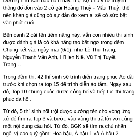
Dường như sàn đấu năm nay, mọi sự chú ý từ truyền
thông đổ dồn vào 2 cô gái Hoàng Thuỳ - Mâu Thuỷ, thế
nên khán giả cũng có sự đắn đo xem ai sẽ có sức bật
vào phút cuối.
Bên cạnh 2 cái tên tiềm năng này, vẫn còn nhiều thí sinh
được đánh giá là có khả năng tạo bất ngờ trong đêm
Chung kết vào ngày mai (6/1), như Lê Thu Trang,
Nguyễn Thanh Vân Anh, H’Hen Niê, Vũ Thị Tuyết
Trang…
Trong đêm thi, 42 thí sinh sẽ trình diễn trang phục Áo dài
trước khi chọn ra top 15 để trình diễn áo tắm. Ngay sau
đó, Top 10 chung cuộc được công bố và tiếp tục thi trang
phục dạ hội.
Từ đó, 5 thí sinh nổi trội được xướng tên cho vòng ứng
xử để tìm ra Top 3 và bước vào vòng thi trả lời với cùng
một nội dung câu hỏi. Từ đó, BGK sẽ tìm ra chủ nhân
ngôi vị cao quý gồm: Hoa hậu, Á hậu 1 và Á hậu 2.