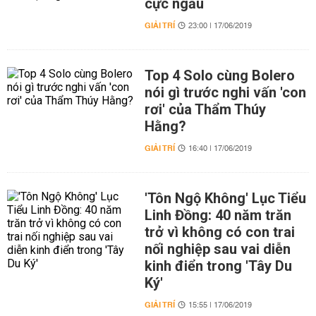
cực ngầu
GIẢI TRÍ
23:00 | 17/06/2019
Top 4 Solo cùng Bolero
nói gì trước nghi vấn 'con
rơi' của Thẩm Thúy
Hằng?
GIẢI TRÍ
16:40 | 17/06/2019
'Tôn Ngộ Không' Lục Tiểu
Linh Đồng: 40 năm trăn
trở vì không có con trai
nối nghiệp sau vai diễn
kinh điển trong 'Tây Du
Ký'
GIẢI TRÍ
15:55 | 17/06/2019