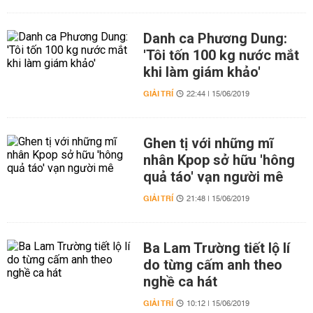
Danh ca Phương Dung:
'Tôi tốn 100 kg nước mắt
khi làm giám khảo'
GIẢI TRÍ
22:44 | 15/06/2019
Ghen tị với những mĩ
nhân Kpop sở hữu 'hông
quả táo' vạn người mê
GIẢI TRÍ
21:48 | 15/06/2019
Ba Lam Trường tiết lộ lí
do từng cấm anh theo
nghề ca hát
GIẢI TRÍ
10:12 | 15/06/2019