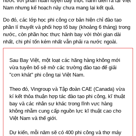
nước với phần huấn luyện bay thực hành diễn ra tại Việt
Nam nhưng kế hoạch này chưa mang lại kết quả.
Do đó, các lớp học phi công cơ bản hiện chỉ đào tạo
phần
lí
thuyết và phối hợp tổ bay (khoảng 6 tháng) trong
nước, còn phần học thực hành bay với thời gian dài
nhất, chi phí tốn kém nhất vẫn phải ra nước ngoài.
Sau Bay Việt, một loạt các hãng hàng không mới
vừa tuyên bố sẽ mở các trường đào tạo để giải
"cơn khát" phi công tại Việt Nam.
Theo đó, Vingroup và Tập đoàn CAE (Canada) vừa
kí
kết thỏa thuận hợp tác đào tạo phi công,
kĩ
thuật
bay và các nhân sự khác trong lĩnh vực hàng
không nhằm cung cấp nguồn lực
kĩ
thuật cao cho
Việt Nam và thế giới.
Dự kiến, mỗi năm sẽ có 400 phi công và thợ máy