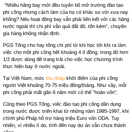
"Nhiều hãng bay mới đều tuyên bố mở trường đào tạo
phi công nhưng cách làm của họ có khác so với xưa nay
không? Nếu hoạt động bay vẫn phải liên kết với các hãng
nước ngoài thì chi phí vẫn quá đắt đỏ, tốn kém", chuyên
gia hàng không nhận định.
PGS Tống cho hay tổng chi phí từ khi học tới khi ra làm
việc cho một phi công hết khoảng 4
tỉ
đồng, trong đó hơn
1/2 được dùng để trang trải cho việc học chương trình
thực hiện bay ở nước ngoài.
Tại Việt Nam, mức
thu nhập
khởi điểm của phi công
người Việt khoảng 70-75 triệu đồng/tháng. Như vậy, mỗi
phi công phải mất gần 6 năm mới có thể "hoàn vốn".
Cũng theo PGS Tống, việc đào tạo phi công dân dụng
trong nước được triển khai từ những năm 1995-1997, khi
chính phủ Pháp hỗ trợ hàng triệu Euro vốn ODA. Tuy
nhiên, vì nhiều
lí
do, tính đến nay dự án vẫn chưa thành