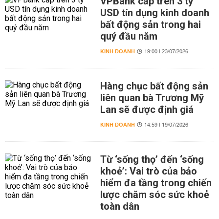
VPBank cấp trên 3 tỷ
USD tín dụng kinh doanh
bất động sản trong hai
quý đầu năm
KINH DOANH
19:00 | 23/07/2026
Hàng chục bất động sản
liên quan bà Trương Mỹ
Lan sẽ được định giá
KINH DOANH
14:59 | 19/07/2026
Từ ‘sống thọ’ đến ‘sống
khoẻ’: Vai trò của bảo
hiểm đa tầng trong chiến
lược chăm sóc sức khoẻ
toàn dân