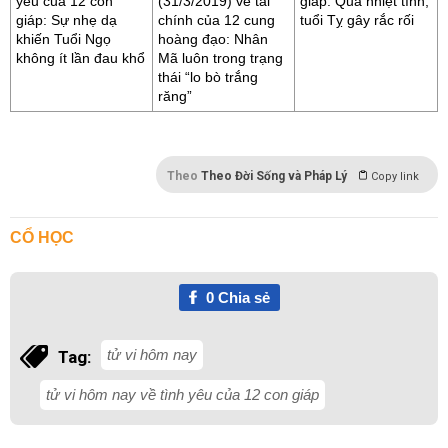
yêu của 12 con
(31/3/2019) về tài
giáp: Quá nhiệt tình,
giáp: Sự nhẹ dạ
chính của 12 cung
tuổi Tỵ gây rắc rối
khiến Tuổi Ngọ
hoàng đạo: Nhân
không ít lần đau khổ
Mã luôn trong trạng
thái “lo bò trắng
răng”
Theo
Theo Đời Sống và Pháp Lý
Copy link
CỔ HỌC
0
Chia sẻ
tử vi hôm nay
Tag:
tử vi hôm nay về tình yêu của 12 con giáp