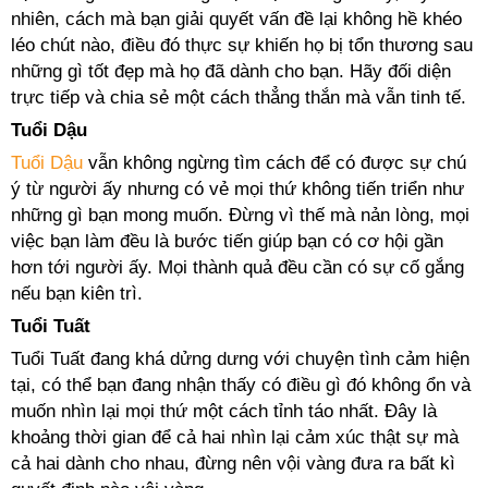
nhiên, cách mà bạn giải quyết vấn đề lại không hề khéo
léo chút nào, điều đó thực sự khiến họ bị tổn thương sau
những gì tốt đẹp mà họ đã dành cho bạn. Hãy đối diện
trực tiếp và chia sẻ một cách thẳng thắn mà vẫn tinh tế.
Tuổi Dậu
Tuổi Dậu
vẫn không ngừng tìm cách để có được sự chú
ý từ người ấy nhưng có vẻ mọi thứ không tiến triển như
những gì bạn mong muốn. Đừng vì thế mà nản lòng, mọi
việc bạn làm đều là bước tiến giúp bạn có cơ hội gần
hơn tới người ấy. Mọi thành quả đều cần có sự cố gắng
nếu bạn kiên trì.
Tuổi Tuất
Tuổi Tuất đang khá dửng dưng với chuyện tình cảm hiện
tại, có thể bạn đang nhận thấy có điều gì đó không ổn và
muốn nhìn lại mọi thứ một cách tỉnh táo nhất. Đây là
khoảng thời gian để cả hai nhìn lại cảm xúc thật sự mà
cả hai dành cho nhau, đừng nên vội vàng đưa ra bất kì