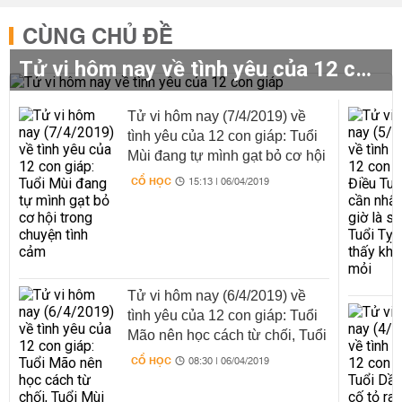
CÙNG CHỦ ĐỀ
Tử vi hôm nay về tình yêu của 12 con giáp
Tử vi hôm nay (7/4/2019) về
tình yêu của 12 con giáp: Tuổi
Mùi đang tự mình gạt bỏ cơ hội
trong chuyện tình cảm
CỔ HỌC
15:13 | 06/04/2019
Tử vi hôm nay (6/4/2019) về
tình yêu của 12 con giáp: Tuổi
Mão nên học cách từ chối, Tuổi
Mùi đôi khi khá nhạy cảm
CỔ HỌC
08:30 | 06/04/2019