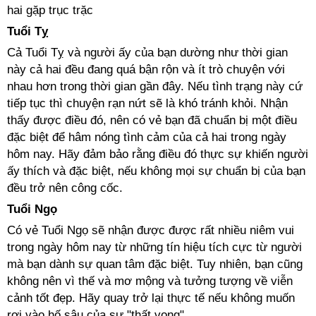
hai gặp trục trặc
Tuổi Tỵ
Cả Tuổi Tỵ và người ấy của bạn dường như thời gian
này cả hai đều đang quá bận rộn và ít trò chuyện với
nhau hơn trong thời gian gần đây. Nếu tình trạng này cứ
tiếp tục thì chuyện rạn nứt sẽ là khó tránh khỏi. Nhận
thấy được điều đó, nên có vẻ bạn đã chuẩn bị một điều
đặc biệt để hâm nóng tình cảm của cả hai trong ngày
hôm nay. Hãy đảm bảo rằng điều đó thực sự khiến người
ấy thích và đặc biệt, nếu không mọi sự chuẩn bị của bạn
đều trở nên công cốc.
Tuổi Ngọ
Có vẻ Tuổi Ngọ sẽ nhận được được rất nhiều niêm vui
trong ngày hôm nay từ những tín hiệu tích cực từ người
mà bạn dành sự quan tâm đặc biệt. Tuy nhiên, bạn cũng
không nên vì thế và mơ mộng và tưởng tượng về viễn
cảnh tốt đẹp. Hãy quay trở lại thực tế nếu không muốn
rơi vào hố sâu của sự "thất vọng"