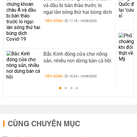
và dầu bị bán tháo trước lo
ngại làn sóng thứ hai bùng dịch
Covid-19
TIÊU DÙNG
11:18 | 15/06/2020
Bắc Kinh đóng cửa chợ nông
sản, nhiều nơi dừng bán cá hồi
TIÊU DÙNG
16:54 | 14/06/2020
CÙNG CHUYÊN MỤC