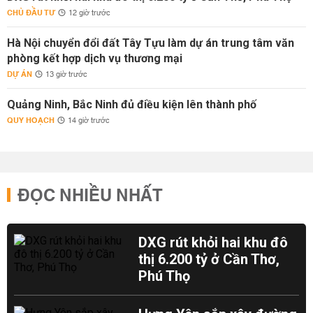
CHỦ ĐẦU TƯ
12 giờ trước
Hà Nội chuyển đổi đất Tây Tựu làm dự án trung tâm văn
phòng kết hợp dịch vụ thương mại
DỰ ÁN
13 giờ trước
Quảng Ninh, Bắc Ninh đủ điều kiện lên thành phố
QUY HOẠCH
14 giờ trước
ĐỌC NHIỀU NHẤT
DXG rút khỏi hai khu đô
thị 6.200 tỷ ở Cần Thơ,
Phú Thọ