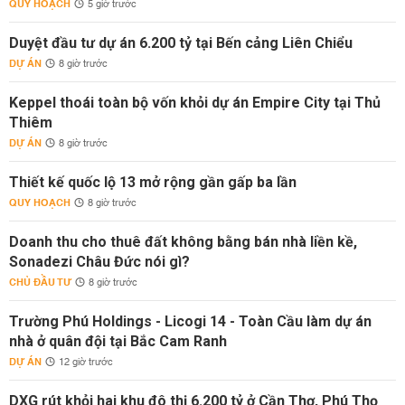
QUY HOẠCH
5 giờ trước
Duyệt đầu tư dự án 6.200 tỷ tại Bến cảng Liên Chiểu
DỰ ÁN
8 giờ trước
Keppel thoái toàn bộ vốn khỏi dự án Empire City tại Thủ
Thiêm
DỰ ÁN
8 giờ trước
Thiết kế quốc lộ 13 mở rộng gần gấp ba lần
QUY HOẠCH
8 giờ trước
Doanh thu cho thuê đất không bằng bán nhà liền kề,
Sonadezi Châu Đức nói gì?
CHỦ ĐẦU TƯ
8 giờ trước
Trường Phú Holdings - Licogi 14 - Toàn Cầu làm dự án
nhà ở quân đội tại Bắc Cam Ranh
DỰ ÁN
12 giờ trước
DXG rút khỏi hai khu đô thị 6.200 tỷ ở Cần Thơ, Phú Thọ