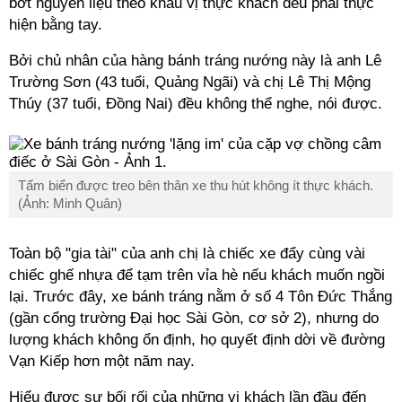
bớt nguyên liệu theo khẩu vị thực khách đều phải thực
hiện bằng tay.
Bởi chủ nhân của hàng bánh tráng nướng này là anh Lê
Trường Sơn (43 tuổi, Quảng Ngãi) và chị Lê Thị Mộng
Thúy (37 tuổi, Đồng Nai) đều không thể nghe, nói được.
Tấm biển được treo bên thân xe thu hút không ít thực khách.
(Ảnh: Minh Quân)
Toàn bộ "gia tài" của anh chị là chiếc xe đẩy cùng vài
chiếc ghế nhựa để tạm trên vỉa hè nếu khách muốn ngồi
lại. Trước đây, xe bánh tráng nằm ở số 4 Tôn Đức Thắng
(gần cổng trường Đại học Sài Gòn, cơ sở 2), nhưng do
lượng khách không ổn định, họ quyết định dời về đường
Vạn Kiếp hơn một năm nay.
Hiểu được sự bối rối của những vị khách lần đầu đến