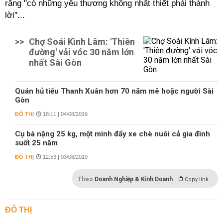
rằng "có những yêu thương không nhất thiết phải thành
lời"...
>>
Chợ Soái Kình Lâm: 'Thiên
đường' vải vóc 30 năm lớn
nhất Sài Gòn
Quán hủ tiếu Thanh Xuân hơn 70 năm mê hoặc người Sài
Gòn
ĐÔ THỊ
18:11 | 04/08/2019
Cụ bà nặng 25 kg, một mình đẩy xe chè nuôi cả gia đình
suốt 25 năm
ĐÔ THỊ
12:53 | 03/08/2019
Theo
Doanh Nghiệp & Kinh Doanh
Copy link
ĐÔ THỊ