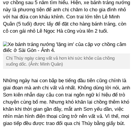
vợ chồng sau 5 năm tìm hiểu. Hiện, xe bánh tráng nướng
này là phương tiện để anh chị chăm lo cho gia đình nhỏ
với hai đứa con kháu khỉnh. Con trai lớn tên Lê Minh
Quân (5 tuổi) được lấy để đặt cho hàng bánh tráng, còn
cô con gái nhỏ Lê Ngọc Hà cũng vừa lên 2 tuổi.
Chị Thúy ngày càng vất vả hơn khi sức khỏe của chồng
xuống dốc. (Ảnh: Minh Quân)
Những ngày hai con bập bẹ tiếng đầu tiên cũng chính là
giai đoạn mà anh chị vất vả nhất. Không dùng lời nói, anh
Sơn kiên nhẫn dạy cậu con trai ngôn ngữ kí hiệu để trò
chuyện cùng bố mẹ. Nhưng khó khăn lại chồng thêm khó
khăn khi thời gian gần đây, mắt anh Sơn yếu dần, việc
nhìn màn hình điện thoại cũng trở nên vất vả. Vì thế, mọi
giao tiếp đều được trao đổi qua chị Thúy bằng giấy bút.