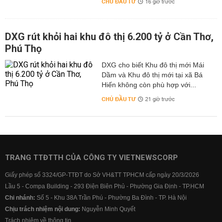
CHỦ ĐẦU TƯ
16 giờ trước
DXG rút khỏi hai khu đô thị 6.200 tỷ ở Cần Thơ,
Phú Thọ
DXG cho biết Khu đô thị mới Mái
Dầm và Khu đô thị mới tại xã Bá
Hiến không còn phù hợp với...
CHỦ ĐẦU TƯ
21 giờ trước
TRANG TTĐTTH CỦA CÔNG TY VIETNEWSCORP
Giấy phép số 3324/GP-TTĐT do Sở VH&TT TPHCM cấp ngày 20/3/2026
Lầu 5 - Compa Building - 293 Điện Biên Phủ - Phường Gia Định - TP.HCM
Chi nhánh:
Số 5 - Khu 38A Trần Phú - Phường Ba Đình - TP. Hà Nội
Chịu trách nhiệm nội dung:
Nguyễn Minh Quyết
Trách nhiệm về thông tin