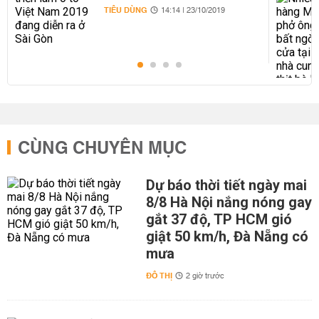
Gòn
TIÊU DÙNG
14:14 | 23/10/2019
CÙNG CHUYÊN MỤC
Dự báo thời tiết ngày mai
8/8 Hà Nội nắng nóng gay
gắt 37 độ, TP HCM gió
giật 50 km/h, Đà Nẵng có
mưa
ĐÔ THỊ
2 giờ trước