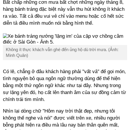
Bất chấp những cơn mưa bất chợt những ngày tháng 8,
hàng bánh tráng đặc biệt này vẫn thu hút không ít khách
ra vào. Tất cả đều vui vẻ chỉ vào menu hoặc cố hết sức
diễn tả điều mình muốn nói bằng hình thể.
Không ít thực khách vẫn ghé đến ủng hộ dù trời mưa. (Ảnh:
Minh Quân)
Có lẽ, chẳng ở đâu khách hàng phải "vất vả" để gọi món,
tình nguyện bỏ qua ngôn ngữ thường dùng để thể hiện
bằng một thứ ngôn ngữ khác như tại đây. Nhưng trong
sự lặng yên đó, họ cất lên thanh âm của sự đồng cảm từ
chính trái tim mình.
Nhìn lại dòng chữ "Hôm nay trời thật đẹp, nhưng tôi
không thể nghe và nói" được viết trên xe, nhiều người
bỗng phát hiện ra điều mà lâu nay bản thân quên mất,