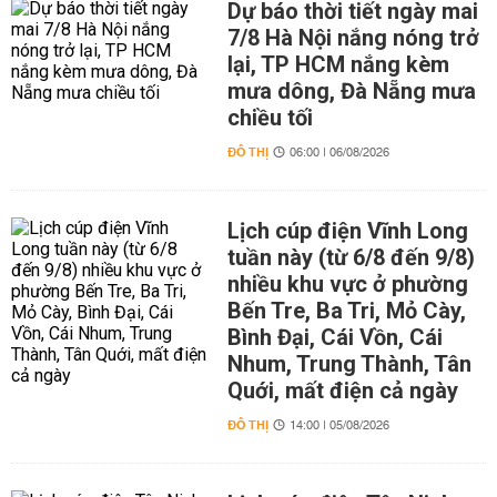
Dự báo thời tiết ngày mai
7/8 Hà Nội nắng nóng trở
lại, TP HCM nắng kèm
mưa dông, Đà Nẵng mưa
chiều tối
ĐÔ THỊ
06:00 | 06/08/2026
Lịch cúp điện Vĩnh Long
tuần này (từ 6/8 đến 9/8)
nhiều khu vực ở phường
Bến Tre, Ba Tri, Mỏ Cày,
Bình Đại, Cái Vồn, Cái
Nhum, Trung Thành, Tân
Quới, mất điện cả ngày
ĐÔ THỊ
14:00 | 05/08/2026