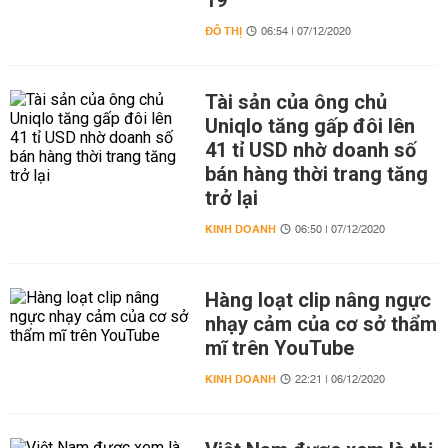
19
ĐÔ THỊ
06:54 | 07/12/2020
Tài sản của ông chủ
Uniqlo tăng gấp đôi lên
41 tỉ USD nhờ doanh số
bán hàng thời trang tăng
trở lại
KINH DOANH
06:50 | 07/12/2020
Hàng loạt clip nâng ngực
nhạy cảm của cơ sở thẩm
mĩ trên YouTube
KINH DOANH
22:21 | 06/12/2020