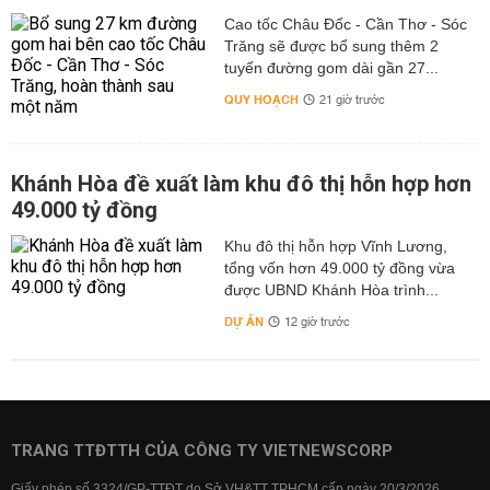
Cao tốc Châu Đốc - Cần Thơ - Sóc
Trăng sẽ được bổ sung thêm 2
tuyến đường gom dài gần 27...
QUY HOẠCH
21 giờ trước
Khánh Hòa đề xuất làm khu đô thị hỗn hợp hơn
49.000 tỷ đồng
Khu đô thị hỗn hợp Vĩnh Lương,
tổng vốn hơn 49.000 tỷ đồng vừa
được UBND Khánh Hòa trình...
DỰ ÁN
12 giờ trước
TRANG TTĐTTH CỦA CÔNG TY VIETNEWSCORP
Giấy phép số 3324/GP-TTĐT do Sở VH&TT TPHCM cấp ngày 20/3/2026