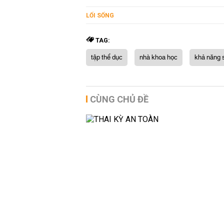
LỐI SỐNG
TAG:
tập thể dục
nhà khoa học
khả năng 
CÙNG CHỦ ĐỀ