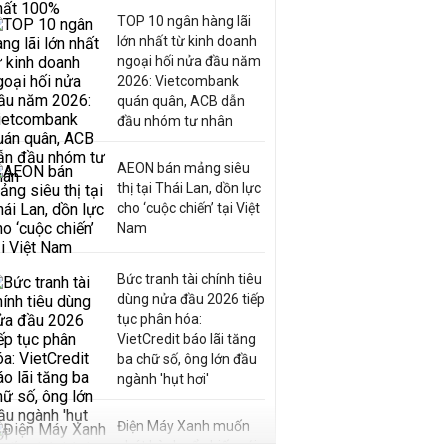
TOP 10 ngân hàng lãi
lớn nhất từ kinh doanh
ngoại hối nửa đầu năm
2026: Vietcombank
quán quân, ACB dẫn
đầu nhóm tư nhân
AEON bán mảng siêu
thị tại Thái Lan, dồn lực
cho ‘cuộc chiến’ tại Việt
Nam
Bức tranh tài chính tiêu
dùng nửa đầu 2026 tiếp
tục phân hóa:
VietCredit báo lãi tăng
ba chữ số, ông lớn đầu
ngành 'hụt hơi'
Điện Máy Xanh muốn
phát hành cổ phiếu với