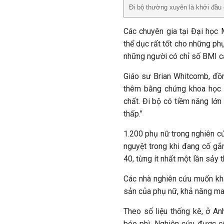
Đi bộ thường xuyên là khởi đầu 
Các chuyên gia tại Đại học 
thể dục rất tốt cho những ph
những người có chỉ số BMI c
Giáo sư Brian Whitcomb, đồng
thêm bằng chứng khoa học 
chất. Đi bộ có tiềm năng lớn
thấp."
1.200 phụ nữ trong nghiên cứ
nguyệt trong khi đang cố gắ
40, từng ít nhất một lần sảy t
Các nhà nghiên cứu muốn khá
sản của phụ nữ, khả năng man
Theo số liệu thống kê, ở A
béo phì. Nghiên cứu được c