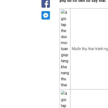
phụ nữ có tiền sử sảy thai.
Muốn thụ thai tránh 