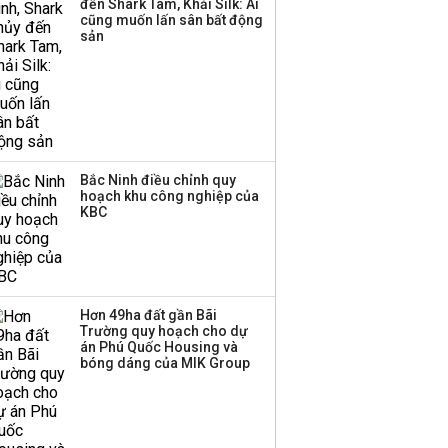
đến Shark Tam, Khải Silk: Ai
Huấn Hoa Hồng bỗng
cũng muốn lấn sân bất động
dưng ‘biến mất’, một
sản
công ty khác đã giải thể
Bắc Ninh điều chỉnh quy
hoạch khu công nghiệp của
KBC
Hơn 49ha đất gần Bãi
Trường quy hoạch cho dự
án Phú Quốc Housing và
bóng dáng của MIK Group