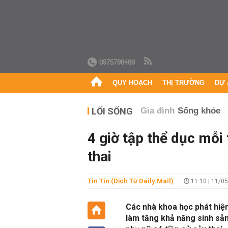
0975798489
QUY HOẠCH
THỊ TRƯỜNG
DỰ 
LỐI SỐNG
Gia đình
Sống khỏe
4 giờ tập thể dục mỗi
thai
Tin Tin (Dịch Từ Daily Mail)
11:10 | 11/0
Các nhà khoa học phát hiện
làm tăng khả năng sinh sản