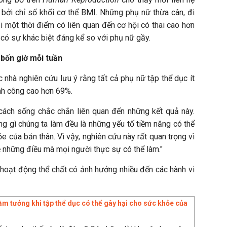
 bởi chỉ số khối cơ thể BMI. Những phụ nữ thừa cân, đi
i một thời điểm có liên quan đến cơ hội có thai cao hơn
có sự khác biệt đáng kể so với phụ nữ gầy.
bốn giờ mỗi tuần
c nhà nghiên cứu lưu ý rằng tất cả phụ nữ tập thể dục ít
ành công cao hơn 69%.
cách sống chắc chắn liên quan đến những kết quả này.
g gì chúng ta làm đều là những yếu tố tiềm năng có thể
e của bản thân. Vì vậy, nghiên cứu này rất quan trọng vì
ề những điều mà mọi người thực sự có thể làm."
 hoạt động thể chất có ảnh hưởng nhiều đến các hành vi
lầm tưởng khi tập thể dục có thể gây hại cho sức khỏe của