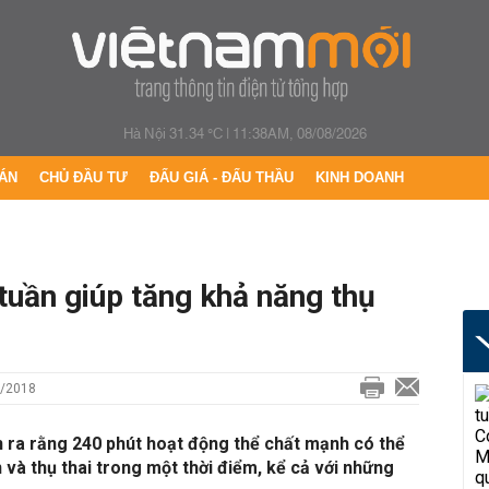
Hà Nội 31.34 °C
|
11:38AM, 08/08/2026
ÁN
CHỦ ĐẦU TƯ
ĐẤU GIÁ - ĐẤU THẦU
KINH DOANH
 tuần giúp tăng khả năng thụ
5/2018
 ra rằng 240 phút hoạt động thể chất mạnh có thể
 và thụ thai trong một thời điểm, kể cả với những