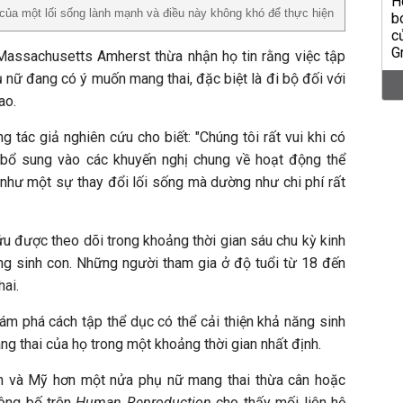
của một lối sống lành mạnh và điều này không khó để thực hiện
Massachusetts Amherst thừa nhận họ tin rằng việc tập
ụ nữ đang có ý muốn mang thai, đặc biệt là đi bộ đối với
ao.
 tác giả nghiên cứu cho biết: "Chúng tôi rất vui khi có
bổ sung vào các khuyến nghị chung về hoạt động thể
 như một sự thay đổi lối sống mà dường như chi phí rất
u được theo dõi trong khoảng thời gian sáu chu kỳ kinh
ng sinh con. Những người tham gia ở độ tuổi từ 18 đến
hai.
m phá cách tập thể dục có thể cải thiện khả năng sinh
g thai của họ trong một khoảng thời gian nhất định.
nh và Mỹ hơn một nửa phụ nữ mang thai thừa cân hoặc
ông bố trên
Human Reproduction
cho thấy mối liên hệ