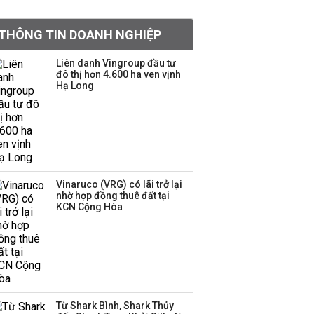
tỷ lệ 1:1 để tăng thanh
khoản
THÔNG TIN DOANH NGHIỆP
Sau nhịp điều chỉnh
Liên danh Vingroup đầu tư
đô thị hơn 4.600 ha ven vịnh
mạnh, CTCK nhìn thấy
Hạ Long
cơ hội ở nhóm cổ phiếu
nào?
Một thương hiệu thời
trang Việt đóng cửa
sau 5 năm hoạt động,
thanh lý toàn bộ cửa
Vinaruco (VRG) có lãi trở lại
nhờ hợp đồng thuê đất tại
hàng
KCN Cộng Hòa
DatVietVAC lãi sau thuế
135 tỷ đồng nửa đầu
năm, dồn 6 concert vào
cuối năm
Từ Shark Bình, Shark Thủy
Công ty 100 tỷ của