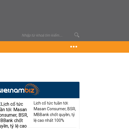
Lịch cổ tức tuần tới:
Masan Consumer, BSR,
MBBank chốt quyền, tỷ
lệ cao nhất 100%