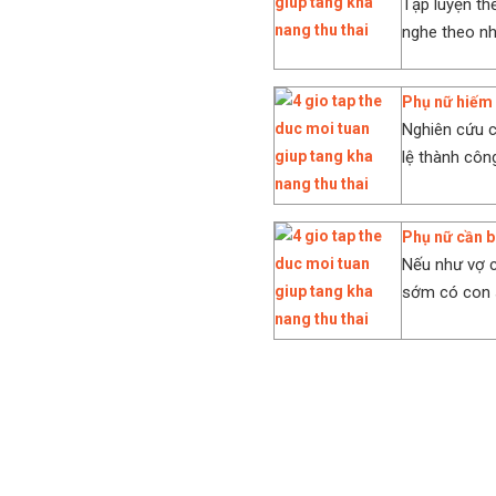
Tập luyện th
nghe theo nh
Phụ nữ hiếm 
Nghiên cứu c
lệ thành công
Phụ nữ cần b
Nếu như vợ 
sớm có con sa