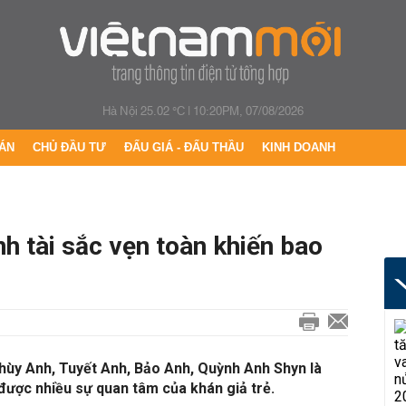
Hà Nội 25.02 °C
|
10:20PM, 07/08/2026
ÁN
CHỦ ĐẦU TƯ
ĐẤU GIÁ - ĐẤU THẦU
KINH DOANH
nh tài sắc vẹn toàn khiến bao
hùy Anh, Tuyết Anh, Bảo Anh, Quỳnh Anh Shyn là
được nhiều sự quan tâm của khán giả trẻ.