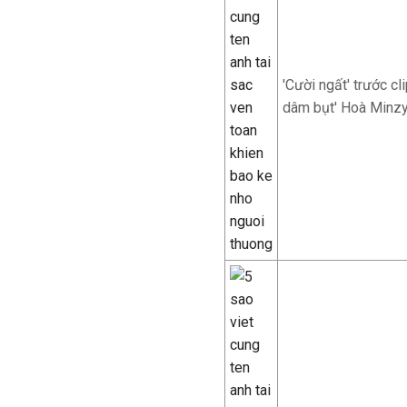
'Cười ngất' trước c
dâm bụt' Hoà Minz