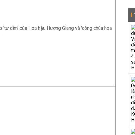
lip 'tự dìm' của Hoa hậu Hương Giang và 'công chúa hoa
y