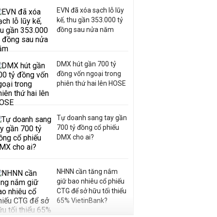
EVN đã xóa sạch lỗ lũy
kế, thu gần 353.000 tỷ
đồng sau nửa năm
DMX hút gần 700 tỷ
đồng vốn ngoại trong
phiên thứ hai lên HOSE
Tự doanh sang tay gần
700 tỷ đồng cổ phiếu
DMX cho ai?
NHNN cần tăng nắm
giữ bao nhiêu cổ phiếu
CTG để sở hữu tối thiểu
65% VietinBank?