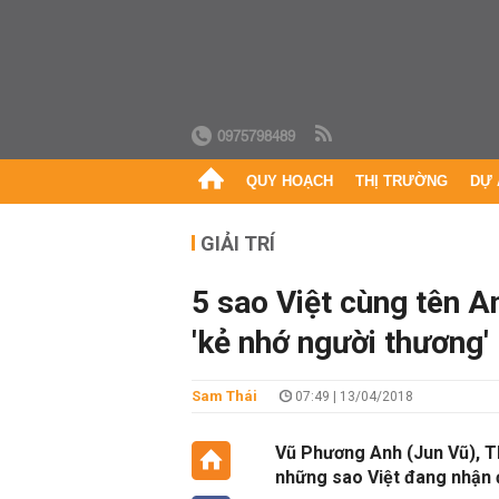
0975798489
QUY HOẠCH
THỊ TRƯỜNG
DỰ 
GIẢI TRÍ
5 sao Việt cùng tên A
'kẻ nhớ người thương'
Sam Thái
07:49 | 13/04/2018
Vũ Phương Anh (Jun Vũ), T
những sao Việt đang nhận 