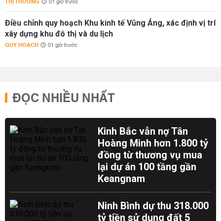
THỊ TRƯỜNG
01 giờ trước
Điều chỉnh quy hoạch Khu kinh tế Vũng Áng, xác định vị trí
xây dựng khu đô thị và du lịch
QUY HOẠCH
01 giờ trước
ĐỌC NHIỀU NHẤT
Kinh Bắc vẫn nợ Tân
Hoàng Minh hơn 1.800 tỷ
đồng từ thương vụ mua
lại dự án 100 tầng gần
Keangnam
Ninh Bình dự thu 318.000
tỷ tiền sử dụng đất 5