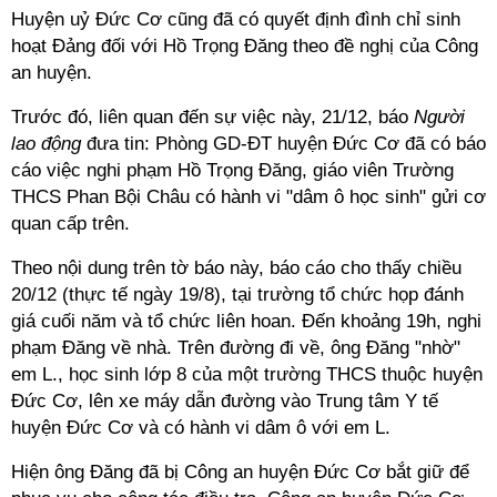
Huyện uỷ Đức Cơ cũng đã có quyết định đình chỉ sinh
hoạt Đảng đối với Hồ Trọng Đăng theo đề nghị của Công
an huyện.
Trước đó, liên quan đến sự việc này, 21/12, báo
Người
lao động
đưa tin: Phòng GD-ĐT huyện Đức Cơ đã có báo
cáo việc nghi phạm Hồ Trọng Đăng, giáo viên Trường
THCS Phan Bội Châu có hành vi "dâm ô học sinh" gửi cơ
quan cấp trên.
Theo nội dung trên tờ báo này, báo cáo cho thấy chiều
20/12 (thực tế ngày 19/8), tại trường tổ chức họp đánh
giá cuối năm và tổ chức liên hoan. Đến khoảng 19h, nghi
phạm Đăng về nhà. Trên đường đi về, ông Đăng "nhờ"
em L., học sinh lớp 8 của một trường THCS thuộc huyện
Đức Cơ, lên xe máy dẫn đường vào Trung tâm Y tế
huyện Đức Cơ và có hành vi dâm ô với em L.
Hiện ông Đăng đã bị Công an huyện Đức Cơ bắt giữ để