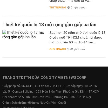
chấp thuận nhà đầu tư và...
THỊ TRƯỜNG
01 giờ trước
Thiết kế quốc lộ 13 mở rộng gần gấp ba lần
Sau hơn 20 năm chờ đợi, quốc lộ 13
ở cửa ngõ TP HCM chuẩn bị được
mở rộng lên 60 m, 10-14 làn...
QUY HOẠCH
01 phút trước
TRANG TTĐTTH CỦA CÔNG TY VIETNEWSCORP
Giấy phép số 3324/GP-TTĐT do Sở VH&TT TPHCM cấp ngày 20/3/2026
Lầu 5 - Compa Building - 293 Điện Biên Phủ - Phường Gia Định - TP.HCM
Chi nhánh:
Số 5 - Khu 38A Trần Phú - Phường Ba Đình - TP. Hà Nội
Chịu trách nhiệm nội dung:
Nguyễn Minh Quyết