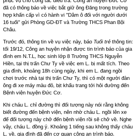
phục vụ cho công tác điều tra. Công an huyện Đức Cơ
đã có thông báo về việc bắt giữ ông Đăng trong trường
hợp khẩn cấp vì có hành vi "Dâm ô đối với người dưới
16 tuổi" gửi Phòng GD-ĐT và Trường THCS Phan Bội
Châu.
Trước đó, thông tin về vụ việc này, báo
Tuổi trẻ
thông tin:
tối 19/12, Công an huyện nhận được tin trình báo của gia
đình em N.T.L, học sinh lớp 8 Trường THCS Nguyễn
Hiền, tại thị trấn Chư Ty về việc em L. bị mất tích. Theo
gia đình, khoảng 18h cùng ngày, khi em L. đang ngồi
chơi trước nhà tại thị trấn Chư Ty, thì có một người đàn
ông đi xe máy màu đỏ, bịt khẩu trang tới hỏi đường đến
Bệnh viện huyện Đức Cơ.
Khi cháu L. chỉ đường thì đối tượng này nói rằng không
biết đường đến bệnh viện, nên nhờ cháu L. ngồi lên xe
để đối tượng này chở đến bệnh viện rồi sẽ chở về. Nghe
vậy, cháu L. đồng ý. Khoảng 1 tiếng sau không thấy cháu
L. về, gia đình đã đến cơ quan công an trình báo.