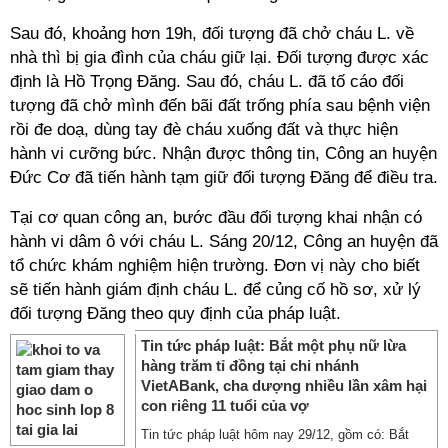
Sau đó, khoảng hơn 19h, đối tượng đã chở cháu L. về
nhà thì bị gia đình của cháu giữ lại. Đối tượng được xác
định là Hồ Trọng Đăng. Sau đó, cháu L. đã tố cáo đối
tượng đã chở mình đến bãi đất trống phía sau bệnh viện
rồi đe doạ, dùng tay đè cháu xuống đất và thực hiện
hành vi cưỡng bức. Nhận được thông tin, Công an huyện
Đức Cơ đã tiến hành tạm giữ đối tượng Đăng để điều tra.
Tại cơ quan công an, bước đầu đối tượng khai nhận có
hành vi dâm ô với cháu L. Sáng 20/12, Công an huyện đã
tổ chức khám nghiệm hiện trường. Đơn vị này cho biết
sẽ tiến hành giám định cháu L. để củng cố hồ sơ, xử lý
đối tượng Đăng theo quy định của pháp luật.
Tin tức pháp luật: Bắt một phụ nữ lừa
hàng trăm tỉ đồng tại chi nhánh
VietABank, cha dượng nhiều lần xâm hại
con riêng 11 tuổi của vợ
Tin tức pháp luật hôm nay 29/12, gồm có: Bắt