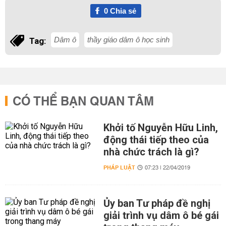
0
Chia sẻ
Dâm ô
thầy giáo dâm ô học sinh
Tag:
CÓ THỂ BẠN QUAN TÂM
Khởi tố Nguyễn Hữu Linh,
động thái tiếp theo của
nhà chức trách là gì?
PHÁP LUẬT
07:23 | 22/04/2019
Ủy ban Tư pháp đề nghị
giải trình vụ dâm ô bé gái