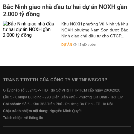
Bắc Ninh giao nhà đầu tư hai dự án NOXH gần
2.000 tỷ đồng
Khu NOXH phường Vũ Ninh và khu
NOXH phường Nam Sơn được Bắc
Ninh giao chủ đầu tư cho CTCP...
DỰ ÁN
13 giờ trước
TRANG TTĐTTH CỦA CÔNG TY VIETNEWSCORP
Giấy phép số 3324/GP-TTĐT do Sở VH&TT TPHCM cấp ngày 20/3/2026
Lầu 5 - Compa Building - 293 Điện Biên Phủ - Phường Gia Định - TP.HCM
Chi nhánh:
Số 5 - Khu 38A Trần Phú - Phường Ba Đình - TP. Hà Nội
Chịu trách nhiệm nội dung:
Nguyễn Minh Quyết
Trách nhiệm về thông tin