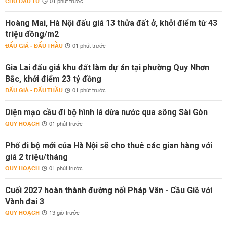
CHỦ ĐẦU TƯ
01 phút trước
Hoàng Mai, Hà Nội đấu giá 13 thửa đất ở, khởi điểm từ 43
triệu đồng/m2
ĐẤU GIÁ - ĐẤU THẦU
01 phút trước
Gia Lai đấu giá khu đất làm dự án tại phường Quy Nhơn
Bắc, khởi điểm 23 tỷ đồng
ĐẤU GIÁ - ĐẤU THẦU
01 phút trước
Diện mạo cầu đi bộ hình lá dừa nước qua sông Sài Gòn
QUY HOẠCH
01 phút trước
Phố đi bộ mới của Hà Nội sẽ cho thuê các gian hàng với
giá 2 triệu/tháng
QUY HOẠCH
01 phút trước
Cuối 2027 hoàn thành đường nối Pháp Vân - Cầu Giẽ với
Vành đai 3
QUY HOẠCH
13 giờ trước