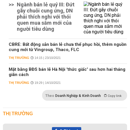
>>
Ngành bán lẻ quý III: Đứt
gãy chuỗi cung ứng, DN
phải thích nghi với thói
quen mua sắm mới của
người tiêu dùng
CBRE: Bất động sản bán lẻ chưa thể phục hồi, thêm nguồn
cung mới từ Vingroup, Thaco, FLC
THỊ TRƯỜNG
14:15 | 23/10/2021
Mặt bằng BĐS bán lẻ Hà Nội 'thức giấc' sau hơn hai tháng
giãn cách
THỊ TRƯỜNG
19:29 | 14/10/2021
Theo
Doanh Nghiệp & Kinh Doanh
Copy link
THỊ TRƯỜNG