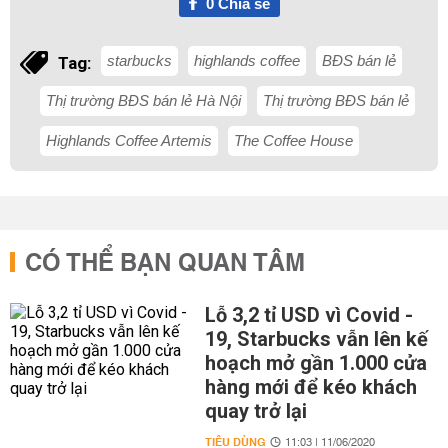
0
Chia sẻ
starbucks
highlands coffee
BĐS bán lẻ
Tag:
Thị trường BĐS bán lẻ Hà Nội
Thị trường BĐS bán lẻ
Highlands Coffee Artemis
The Coffee House
CÓ THỂ BẠN QUAN TÂM
Lỗ 3,2 tỉ USD vì Covid -
19, Starbucks vẫn lên kế
hoạch mở gần 1.000 cửa
hàng mới để kéo khách
quay trở lại
TIÊU DÙNG
11:03 | 11/06/2020