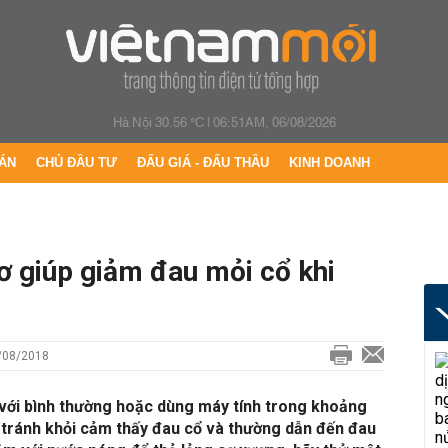
Hà Nội 30.56 °C
|
06:51AM, 06/08/2026
ÁN
CHỦ ĐẦU TƯ
ĐẤU GIÁ - ĐẤU THẦU
KINH DOANH
cơ giúp giảm đau mỏi cổ khi
9/08/2018
 với bình thường hoặc dùng máy tính trong khoảng
g tránh khỏi cảm thấy đau cổ và thường dẫn đến đau