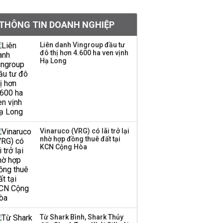
PNJ triệu tập họp bất
thường, dự kiến điều
THÔNG TIN DOANH NGHIỆP
chỉnh kế hoạch kinh
doanh 2026
Liên danh Vingroup đầu tư
đô thị hơn 4.600 ha ven vịnh
Kinh Bắc dự kiến cho
Hạ Long
thuê tối thiểu 100 ha
đất công nghiệp trong
nửa cuối năm
Trung Quốc tung đòn
đáp trả, siết xuất khẩu
Vinaruco (VRG) có lãi trở lại
drone và trừng phạt
nhờ hợp đồng thuê đất tại
doanh nghiệp Mỹ
KCN Cộng Hòa
Keppel ký thỏa thuận
bán toàn bộ vốn tại
Empire City, dự kiến thu
về 270 triệu USD
Từ Shark Bình, Shark Thủy