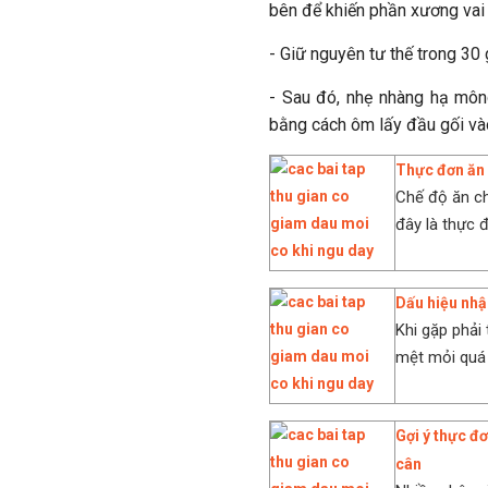
bên để khiến phần xương vai 
- Giữ nguyên tư thế trong 30 
- Sau đó, nhẹ nhàng hạ môn
bằng cách ôm lấy đầu gối và
Thực đơn ăn 
Chế độ ăn ch
đây là thực đ
Dấu hiệu nhận 
Khi gặp phải 
mệt mỏi quá 
Gợi ý thực đ
cân