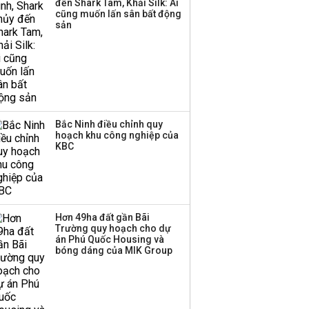
đến Shark Tam, Khải Silk: Ai
Sacombank phát hành
cũng muốn lấn sân bất động
ba đợt trái phiếu thu về
sản
hơn 3.600 tỷ, lãi suất
trả lên tới 10%/năm
Bắc Ninh điều chỉnh quy
hoạch khu công nghiệp của
KBC
Hơn 49ha đất gần Bãi
Trường quy hoạch cho dự
án Phú Quốc Housing và
bóng dáng của MIK Group