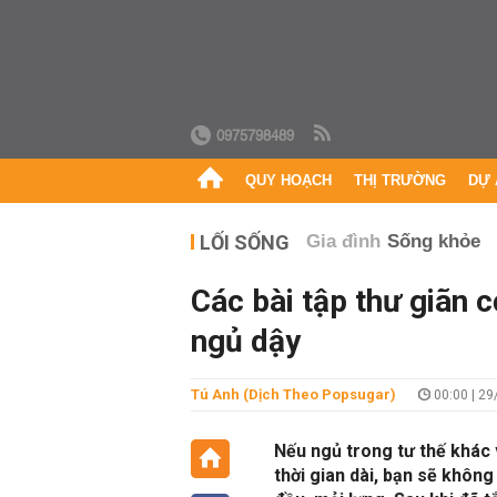
0975798489
QUY HOẠCH
THỊ TRƯỜNG
DỰ 
LỐI SỐNG
Gia đình
Sống khỏe
Các bài tập thư giãn 
ngủ dậy
Tú Anh (Dịch Theo Popsugar)
00:00 | 2
Nếu ngủ trong tư thế khác
thời gian dài, bạn sẽ khôn