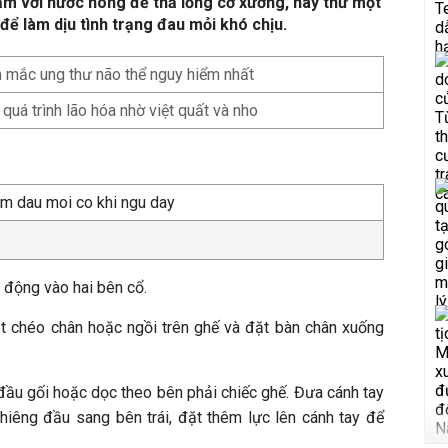
tắm với nước nóng để thả lỏng cơ xương, hãy thử một
 để làm dịu tình trạng đau mỏi khó chịu.
 mắc ung thư não thể nguy hiểm nhất
quá trình lão hóa nhờ việt quất và nho
 động vào hai bên cổ.
bắt chéo chân hoặc ngồi trên ghế và đặt bàn chân xuống
 đầu gối hoặc dọc theo bên phải chiếc ghế. Đưa cánh tay
nghiêng đầu sang bên trái, đặt thêm lực lên cánh tay để