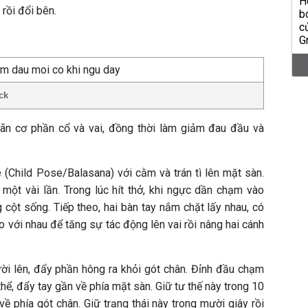
 rồi đổi bên.
ck
iãn cơ phần cổ và vai, đồng thời làm giảm đau đầu và
 (Child Pose/Balasana) với cằm và trán tì lên mặt sàn.
 một vài lần. Trong lúc hít thở, khi ngực dần chạm vào
 cột sống. Tiếp theo, hai bàn tay nắm chặt lấy nhau, có
ào với nhau để tăng sự tác động lên vai rồi nâng hai cánh
ười lên, đẩy phần hông ra khỏi gót chân. Đỉnh đầu chạm
thể, đẩy tay gần về phía mặt sàn. Giữ tư thế này trong 10
về phía gót chân. Giữ trạng thái này trong mười giây rồi