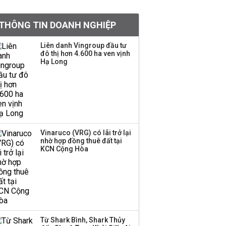
BIDV sắp phát hành
THÔNG TIN DOANH NGHIỆP
gần 500 triệu cổ phiếu,
tăng vốn lên gần
Liên danh Vingroup đầu tư
77.800 tỷ
đô thị hơn 4.600 ha ven vịnh
Hạ Long
Dàn lãnh đạo GenZ nhà
Vingroup,
Techcombank,
VPBank, PC1: Người
nắm 10.000 tỷ đồng cổ
phiếu, người làm chủ
Vinaruco (VRG) có lãi trở lại
tịch ở tuổi 27
nhờ hợp đồng thuê đất tại
KCN Cộng Hòa
Lãnh đạo Vinamilk:
Tăng quy mô đàn bò
thêm 8.000 con, đã
chốt giá nguyên liệu
đến tháng 11
Từ Shark Bình, Shark Thủy
Việt Nam muốn phát