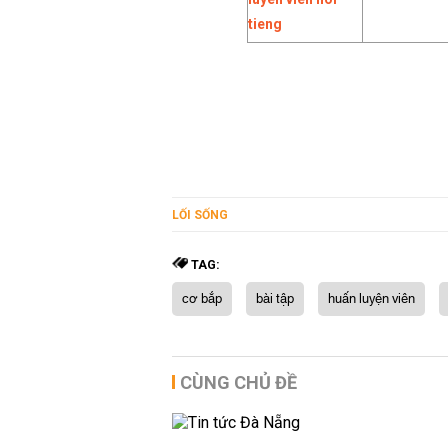
LỐI SỐNG
TAG:
cơ bắp
bài tập
huấn luyện viên
CÙNG CHỦ ĐỀ