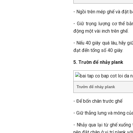
- Ngồi trên mép ghế và đặt b
- Giữ trọng lượng cơ thể bằ
động một vài inch trên ghế.
- Nếu 40 giây quá lâu, hãy gi
đạt đến tổng số 40 giây.
5. Trườn để nhảy plank
Trườn để nhảy plank
- Để bốn chân trước ghế
- Giữ thẳng lưng và mông của
- Nhảy qua lại từ ghế xuống
nên đặt chân ở vị trí plank vớ