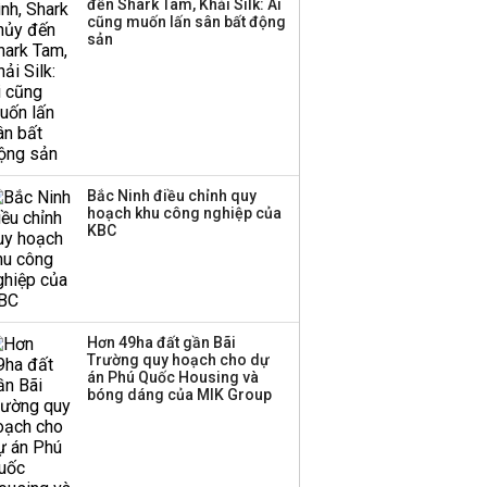
đến Shark Tam, Khải Silk: Ai
triển quỹ hưu trí: Từ tiết
cũng muốn lấn sân bất động
kiệm gia đình thành
sản
nguồn cấp vốn dài hạn
và kinh nghiệm từ
Malaysia
Bắc Ninh điều chỉnh quy
hoạch khu công nghiệp của
KBC
Hơn 49ha đất gần Bãi
Trường quy hoạch cho dự
án Phú Quốc Housing và
bóng dáng của MIK Group