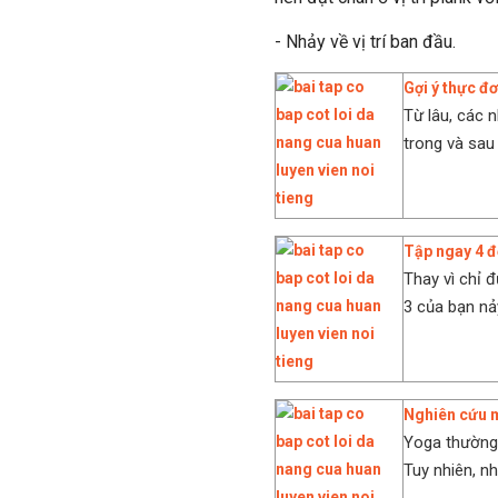
- Nhảy về vị trí ban đầu.
Gợi ý thực đơ
Từ lâu, các 
trong và sau 
Tập ngay 4 đ
Thay vì chỉ đ
3 của bạn nảy
Nghiên cứu m
Yoga thường 
Tuy nhiên, nh