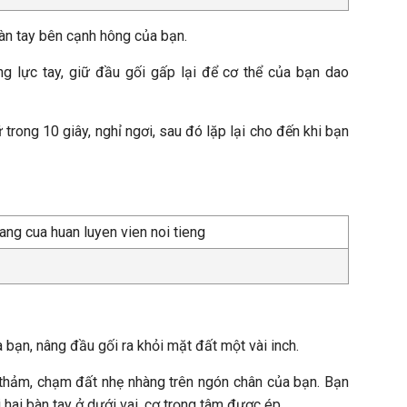
àn tay bên cạnh hông của bạn.
ng lực tay, giữ đầu gối gấp lại để cơ thể của bạn dao
ữ trong 10 giây, nghỉ ngơi, sau đó lặp lại cho đến khi bạn
 bạn, nâng đầu gối ra khỏi mặt đất một vài inch.
 thảm, chạm đất nhẹ nhàng trên ngón chân của bạn. Bạn
i hai bàn tay ở dưới vai, cơ trọng tâm được ép.