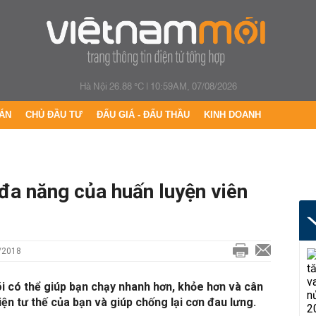
Hà Nội 26.88 °C
|
10:59AM, 07/08/2026
ÁN
CHỦ ĐẦU TƯ
ĐẤU GIÁ - ĐẤU THẦU
KINH DOANH
 đa năng của huấn luyện viên
/2018
i có thể giúp bạn chạy nhanh hơn, khỏe hơn và cân
iện tư thế của bạn và giúp chống lại cơn đau lưng.