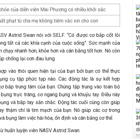
 khỏe của diễn viên Mai Phương có nhiều khởi sắc
xuất phạt tù cha mẹ không tiêm vắc xin cho con
ASV Astrid Swan nói với SELF: “Có được cơ bắp cốt lõi
rong tất cả các khía cạnh của cuộc sống”. Sức mạnh của
ạn chạy nhanh hơn, khỏe hơn và cân bằng tốt hơn. Nó còn
iúp chống lại cơn đau lưng.
hợp vào thói quen hiện tại của bạn bởi bạn có thể thực
ụng cụ tập phức tạp nào. Các động tác là sự kết hợp
cơ bắp trung tâm của bạn. Chúng tập trung vào toàn bộ
bụng trực tràng, cơ ngang bụng và khuỷu tay. Điều này
ụng và bắp tay săn chắc. Động tác cuối cùng còn giúp
hay thậm chí là tim mạch của bạn. Nó giúp các cơ trong
và bụng làm việc hài hòa, ổn định và cân bằng cơ thể.
từ huấn luyện viên NASV Astrid Swan: