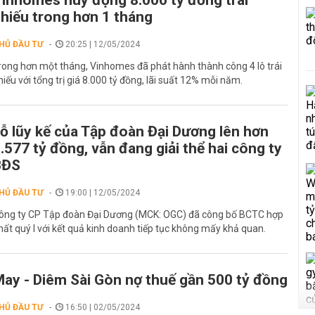
inhomes huy động 8.000 tỷ đồng trái
hiếu trong hơn 1 tháng
HỦ ĐẦU TƯ
20:25 | 12/05/2024
rong hơn một tháng, Vinhomes đã phát hành thành công 4 lô trái
hiếu với tổng trị giá 8.000 tỷ đồng, lãi suất 12% mỗi năm.
ỗ lũy kế của Tập đoàn Đại Dương lên hơn
.577 tỷ đồng, vẫn đang giải thể hai công ty
BĐS
HỦ ĐẦU TƯ
19:00 | 12/05/2024
ông ty CP Tập đoàn Đại Dương (MCK: OGC) đã công bố BCTC hợp
hất quý I với kết quả kinh doanh tiếp tục không mấy khả quan.
ay - Diêm Sài Gòn nợ thuế gần 500 tỷ đồng
HỦ ĐẦU TƯ
16:50 | 02/05/2024