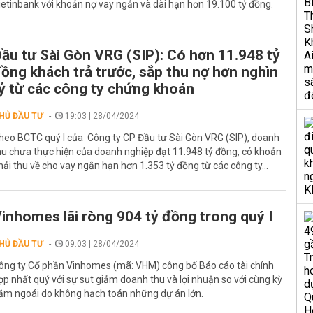
ietinbank với khoản nợ vay ngắn và dài hạn hơn 19.100 tỷ đồng.
ầu tư Sài Gòn VRG (SIP): Có hơn 11.948 tỷ
ồng khách trả trước, sắp thu nợ hơn nghìn
ỷ từ các công ty chứng khoán
HỦ ĐẦU TƯ
19:03 | 28/04/2024
heo BCTC quý I của Công ty CP Đầu tư Sài Gòn VRG (SIP), doanh
hu chưa thực hiện của doanh nghiệp đạt 11.948 tỷ đồng, có khoản
hải thu về cho vay ngắn hạn hơn 1.353 tỷ đồng từ các công ty...
inhomes lãi ròng 904 tỷ đồng trong quý I
HỦ ĐẦU TƯ
09:03 | 28/04/2024
ông ty Cổ phần Vinhomes (mã: VHM) công bố Báo cáo tài chính
ợp nhất quý với sự sụt giảm doanh thu và lợi nhuận so với cùng kỳ
ăm ngoái do không hạch toán những dự án lớn.