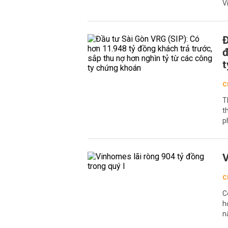
V
Đ
đ
t
C
T
t
p
V
C
C
h
n