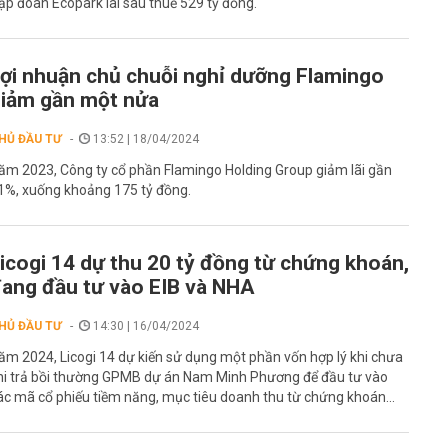
ập đoàn Ecopark lãi sau thuế 529 tỷ đồng.
ợi nhuận chủ chuỗi nghỉ dưỡng Flamingo
iảm gần một nửa
HỦ ĐẦU TƯ
13:52 | 18/04/2024
ăm 2023, Công ty cổ phần Flamingo Holding Group giảm lãi gần
1%, xuống khoảng 175 tỷ đồng.
icogi 14 dự thu 20 tỷ đồng từ chứng khoán,
ang đầu tư vào EIB và NHA
HỦ ĐẦU TƯ
14:30 | 16/04/2024
ăm 2024, Licogi 14 dự kiến sử dụng một phần vốn hợp lý khi chưa
hi trả bồi thường GPMB dự án Nam Minh Phương để đầu tư vào
ác mã cổ phiếu tiềm năng, mục tiêu doanh thu từ chứng khoán...