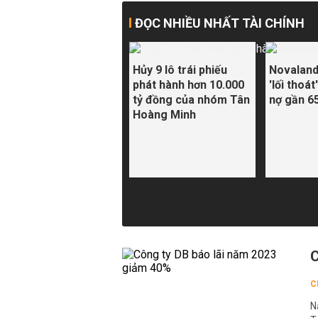
ĐỌC NHIỀU NHẤT TÀI CHÍNH
Hủy 9 lô trái phiếu
Novaland 
phát hành hơn 10.000
'lối thoát
tỷ đồng của nhóm Tân
nợ gần 6
Hoàng Minh
C
C
N