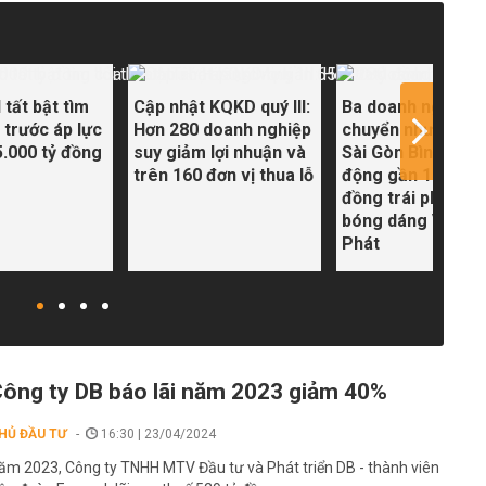
tất bật tìm
Cập nhật KQKD quý III:
Ba doanh nghiệp 
' trước áp lực
Hơn 280 doanh nghiệp
chuyển nhượng K
5.000 tỷ đồng
suy giảm lợi nhuận và
Sài Gòn Bình An h
trên 160 đơn vị thua lỗ
động gần 11.000 
đồng trái phiếu, c
bóng dáng Vạn Th
Phát
ông ty DB báo lãi năm 2023 giảm 40%
HỦ ĐẦU TƯ
16:30 | 23/04/2024
ăm 2023, Công ty TNHH MTV Đầu tư và Phát triển DB - thành viên