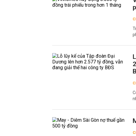
V
p
C
T
p
L
2
C
C
n
M
C