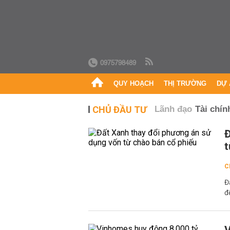
0975798489
QUY HOẠCH
THỊ TRƯỜNG
DỰ 
CHỦ ĐẦU TƯ
Lãnh đạo
Tài chín
Đ
t
C
Đ
đ