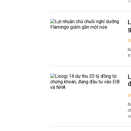
T
L
g
C
N
4
L
đ
C
N
c
c