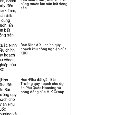
thương mại hàng đầu?
cũng muốn lấn sân bất động
sản
Bắc Ninh điều chỉnh quy
hoạch khu công nghiệp của
KBC
Hơn 49ha đất gần Bãi
Trường quy hoạch cho dự
án Phú Quốc Housing và
bóng dáng của MIK Group