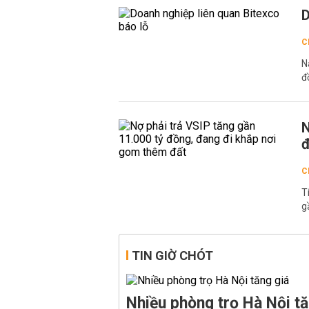
D
C
N
đ
N
đ
C
T
g
TIN GIỜ CHÓT
Nhiều phòng trọ Hà Nội tă