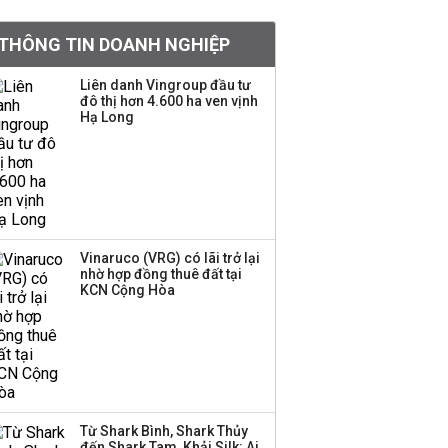
Chân dung ông chủ kín
THÔNG TIN DOANH NGHIỆP
tiếng đứng sau tiệm
vàng Mi Hồng: Từ phụ
Liên danh Vingroup đầu tư
xe, sửa đồ điện tử cũ
đô thị hơn 4.600 ha ven vịnh
đến gây dựng thương
Hạ Long
hiệu hơn 35 năm tuổi
SSI Research chỉ ra hai
yếu tố quyết định động
lực tăng trưởng nửa
cuối năm
Vinaruco (VRG) có lãi trở lại
nhờ hợp đồng thuê đất tại
PNJ công bố thông tin
KCN Cộng Hòa
bất thường liên quan
đến vấn đề nộp thuế
Ông Trump sắp có
quyền tùy ý áp thuế
Từ Shark Bình, Shark Thủy
100% lên những đối tác
đến Shark Tam, Khải Silk: Ai