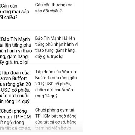
Cán cân thương mại
sắp đổi chiều?
Bảo Tín Mạnh Hải lên
tiếng phủ nhận hành vi
thao túng, găm hàng,
đẩy giá, trục lợi
Tập đoàn của Warren
Buffett mua ròng gần
20 tỷ USD cổ phiếu,
chấm dứt chuỗi bán
ròng 14 quý
Chuỗi phòng gym tại
TP HCM bất ngờ đóng
cửa tất cả cơ sở, hàng
trăm hội viên bơ vơ