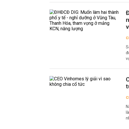
Đ
n
v
C
S
đ
v
C
t
C
N
l
n