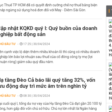
ục Thuế TP HCM đã có quyết định cưỡng chế nợ thuế bằng biện
háp ngừng sử dụng hoá đơn đối với May - Diêm Sài Gòn.
ập nhật KQKD quý I: Quý buồn của doanh
ghiệp bất động sản
HỦ ĐẦU TƯ
17:25 | 30/04/2024
ên cạnh việc lộ diện thêm nhiều khoản lỗ thì cũng có nhiều doanh
ghiệp lớn báo lợi nhuận sau thuế của cổ đông công ty mẹ (lợi
huận ròng) giảm sâu quý đầu năm.
ạ tầng Đèo Cả báo lãi quý tăng 32%, vốn
ưu động duy trì mức âm trên nghìn tỷ
HỦ ĐẦU TƯ
08:30 | 30/04/2024
ại cuối quý I, tổng dư nợ vay của Hạ tầng Đèo Cả đạt gần 20.100 tỷ
ồng, hơn gấp đôi vốn chủ sở hữu. Chủ nợ lớn nhất là Ngân hàng