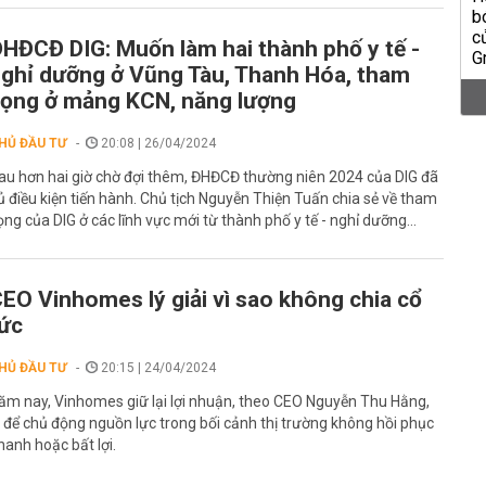
HĐCĐ DIG: Muốn làm hai thành phố y tế -
ghỉ dưỡng ở Vũng Tàu, Thanh Hóa, tham
ọng ở mảng KCN, năng lượng
HỦ ĐẦU TƯ
20:08 | 26/04/2024
au hơn hai giờ chờ đợi thêm, ĐHĐCĐ thường niên 2024 của DIG đã
ủ điều kiện tiến hành. Chủ tịch Nguyễn Thiện Tuấn chia sẻ về tham
ọng của DIG ở các lĩnh vực mới từ thành phố y tế - nghỉ dưỡng...
EO Vinhomes lý giải vì sao không chia cổ
ức
HỦ ĐẦU TƯ
20:15 | 24/04/2024
ăm nay, Vinhomes giữ lại lợi nhuận, theo CEO Nguyễn Thu Hằng,
à để chủ động nguồn lực trong bối cảnh thị trường không hồi phục
hanh hoặc bất lợi.