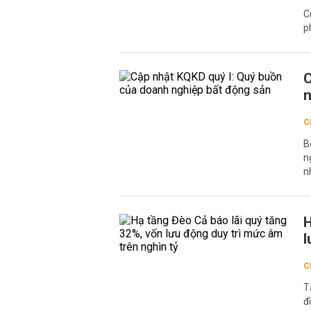
C
p
C
n
C
B
n
n
H
l
C
T
đ