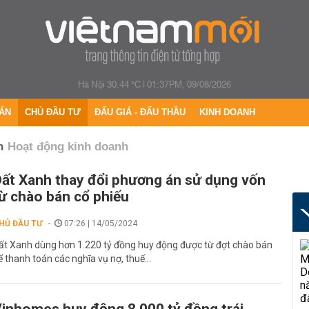
Hà Nội 30.44 °C
|
01:37PM, 09/08/2026
ÁN
CHỦ ĐẦU TƯ
ĐẤU GIÁ - ĐẤU THẦU
KINH DOANH
h
Hoạt động kinh doanh
ất Xanh thay đổi phương án sử dụng vốn
ừ chào bán cổ phiếu
HỦ ĐẦU TƯ
07:26 | 14/05/2024
ất Xanh dùng hơn 1.220 tỷ đồng huy động được từ đợt chào bán
ể thanh toán các nghĩa vụ nợ, thuế...