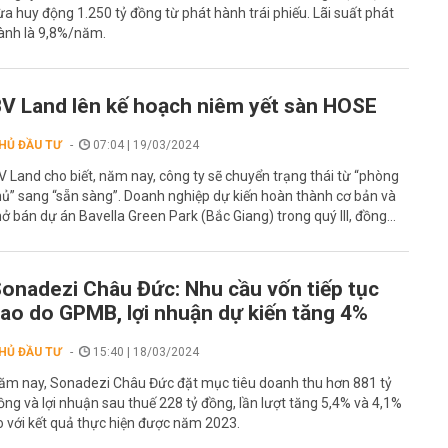
ừa huy động 1.250 tỷ đồng từ phát hành trái phiếu. Lãi suất phát
ành là 9,8%/năm.
V Land lên kế hoạch niêm yết sàn HOSE
HỦ ĐẦU TƯ
07:04 | 19/03/2024
V Land cho biết, năm nay, công ty sẽ chuyển trạng thái từ “phòng
hủ” sang “sẵn sàng”. Doanh nghiệp dự kiến hoàn thành cơ bản và
ở bán dự án Bavella Green Park (Bắc Giang) trong quý III, đồng...
onadezi Châu Đức: Nhu cầu vốn tiếp tục
ao do GPMB, lợi nhuận dự kiến tăng 4%
HỦ ĐẦU TƯ
15:40 | 18/03/2024
ăm nay, Sonadezi Châu Đức đặt mục tiêu doanh thu hơn 881 tỷ
ồng và lợi nhuận sau thuế 228 tỷ đồng, lần lượt tăng 5,4% và 4,1%
o với kết quả thực hiện được năm 2023.