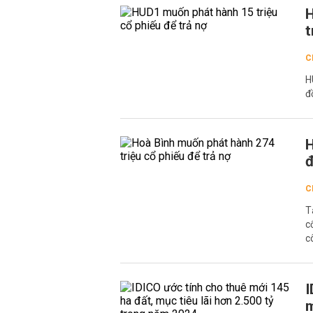
H
t
C
H
đ
H
đ
C
T
c
c
I
m