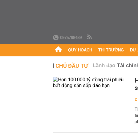
0975798489
QUY HOẠCH
THỊ TRƯỜNG
DỰ 
CHỦ ĐẦU TƯ
Lãnh đạo
Tài chín
H
s
C
T
t
p