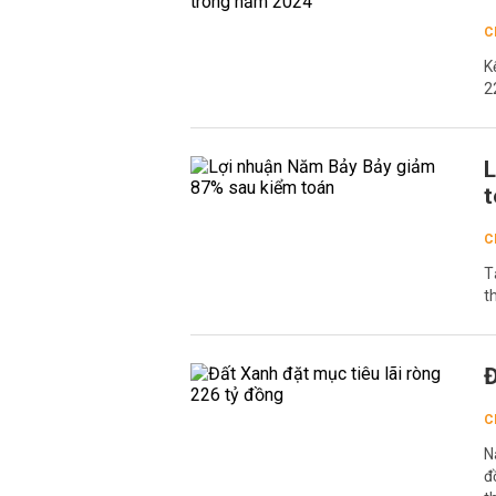
C
K
2
L
t
C
T
t
Đ
C
N
đ