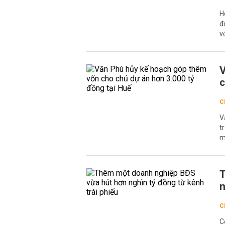
H
đ
v
V
c
C
V
t
m
T
n
C
C