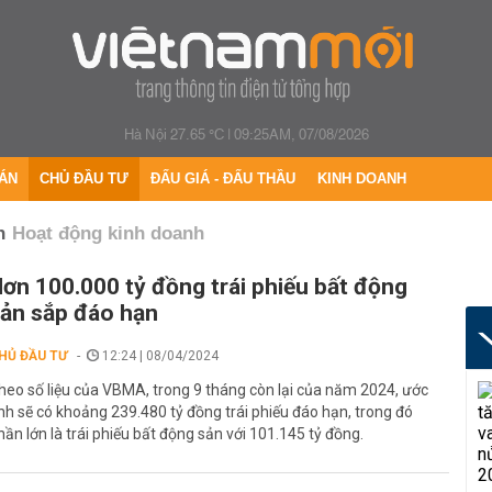
Hà Nội 27.65 °C
|
09:25AM, 07/08/2026
ÁN
CHỦ ĐẦU TƯ
ĐẤU GIÁ - ĐẤU THẦU
KINH DOANH
h
Hoạt động kinh doanh
ơn 100.000 tỷ đồng trái phiếu bất động
ản sắp đáo hạn
HỦ ĐẦU TƯ
12:24 | 08/04/2024
heo số liệu của VBMA, trong 9 tháng còn lại của năm 2024, ước
ính sẽ có khoảng 239.480 tỷ đồng trái phiếu đáo hạn, trong đó
hần lớn là trái phiếu bất động sản với 101.145 tỷ đồng.