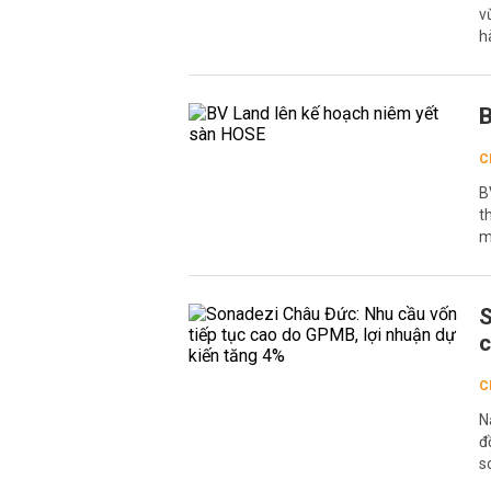
v
h
B
C
B
t
m
S
c
C
N
đ
s