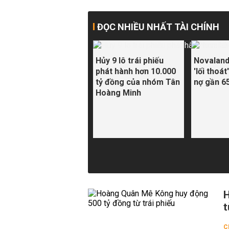
ĐỌC NHIỀU NHẤT TÀI CHÍNH
Hủy 9 lô trái phiếu
Novaland 
phát hành hơn 10.000
'lối thoát
tỷ đồng của nhóm Tân
nợ gần 6
Hoàng Minh
H
t
C