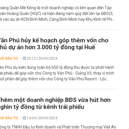
oàng Quân Mê Kông là một doanh nghiệp có liên quan đến Tập
oàn Hoàng Quân (HQC) và hiện đang nắm quỹ đất lớn tại ĐBSCL
ới các dự án KCN Bình Minh, Cảng Bình Minh hay Khu Kinh tế Phi...
ăn Phú hủy kế hoạch góp thêm vốn cho
hủ dự án hơn 3.000 tỷ đồng tại Huế
HỦ ĐẦU TƯ
20:12 | 20/03/2024
ăn Phú dự kiến dùng toàn bộ 650 tỷ đồng thu được từ phát hành
rái phiếu để góp vốn cho Công ty Văn Phú - Giảng Võ, thay vì trích
ột phần để góp thêm vốn cho Công ty Văn Phú Resort - Lộc...
hêm một doanh nghiệp BĐS vừa hút hơn
ghìn tỷ đồng từ kênh trái phiếu
HỦ ĐẦU TƯ
14:04 | 20/03/2024
ông ty TNHH Đầu tư Kinh doanh và Phát triển Thương mại Việt An