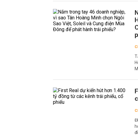
N
H
C
p
C
T
H
M
F
c
C
Đ
h
đ