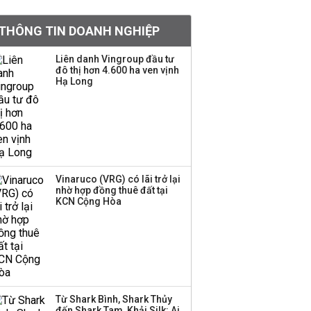
BIDV sắp phát hành
THÔNG TIN DOANH NGHIỆP
gần 500 triệu cổ phiếu,
tăng vốn lên gần
Liên danh Vingroup đầu tư
77.800 tỷ
đô thị hơn 4.600 ha ven vịnh
Hạ Long
Dàn lãnh đạo GenZ nhà
Vingroup,
Techcombank,
VPBank, PC1: Người
nắm 10.000 tỷ đồng cổ
phiếu, người làm chủ
Vinaruco (VRG) có lãi trở lại
tịch ở tuổi 27
nhờ hợp đồng thuê đất tại
KCN Cộng Hòa
Lãnh đạo Vinamilk:
Tăng quy mô đàn bò
thêm 8.000 con, đã
chốt giá nguyên liệu
đến tháng 11
Từ Shark Bình, Shark Thủy
Việt Nam muốn phát
đến Shark Tam, Khải Silk: Ai