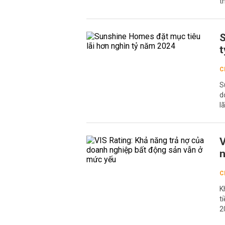
t
S
t
C
S
d
l
V
n
C
K
t
2