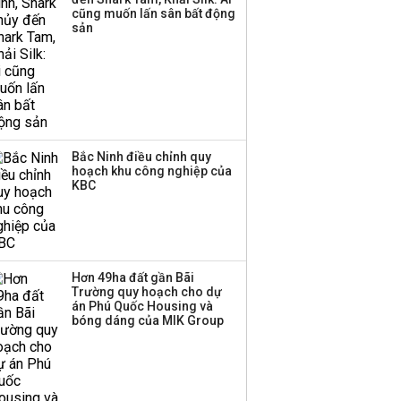
triển quỹ hưu trí: Từ tiết
cũng muốn lấn sân bất động
kiệm gia đình thành
sản
nguồn cấp vốn dài hạn
và kinh nghiệm từ
Malaysia
Bắc Ninh điều chỉnh quy
hoạch khu công nghiệp của
KBC
Hơn 49ha đất gần Bãi
Trường quy hoạch cho dự
án Phú Quốc Housing và
bóng dáng của MIK Group