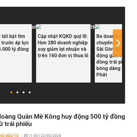
tất bật tìm
Cập nhật KQKD quý III:
Ba doanh nghiệp 
' trước áp lực
Hơn 280 doanh nghiệp
chuyển nhượng K
5.000 tỷ đồng
suy giảm lợi nhuận và
Sài Gòn Bình An h
trên 160 đơn vị thua lỗ
động gần 11.000 
đồng trái phiếu, c
bóng dáng Vạn Th
Phát
oàng Quân Mê Kông huy động 500 tỷ đồng
ừ trái phiếu
HỦ ĐẦU TƯ
11:03 | 22/03/2024