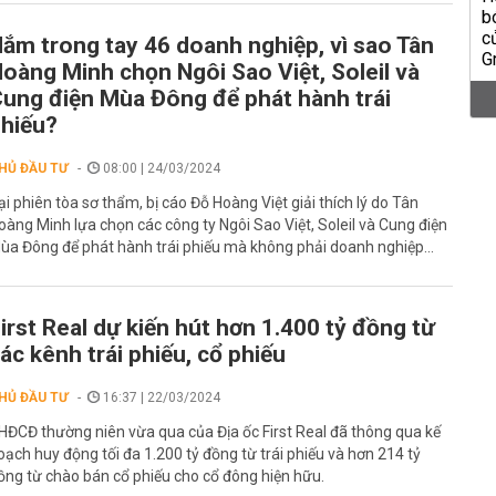
ắm trong tay 46 doanh nghiệp, vì sao Tân
oàng Minh chọn Ngôi Sao Việt, Soleil và
ung điện Mùa Đông để phát hành trái
hiếu?
HỦ ĐẦU TƯ
08:00 | 24/03/2024
ại phiên tòa sơ thẩm, bị cáo Đỗ Hoàng Việt giải thích lý do Tân
oàng Minh lựa chọn các công ty Ngôi Sao Việt, Soleil và Cung điện
ùa Đông để phát hành trái phiếu mà không phải doanh nghiệp...
irst Real dự kiến hút hơn 1.400 tỷ đồng từ
ác kênh trái phiếu, cổ phiếu
HỦ ĐẦU TƯ
16:37 | 22/03/2024
HĐCĐ thường niên vừa qua của Địa ốc First Real đã thông qua kế
oạch huy động tối đa 1.200 tỷ đồng từ trái phiếu và hơn 214 tỷ
ồng từ chào bán cổ phiếu cho cổ đông hiện hữu.