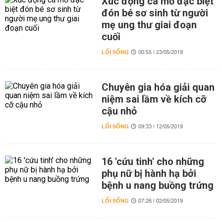
Xúc động ca mổ đặc biệt
đón bé sơ sinh từ người
mẹ ung thư giai đoạn
cuối
LỐI SỐNG
00:55 | 23/05/2019
Chuyên gia hóa giải quan
niệm sai lầm về kích cỡ
cậu nhỏ
LỐI SỐNG
09:33 | 12/05/2019
16 'cứu tinh' cho những
phụ nữ bị hành hạ bởi
bệnh u nang buồng trứng
LỐI SỐNG
07:26 | 02/05/2019