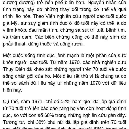
cương dương) trở nên phổ biến hơn. Nguyên nhân của
tình trạng này do những thay đổi trong cơ thể và quá
trình lão hóa. Theo Viện nghiên cứu người cao tuổi quốc
gia Mỹ, sự suy giảm tình dục ở độ tuổi này có thể là do
viêm khớp, đau mãn tính, chứng sa sút trí tuệ, bệnh tim,
và trầm cảm. Các biến chứng cũng có thể nảy sinh do
phẫu thuật, dùng thuốc và uống rượu.
Một cuộc sống tình dục lành mạnh là một phần của sức
khỏe người cao tuổi. Từ năm 1970, các nhà nghiên cứu
Thụy Điển đã khảo sát những người trên 70 tuổi về cuộc
sống chăn gối của họ. Một điều rất thú vị là chúng ta có
thể so sánh dữ liệu này từ những năm 1970 với dữ liệu
hiện nay.
Cụ thể, năm 1971, chỉ có 52% nam giới đã lập gia đình
từ 70 tuổi trở lên báo cáo rằng họ vẫn còn hoạt động tình
dục, so với con số 68% trong những nghiên cứu gần đây.
Tương tự, chỉ 38% phụ nữ đã lập gia đình trên 70 tuổi