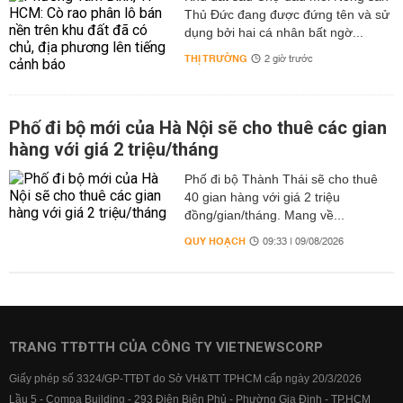
Thủ Đức đang được đứng tên và sử
dụng bởi hai cá nhân bất ngờ...
THỊ TRƯỜNG
2 giờ trước
Phố đi bộ mới của Hà Nội sẽ cho thuê các gian
hàng với giá 2 triệu/tháng
Phố đi bộ Thành Thái sẽ cho thuê
40 gian hàng với giá 2 triệu
đồng/gian/tháng. Mang về...
QUY HOẠCH
09:33 | 09/08/2026
TRANG TTĐTTH CỦA CÔNG TY VIETNEWSCORP
Giấy phép số 3324/GP-TTĐT do Sở VH&TT TPHCM cấp ngày 20/3/2026
Lầu 5 - Compa Building - 293 Điện Biên Phủ - Phường Gia Định - TP.HCM