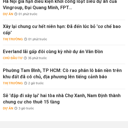
Hà Nội gia hạn điều kiện khởi công loạt siêu dự án của
Vingroup, Đại Quang Minh, FPT...
DỰ ÁN
01 phút trước
Xây lại chung cư hết niên hạn: Đã đến lúc bỏ 'cơ chế bao
cấp'
THỊ TRƯỜNG
01 phút trước
Everland lãi gấp đôi cùng kỳ nhờ dự án Vân Đồn
CHỦ ĐẦU TƯ
35 phút trước
Phường Tam Bình, TP HCM: Cò rao phân lô bán nền trên
khu đất đã có chủ, địa phương lên tiếng cảnh báo
THỊ TRƯỜNG
2 giờ trước
Sẽ 'đập đi xây lại' hai tòa nhà Chợ Xanh, Nam Định thành
chung cư cho thuê 15 tầng
DỰ ÁN
3 giờ trước