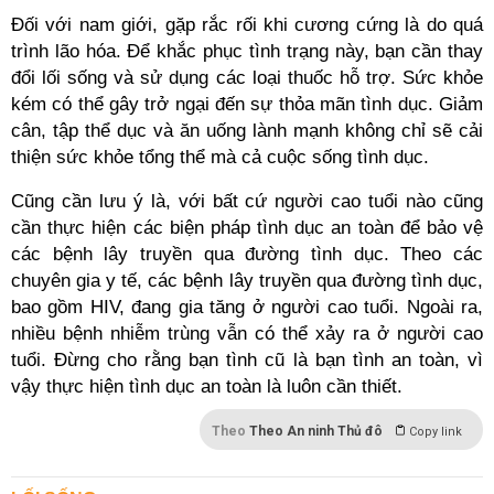
Đối với nam giới, gặp rắc rối khi cương cứng là do quá
trình lão hóa. Để khắc phục tình trạng này, bạn cần thay
đổi lối sống và sử dụng các loại thuốc hỗ trợ. Sức khỏe
kém có thể gây trở ngại đến sự thỏa mãn tình dục. Giảm
cân, tập thể dục và ăn uống lành mạnh không chỉ sẽ cải
thiện sức khỏe tổng thể mà cả cuộc sống tình dục.
Cũng cần lưu ý là, với bất cứ người cao tuổi nào cũng
cần thực hiện các biện pháp tình dục an toàn để bảo vệ
các bệnh lây truyền qua đường tình dục. Theo các
chuyên gia y tế, các bệnh lây truyền qua đường tình dục,
bao gồm HIV, đang gia tăng ở người cao tuổi. Ngoài ra,
nhiều bệnh nhiễm trùng vẫn có thể xảy ra ở người cao
tuổi. Đừng cho rằng bạn tình cũ là bạn tình an toàn, vì
vậy thực hiện tình dục an toàn là luôn cần thiết.
Theo
Theo An ninh Thủ đô
Copy link