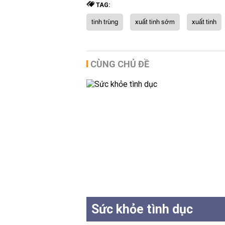
TAG:
tinh trùng
xuất tinh sớm
xuất tinh
CÙNG CHỦ ĐỀ
Sức khỏe tình dục