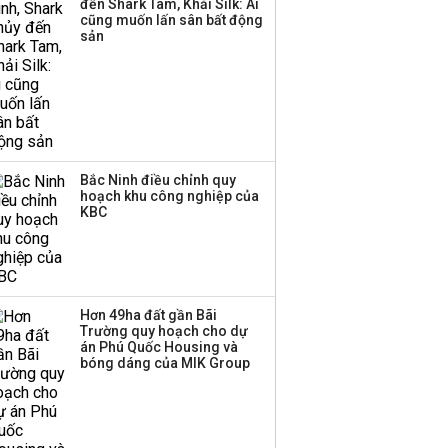
đến Shark Tam, Khải Silk: Ai
cũng muốn lấn sân bất động
Thành viên HĐQT
sản
VPBankS xin từ nhiệm
Bắc Ninh điều chỉnh quy
hoạch khu công nghiệp của
KBC
Hơn 49ha đất gần Bãi
Trường quy hoạch cho dự
án Phú Quốc Housing và
bóng dáng của MIK Group