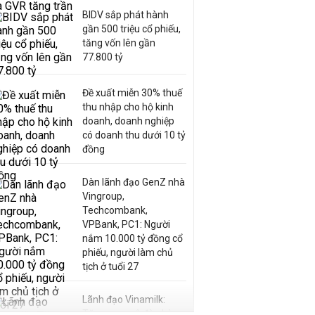
BIDV sắp phát hành
gần 500 triệu cổ phiếu,
tăng vốn lên gần
77.800 tỷ
Đề xuất miễn 30% thuế
thu nhập cho hộ kinh
doanh, doanh nghiệp
có doanh thu dưới 10 tỷ
đồng
Dàn lãnh đạo GenZ nhà
Vingroup,
Techcombank,
VPBank, PC1: Người
nắm 10.000 tỷ đồng cổ
phiếu, người làm chủ
tịch ở tuổi 27
Lãnh đạo Vinamilk:
Tăng quy mô đàn bò