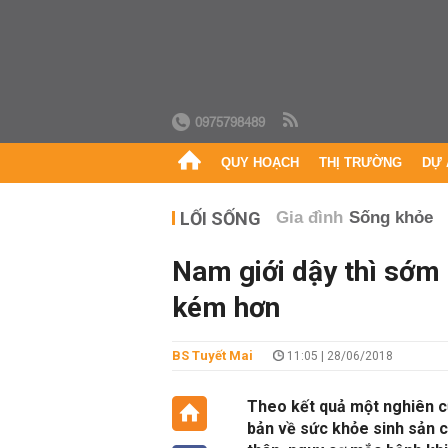
0975798489
QUY HOẠCH
THỊ TRƯỜNG
DỰ 
LỐI SỐNG
Gia đình
Sống khỏe
Nam giới dậy thì sớm 
kém hơn
BS Tuyết Mai
11:05 | 28/06/2018
Theo kết quả một nghiên cứ
bản về sức khỏe sinh sản c