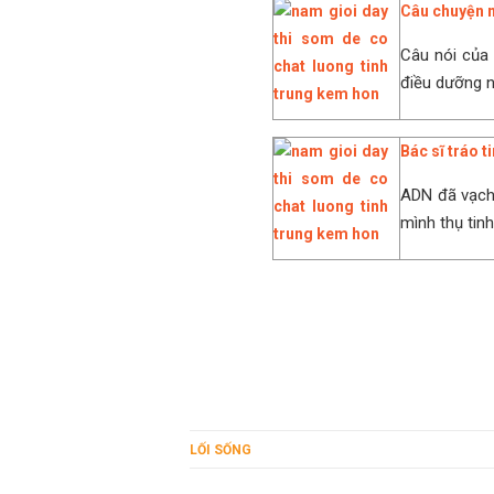
Câu chuyện n
Câu nói của 
điều dưỡng n
Bác sĩ tráo 
ADN đã vạch 
mình thụ tinh
LỐI SỐNG