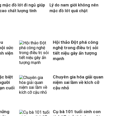
 mặc đồ lót đi ngủ giúp
Lý do nam giới không nên
cao chất lượng tinh
mặc đồ lót quá chật
êu
Hội thảo Đột phá công
hội sức
nghệ trong điều trị sỏi
nh viện
tiết niệu gây ấn tượng
mạnh
c biệt
Chuyên gia hóa giải quan
người
niệm sai lầm về kích cỡ
ạn cuối
cậu nhỏ
những
Cụ bà 101 tuổi sinh con