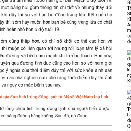
c giả đã tìm hiểu 1.068 nam giới Đan Mạch ở độ tuổi 19.
một bảng hỏi gồm thông tin chi tiết về những thay đổi
u khi dậy thì so với bạn bè đồng trang lứa. Kết quả cho
dậy thì sớm hay muộn hơn bạn bè cùng trang lứa có chất
inh hoàn nhỏ hơn ở độ tuổi 19.
 sớm cũng thấp hơn, có chỉ số khối cơ thể cao hơn và
thì muộn có liên quan tới những rối loạn tâm lý xã hội
iểu đường và bệnh tim mạch khi trưởng thành. Hơn nữa,
ruyền qua đường tình dục cũng cao hơn so với nam giới
ợc ý nghĩa của thời điểm dậy thì với sức khỏe sinh sản
g vì các nhà nghiên cứu cho rằng thời điểm dậy thì ảnh
n và nguy cơ mắc bệnh sau này.
i gia đưa tinh trùng đông lạnh từ Mỹ về Việt Nam thụ tinh
tơ lỏng chứa tinh trùng đông lạnh của người hiến được
Nam bằng đường hàng không. Sau đó, nó được ...