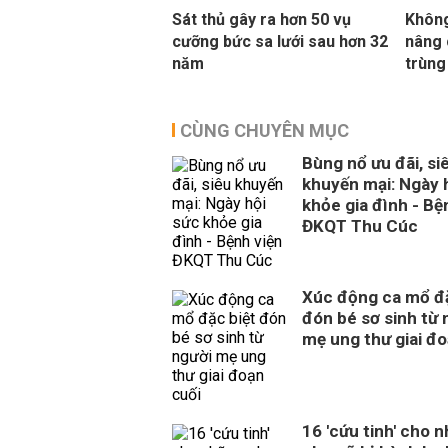
Sát thủ gây ra hơn 50 vụ
Không
cưỡng bức sa lưới sau hơn 32
nâng 
năm
trùng
CÙNG CHUYÊN MỤC
Bùng nổ ưu đãi, si
khuyến mại: Ngày 
khỏe gia đình - Bệ
ĐKQT Thu Cúc
Xúc động ca mổ đặ
đón bé sơ sinh từ 
mẹ ung thư giai đo
16 'cứu tinh' cho 