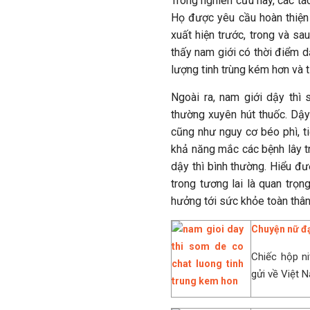
Trong nghiên cứu này, các tá
Họ được yêu cầu hoàn thiện 
xuất hiện trước, trong và sa
thấy nam giới có thời điểm 
lượng tinh trùng kém hơn và t
Ngoài ra, nam giới dậy thì
thường xuyên hút thuốc. Dậy 
cũng như nguy cơ béo phì, t
khả năng mắc các bệnh lây t
dậy thì bình thường. Hiểu đư
trong tương lai là quan trọn
hưởng tới sức khỏe toàn thâ
Chuyện nữ đạ
Chiếc hộp ni
gửi về Việt 