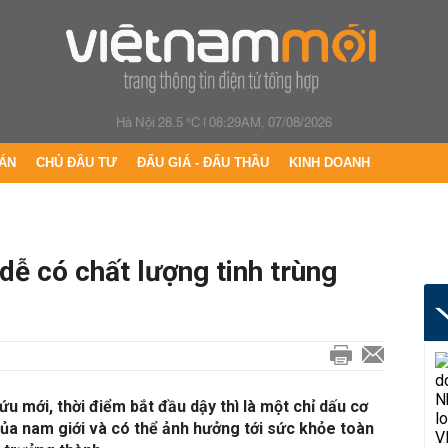
Hà Nội 28.5 °C
|
08:29AM, 07/08/2026
ÁN
CHỦ ĐẦU TƯ
ĐẤU GIÁ - ĐẤU THẦU
KINH DOANH
dễ có chất lượng tinh trùng
u mới, thời điểm bắt đầu dậy thì là một chỉ dấu cơ
ủa nam giới và có thể ảnh hưởng tới sức khỏe toàn