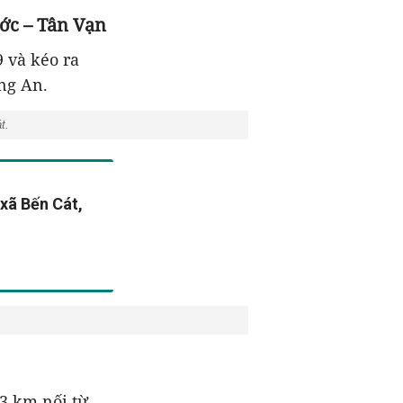
ớc – Tân Vạn
 và kéo ra
ng An.
t.
xã Bến Cát,
3 km nối từ