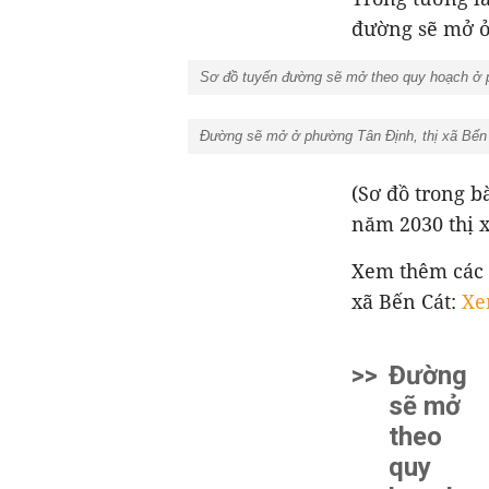
đường sẽ mở ở
Sơ đồ tuyến đường sẽ mở theo quy hoạch ở p
Đường sẽ mở ở phường Tân Định, thị xã Bến C
(Sơ đồ trong b
năm 2030 thị x
Xem thêm các t
xã Bến Cát:
Xem
>>
Đường
sẽ mở
theo
quy