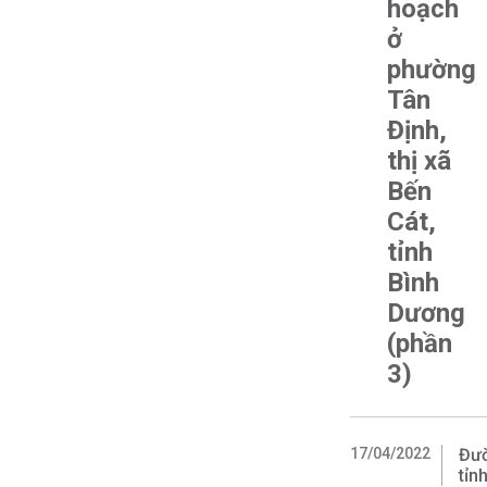
hoạch
ở
phường
Tân
Định,
thị xã
Bến
Cát,
tỉnh
Bình
Dương
(phần
3)
17/04/2022
Đườ
tỉn