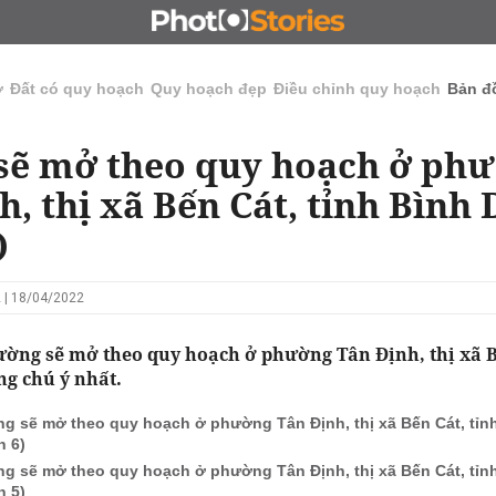
N
CHỦ ĐẦU TƯ
ĐẤU GIÁ - ĐẤU THẦU
KINH DOANH
ở
Đất có quy hoạch
Quy hoạch đẹp
Điều chỉnh quy hoạch
Bản đ
sẽ mở theo quy hoạch ở ph
h, thị xã Bến Cát, tỉnh Bình
)
 | 18/04/2022
ờng sẽ mở theo quy hoạch ở phường Tân Định, thị xã B
g chú ý nhất.
g sẽ mở theo quy hoạch ở phường Tân Định, thị xã Bến Cát, tỉ
n 6)
g sẽ mở theo quy hoạch ở phường Tân Định, thị xã Bến Cát, tỉ
n 5)