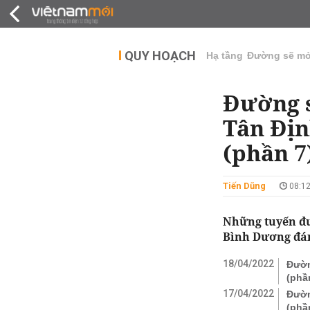
QUY HOẠCH
THỊ TRƯỜNG
DỰ Á
QUY HOẠCH
Hạ tầng
Đường sẽ m
Đường 
Tân Địn
(phần 7
Tiến Dũng
08:12
Những tuyến đư
Bình Dương đán
18/04/2022
Đườn
(phầ
17/04/2022
Đườn
(phầ