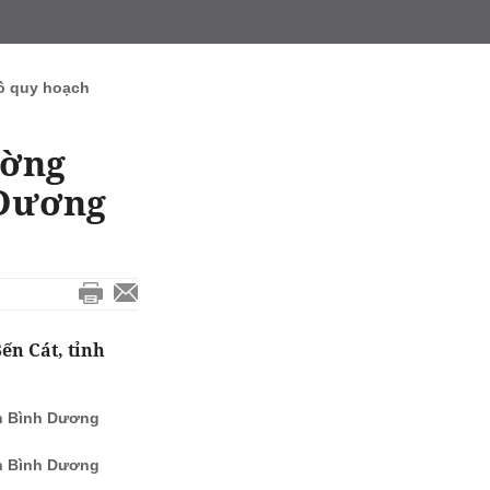
ồ quy hoạch
ường
 Dương
ến Cát, tỉnh
nh Bình Dương
nh Bình Dương