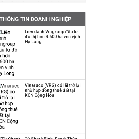
drone và trừng phạt
doanh nghiệp Mỹ
THÔNG TIN DOANH NGHIỆP
Hoá chất Đức Giang
công bố hai ứng viên
Liên danh Vingroup đầu tư
đô thị hơn 4.600 ha ven vịnh
HĐQT, cổ phiếu DGC
Hạ Long
tăng trần
'Đế chế’ kinh doanh
hàng xa xỉ của Lý Nhã
Kỳ: Từ phân phối, thiết
kế kim cương đến thời
trang, phụ kiện cao cấp
Vinaruco (VRG) có lãi trở lại
nhờ hợp đồng thuê đất tại
KCN Cộng Hòa
Hãng kim cương tài trợ
vương miện cho các
cuộc thi hoa hậu thông
báo ngừng hoạt động
Lãi thuần từ dịch vụ