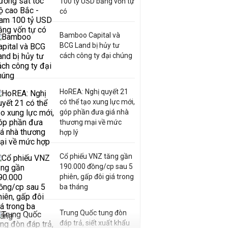
100 tỷ USD bằng vốn tự
có
Bamboo Capital và
BCG Land bị hủy tư
cách công ty đại chúng
HoREA: Nghị quyết 21
có thể tạo xung lực mới,
góp phần đưa giá nhà
thương mại về mức
hợp lý
Cổ phiếu VNZ tăng gần
190.000 đồng/cp sau 5
phiên, gấp đôi giá trong
ba tháng
Trung Quốc tung đòn
đáp trả, siết xuất khẩu