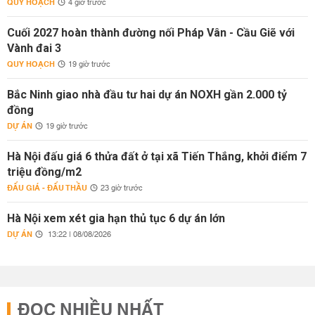
QUY HOẠCH
4 giờ trước
Cuối 2027 hoàn thành đường nối Pháp Vân - Cầu Giẽ với
Vành đai 3
QUY HOẠCH
19 giờ trước
Bắc Ninh giao nhà đầu tư hai dự án NOXH gần 2.000 tỷ
đồng
DỰ ÁN
19 giờ trước
Hà Nội đấu giá 6 thửa đất ở tại xã Tiến Thắng, khởi điểm 7
triệu đồng/m2
ĐẤU GIÁ - ĐẤU THẦU
23 giờ trước
Hà Nội xem xét gia hạn thủ tục 6 dự án lớn
DỰ ÁN
13:22 | 08/08/2026
ĐỌC NHIỀU NHẤT