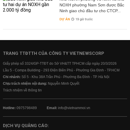
NOXH phường Nam Sơn được Bắc
Ninh giao chủ đầu tư cho CTCP...
DỰ ÁN
19 giờ trước
TRANG TTĐTTH CỦA CÔNG TY VIETNEWSCORP
Giấy phép số 3324/GP-TTĐT do Sở VH&TT TPHCM cấp ngày 20/3/2026
Lầu 5 - Compa Building - 293 Điện Biên Phủ - Phường Gia Định - TP.HCM
Chi nhánh:
Số 5 - Khu 38A Trần Phú - Phường Ba Đình - TP. Hà Nội
Chịu trách nhiệm nội dung:
Nguyễn Minh Quyết
Trách nhiệm về thông tin
Hotline:
0975798489
Email:
info@vietnammoi.vn
DỊCH VỤ QUẢNG CÁO: