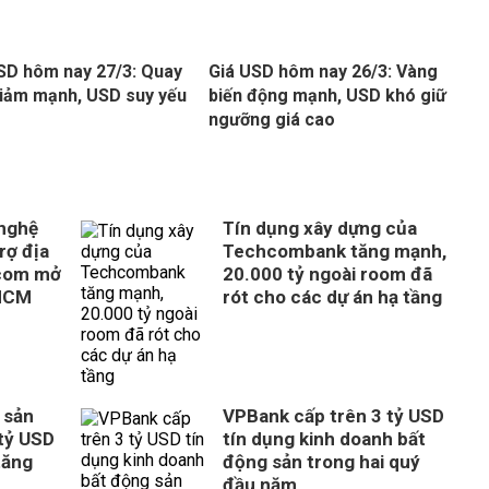
SD hôm nay 27/3: Quay
Giá USD hôm nay 26/3: Vàng
iảm mạnh, USD suy yếu
biến động mạnh, USD khó giữ
ngưỡng giá cao
 nghệ
Tín dụng xây dựng của
rợ địa
Techcombank tăng mạnh,
com mở
20.000 tỷ ngoài room đã
 HCM
rót cho các dự án hạ tầng
 sản
VPBank cấp trên 3 tỷ USD
tỷ USD
tín dụng kinh doanh bất
tăng
động sản trong hai quý
đầu năm