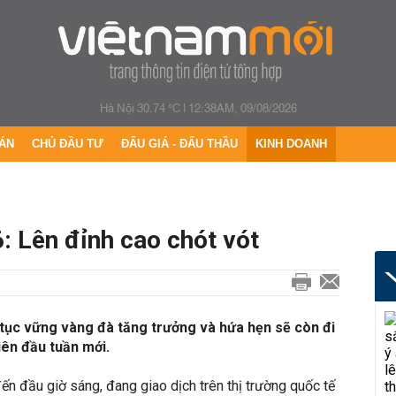
Hà Nội 30.74 °C
|
12:38AM, 09/08/2026
ÁN
CHỦ ĐẦU TƯ
ĐẤU GIÁ - ĐẤU THẦU
KINH DOANH
: Lên đỉnh cao chót vót
 tục vững vàng đà tăng trưởng và hứa hẹn sẽ còn đi
iên đầu tuần mới.
ến đầu giờ sáng, đang giao dịch trên thị trường quốc tế