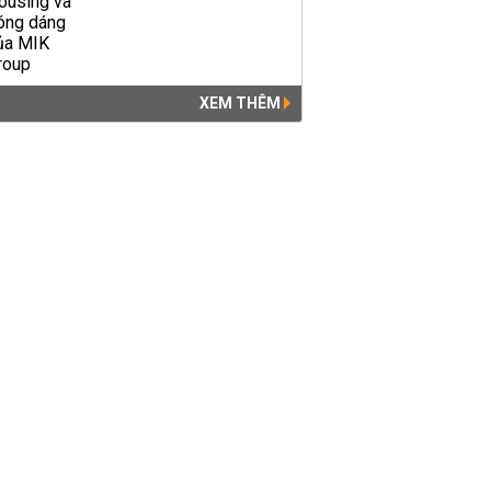
XEM THÊM
Giá USD hôm nay 29/5: Tiếp
tục giảm mạnh
KINH DOANH
05:32 | 29/05/2020
Giá USD hôm nay 23/5: Bật
tăng trong phiên cuối tuần
KINH DOANH
07:00 | 23/05/2020