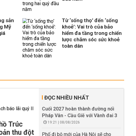
ng sản
Từ ‘sống thọ’ đến ‘sống
ng Mỹ
khoẻ’: Vai trò của bảo
giá
hiểm đa tầng trong chiến
lược chăm sóc sức khoẻ
toàn dân
ĐỌC NHIỀU NHẤT
Cuối 2027 hoàn thành đường nối
Pháp Vân - Cầu Giẽ với Vành đai 3
hồ Trúc
19:21 | 08/08/2026
oản thu đột
Phố đi bộ mới của Hà Nội sẽ cho