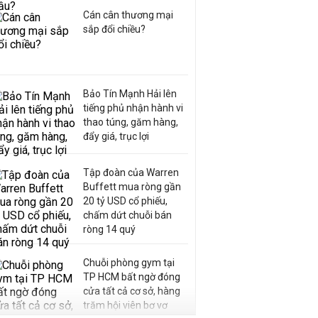
Cán cân thương mại
sắp đổi chiều?
Bảo Tín Mạnh Hải lên
tiếng phủ nhận hành vi
thao túng, găm hàng,
đẩy giá, trục lợi
Tập đoàn của Warren
Buffett mua ròng gần
20 tỷ USD cổ phiếu,
chấm dứt chuỗi bán
ròng 14 quý
Chuỗi phòng gym tại
TP HCM bất ngờ đóng
cửa tất cả cơ sở, hàng
trăm hội viên bơ vơ