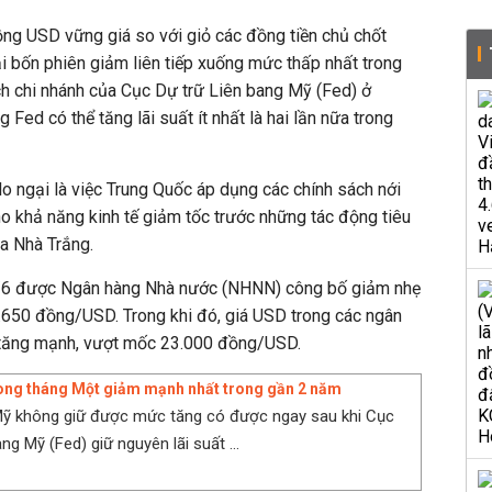
đồng USD vững giá so với giỏ các đồng tiền chủ chốt
ại bốn phiên giảm liên tiếp xuống mức thấp nhất trong
ịch chi nhánh của Cục Dự trữ Liên bang Mỹ (Fed) ở
 Fed có thể tăng lãi suất ít nhất là hai lần nữa trong
 lo ngại là việc Trung Quốc áp dụng các chính sách nới
cho khả năng kinh tế giảm tốc trước những tác động tiêu
a Nhà Trắng.
9/6 được Ngân hàng Nhà nước (NHNN) công bố giảm nhẹ
.650 đồng/USD. Trong khi đó, giá USD trong các ngân
c tăng mạnh, vượt mốc 23.000 đồng/USD.
ong tháng Một giảm mạnh nhất trong gần 2 năm
Mỹ không giữ được mức tăng có được ngay sau khi Cục
ang Mỹ (Fed) giữ nguyên lãi suất ...