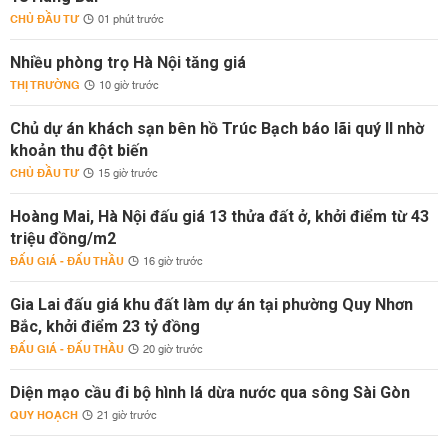
CHỦ ĐẦU TƯ
01 phút trước
Nhiều phòng trọ Hà Nội tăng giá
THỊ TRƯỜNG
10 giờ trước
Chủ dự án khách sạn bên hồ Trúc Bạch báo lãi quý II nhờ
khoản thu đột biến
CHỦ ĐẦU TƯ
15 giờ trước
Hoàng Mai, Hà Nội đấu giá 13 thửa đất ở, khởi điểm từ 43
triệu đồng/m2
ĐẤU GIÁ - ĐẤU THẦU
16 giờ trước
Gia Lai đấu giá khu đất làm dự án tại phường Quy Nhơn
Bắc, khởi điểm 23 tỷ đồng
ĐẤU GIÁ - ĐẤU THẦU
20 giờ trước
Diện mạo cầu đi bộ hình lá dừa nước qua sông Sài Gòn
QUY HOẠCH
21 giờ trước