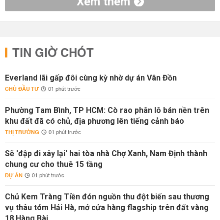
Xem thêm
TIN GIỜ CHÓT
Everland lãi gấp đôi cùng kỳ nhờ dự án Vân Đồn
CHỦ ĐẦU TƯ
01 phút trước
Phường Tam Bình, TP HCM: Cò rao phân lô bán nền trên
khu đất đã có chủ, địa phương lên tiếng cảnh báo
THỊ TRƯỜNG
01 phút trước
Sẽ 'đập đi xây lại' hai tòa nhà Chợ Xanh, Nam Định thành
chung cư cho thuê 15 tầng
DỰ ÁN
01 phút trước
Chủ Kem Tràng Tiền đón nguồn thu đột biến sau thương
vụ thâu tóm Hải Hà, mở cửa hàng flagship trên đất vàng
18 Hàng Bài