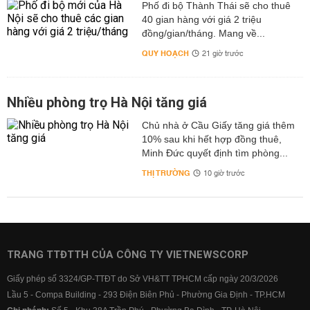
Phố đi bộ Thành Thái sẽ cho thuê
40 gian hàng với giá 2 triệu
đồng/gian/tháng. Mang về...
QUY HOẠCH
21 giờ trước
Nhiều phòng trọ Hà Nội tăng giá
Chủ nhà ở Cầu Giấy tăng giá thêm
10% sau khi hết hợp đồng thuê,
Minh Đức quyết định tìm phòng...
THỊ TRƯỜNG
10 giờ trước
TRANG TTĐTTH CỦA CÔNG TY VIETNEWSCORP
Giấy phép số 3324/GP-TTĐT do Sở VH&TT TPHCM cấp ngày 20/3/2026
Lầu 5 - Compa Building - 293 Điện Biên Phủ - Phường Gia Định - TP.HCM