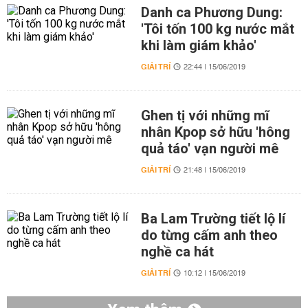
Danh ca Phương Dung:
'Tôi tốn 100 kg nước mắt
khi làm giám khảo'
GIẢI TRÍ
22:44 | 15/06/2019
Ghen tị với những mĩ
nhân Kpop sở hữu 'hông
quả táo' vạn người mê
GIẢI TRÍ
21:48 | 15/06/2019
Ba Lam Trường tiết lộ lí
do từng cấm anh theo
nghề ca hát
GIẢI TRÍ
10:12 | 15/06/2019