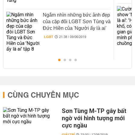
Ngắm nhìn những bức ảnh đẹp
của cặp đôi LGBT Sơn Tùng và
Đức Hiền của 'Người ấy là ai'
tập 8
LGBT
21:38 | 09/06/2019
CÙNG CHUYÊN MỤC
Sơn Tùng M-TP gây bất
ngờ với hình tượng mới
cực ngầu
GIẢI TRÍ