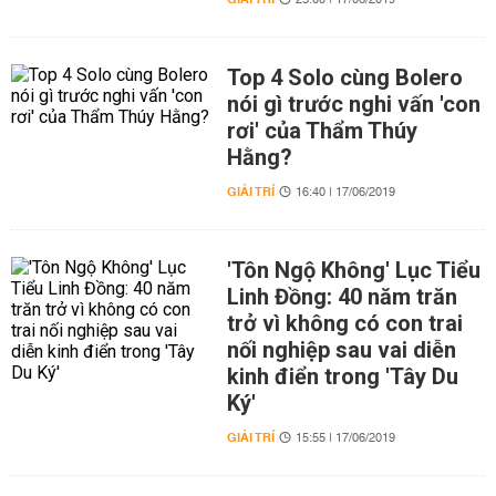
23:00 | 17/06/2019
Top 4 Solo cùng Bolero
nói gì trước nghi vấn 'con
rơi' của Thẩm Thúy
Hằng?
GIẢI TRÍ
16:40 | 17/06/2019
'Tôn Ngộ Không' Lục Tiểu
Linh Đồng: 40 năm trăn
trở vì không có con trai
nối nghiệp sau vai diễn
kinh điển trong 'Tây Du
Ký'
GIẢI TRÍ
15:55 | 17/06/2019