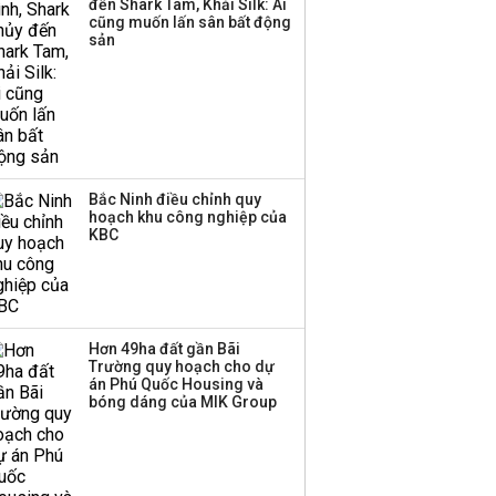
đến Shark Tam, Khải Silk: Ai
Huấn Hoa Hồng bỗng
cũng muốn lấn sân bất động
dưng ‘biến mất’, một
sản
công ty khác đã giải thể
Bắc Ninh điều chỉnh quy
hoạch khu công nghiệp của
KBC
Hơn 49ha đất gần Bãi
Trường quy hoạch cho dự
án Phú Quốc Housing và
bóng dáng của MIK Group