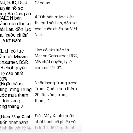
Công an
AEON bán mảng siêu
thị tại Thái Lan, dồn lực
cho ‘cuộc chiến’ tại Việt
Nam
Lịch cổ tức tuần tới:
Masan Consumer, BSR,
MB chốt quyền, tỷ lệ
cao nhất 100%
Ngân hàng Trung ương
Trung Quốc mua thêm
20 tấn vàng trong
tháng 7
Điện Máy Xanh muốn
phát hành cổ phiếu với
tỷ lệ 1:1 để tăng thanh