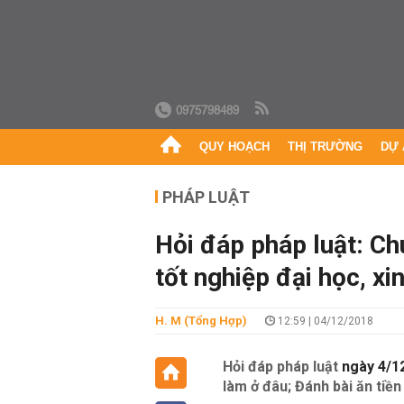
0975798489
QUY HOẠCH
THỊ TRƯỜNG
DỰ 
PHÁP LUẬT
Hỏi đáp pháp luật: Ch
tốt nghiệp đại học, xin
H. M (tổng Hợp)
12:59 | 04/12/2018
Hỏi đáp pháp luật
ngày 4/12
làm ở đâu;
Đánh bài ăn tiền 