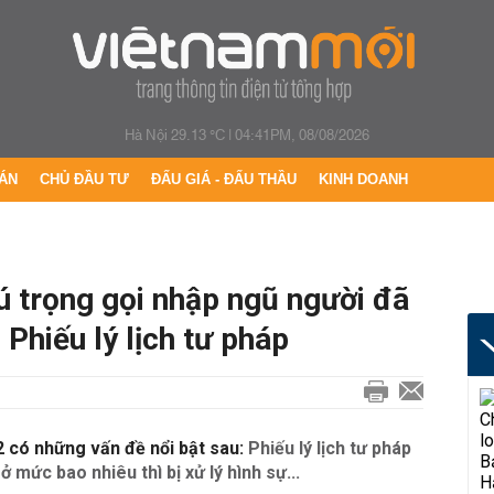
Hà Nội 29.13 °C
|
04:41PM, 08/08/2026
ÁN
CHỦ ĐẦU TƯ
ĐẤU GIÁ - ĐẤU THẦU
KINH DOANH
ú trọng gọi nhập ngũ người đã
 Phiếu lý lịch tư pháp
 có những vấn đề nổi bật sau:
Phiếu lý lịch tư pháp
ở mức bao nhiêu thì bị xử lý hình sự...