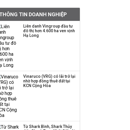
khoản
THÔNG TIN DOANH NGHIỆP
Sau nhịp điều chỉnh
mạnh, CTCK nhìn thấy
Liên danh Vingroup đầu tư
cơ hội ở nhóm cổ phiếu
đô thị hơn 4.600 ha ven vịnh
nào?
Hạ Long
Một thương hiệu thời
trang Việt đóng cửa
sau 5 năm hoạt động,
thanh lý toàn bộ cửa
hàng
Vinaruco (VRG) có lãi trở lại
nhờ hợp đồng thuê đất tại
TOP 10 ngân hàng lãi
KCN Cộng Hòa
lớn nhất từ kinh doanh
ngoại hối nửa đầu năm
2026: Vietcombank
quán quân, ACB dẫn
đầu nhóm tư nhân
Từ Shark Bình, Shark Thủy
Công ty 100 tỷ của