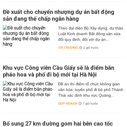
Đề xuất cho chuyển nhượng dự án bất động
sản đang thế chấp ngân hàng
Theo đại diện Bộ Xây dựng, dự thảo
Luật Kinh doanh Bất động sản sửa
đổi quy định, đối với dự án...
THỊ TRƯỜNG
2 giờ trước
Khu vực Công viên Cầu Giấy sẽ là điểm bắn
pháo hoa và phố đi bộ mới tại Hà Nội
Đề án thí điểm tổ chức không gian
văn hóa, tuyến phố đi bộ phố Thành
Thái xác định khu vực Quảng...
QUY HOẠCH
7 giờ trước
Bổ sung 27 km đường gom hai bên cao tốc