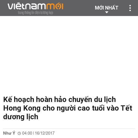
MỚI NHẤT
Kế hoạch hoàn hảo chuyến du lịch
Hong Kong cho người cao tuổi vào Tết
dương lịch
Như Ý
04:00 | 16/12/2017