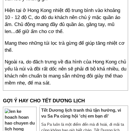
Hiện tại ở Hong Kong nhiệt độ trung bình vào khoảng
10 - 12 độ C, do đó du khách nên chú ý mặc quần áo
ấm. Chủ động mang đầy đủ quần áo, găng tay, mũ
len...để giữ ấm cho cơ thể.
Mang theo những túi lọc trà gừng để giúp tăng nhiệt cơ
thể.
Ngoài ra, do đăch trưng về địa hình của Hong Kong chủ
yếu là núi và đồi rất dốc nên sẽ phải đi bộ khá nhiều, du
khách nên chuẩn bị mang sẵn những đôi giày thể thao
mềm nhẹ, đế ma sát.
GỢI Ý HAY CHO
TẾT DƯƠNG LỊCH
Tết Dương lịch tranh thủ tận hưởng, vi
vu Sa Pa cùng hội 'chị em bạn dì'
Sa Pa luôn là một điểm đến mà đi hoài, đi mãi ta
cũng không bao giờ biết chán. Tết Dương lịch