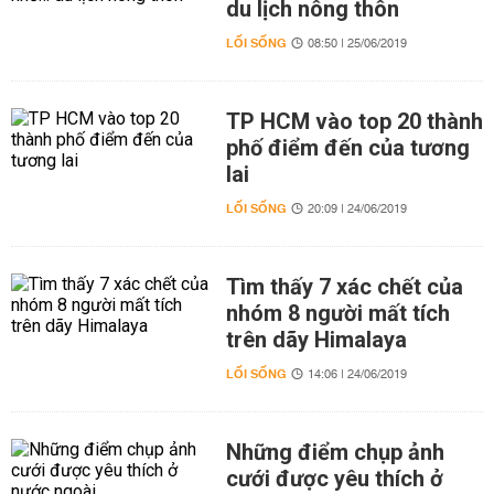
du lịch nông thôn
LỐI SỐNG
08:50 | 25/06/2019
TP HCM vào top 20 thành
phố điểm đến của tương
lai
LỐI SỐNG
20:09 | 24/06/2019
Tìm thấy 7 xác chết của
nhóm 8 người mất tích
trên dãy Himalaya
LỐI SỐNG
14:06 | 24/06/2019
Những điểm chụp ảnh
cưới được yêu thích ở