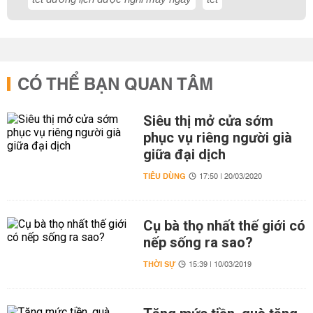
CÓ THỂ BẠN QUAN TÂM
Siêu thị mở cửa sớm
phục vụ riêng người già
giữa đại dịch
TIÊU DÙNG
17:50 | 20/03/2020
Cụ bà thọ nhất thế giới có
nếp sống ra sao?
THỜI SỰ
15:39 | 10/03/2019