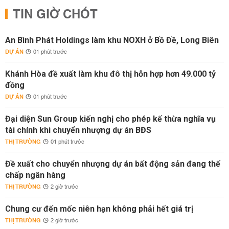
TIN GIỜ CHÓT
An Bình Phát Holdings làm khu NOXH ở Bồ Đề, Long Biên
DỰ ÁN
01 phút trước
Khánh Hòa đề xuất làm khu đô thị hỗn hợp hơn 49.000 tỷ
đồng
DỰ ÁN
01 phút trước
Đại diện Sun Group kiến nghị cho phép kế thừa nghĩa vụ
tài chính khi chuyển nhượng dự án BĐS
THỊ TRƯỜNG
01 phút trước
Đề xuất cho chuyển nhượng dự án bất động sản đang thế
chấp ngân hàng
THỊ TRƯỜNG
2 giờ trước
Chung cư đến mốc niên hạn không phải hết giá trị
THỊ TRƯỜNG
2 giờ trước