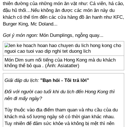
thiên đường của những món ăn vặt như: Cá viên, há cảo,
đậu hũ thối…Nếu không ăn được các món ăn này du
khách có thể tìm đến các cửa hàng đồ ăn hanh như KFC,
Burger King, Mc Doland...
Gợi ý món ngon:
Món Dumplings, ngỗng quay...
Món Dim sum nổi tiếng của Hong Kong mà du khách
không thể bỏ qua . (Ảnh: Asiatatler)
Giải đáp du lịch:
"Bạn hỏi - Tôi trả lời"
Đối với người cao tuổi khi du lịch đến Hong Kong thì
nên đi mấy ngày?
Tùy thuộc vào địa điểm tham quan và nhu cầu của du
khách mà số lượng ngày sẽ có thời gian khác nhau.
Tuy nhiên để đảm sức khỏe và không bị mệt thì nên