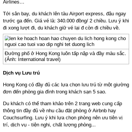
Airlines…
Tới sân bay, du khách lên tàu Airport express, đậu ngay
trước ga đến. Giá vé là: 340.000 đồng/ 2 chiều. Lưu ý khi
đi xong lượt đi, du khách giữ vé lại đ còn đi chiều về.
Đường phố ở Hong Kong luôn tấp nập và đầy màu sắc.
(Ảnh: International travel)
Dịch vụ Lưu trú
Hong Kong có đầy đủ các lựa chọn lưu trú từ một giường
đơn đến phòng gia đình trong khách sạn 5 sao.
Du khách có thể tham khảo trên 2 trang web cung cấp
thông tin đầy đủ về nhu cầu đặt phòng ở Airbnb hay
Couchsurfing. Lưu ý khi lựa chọn phòng nên ưu tiên vị
trí, dịch vụ - tiện nghi, chất lượng phòng...