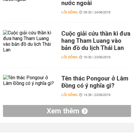
nước ngoài
LỐI SỐNG
09:30 | 24/06/2019
Cuộc giải cứu thần kì đưa
hang Tham Luang vào
bản đồ du lịch Thái Lan
LỐI SỐNG
16:30 | 23/06/2019
Tên thác Pongour ở Lâm
Đồng có ý nghĩa gì?
LỐI SỐNG
14:38 | 23/06/2019
Xem thêm