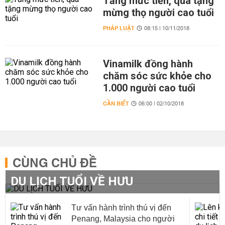
Tăng mức tiền, quà tặng
mừng thọ người cao tuổi
PHÁP LUẬT
08:15 | 10/11/2018
Vinamilk đồng hành
chăm sóc sức khỏe cho
1.000 người cao tuổi
CẦN BIẾT
06:00 | 02/10/2018
CÙNG CHỦ ĐỀ
DU LỊCH TUỔI VỀ HƯU
Tư vấn hành trình thú vị đến
Penang, Malaysia cho người