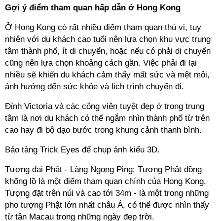
Gợi ý điểm tham quan hấp dẫn ở Hong Kong
Ở Hong Kong có rất nhiều điểm tham quan thú vị, tuy
nhiên với du khách cao tuổi nên lựa chọn khu vực trung
tâm thành phố, ít di chuyển, hoặc nếu có phải di chuyển
cũng nên lựa chọn khoảng cách gần. Việc phải đi lại
nhiều sẽ khiến du khách cảm thấy mất sức và mệt mỏi,
ảnh hưởng đến sức khỏe và lịch trình chuyến đi.
Đỉnh Victoria và các công viên tuyệt đẹp ở trong trung
tâm là nơi du khách có thể ngắm nhìn thành phố từ trên
cao hay đi bộ dạo bước trong khung cảnh thanh bình.
Bảo tàng Trick Eyes để chụp ảnh kiểu 3D.
Tượng đại Phật - Làng Ngong Ping: Tượng Phật đồng
khổng lồ là một điểm tham quan chính của Hong Kong.
Tượng đặt trên núi và cao tới 34m - là một trong những
pho tượng Phật lớn nhất châu Á, có thể được nhìn thấy
từ tận Macau trong những ngày đẹp trời.