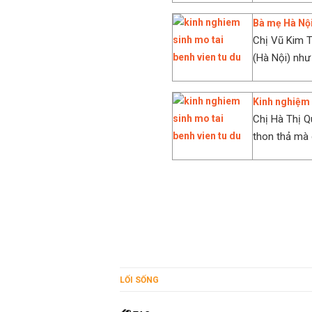
Bà mẹ Hà Nội
Chị Vũ Kim T
(Hà Nội) như
Kinh nghiệm 
Chị Hà Thị Q
thon thả mà
LỐI SỐNG