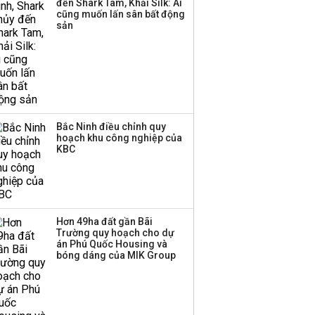
đến Shark Tam, Khải Silk: Ai
cũng muốn lấn sân bất động
Thành viên HĐQT
sản
VPBankS xin từ nhiệm
Bắc Ninh điều chỉnh quy
hoạch khu công nghiệp của
KBC
Hơn 49ha đất gần Bãi
Trường quy hoạch cho dự
án Phú Quốc Housing và
bóng dáng của MIK Group