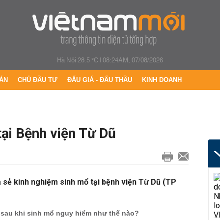
Hà Nội 28.5 °C
|
08:24AM, 07/08/2026
ÁN
CHỦ ĐẦU TƯ
ĐẤU GIÁ - ĐẤU THẦU
KINH DOANH
ại Bệnh viện Từ Dũ
 sẻ kinh nghiệm sinh mổ tại bệnh viện Từ Dũ (TP
sau khi sinh mổ nguy hiểm như thế nào?