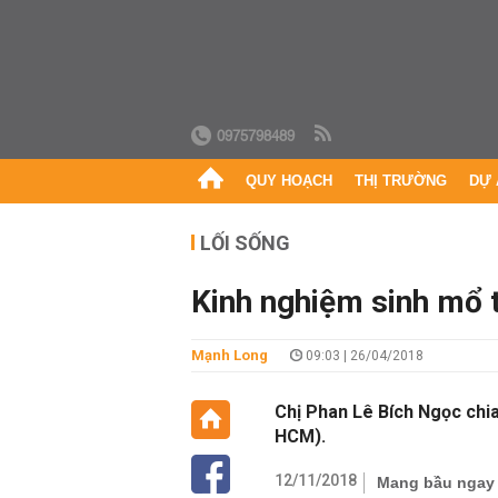
0975798489
QUY HOẠCH
THỊ TRƯỜNG
DỰ 
LỐI SỐNG
Kinh nghiệm sinh mổ t
Mạnh Long
09:03 | 26/04/2018
Chị Phan Lê Bích Ngọc chia
HCM).
12/11/2018
Mang bầu ngay 