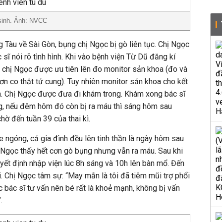
sinh. Ảnh: NVCC
g Tàu về Sài Gòn, bụng chị Ngọc bị gò liên tục. Chị Ngọc
 sĩ nói rõ tình hình. Khi vào bệnh viện Từ Dũ đăng kí
n chị Ngọc được ưu tiên lên đo monitor sản khoa (đo và
cơn co thắt tử cung). Tuy nhiên monitor sản khoa cho kết
h. Chị Ngọc được đưa đi khám trong. Khám xong bác sĩ
ằng, nếu đêm hôm đó còn bị ra máu thì sáng hôm sau
hờ đến tuần 39 của thai kì.
e ngóng, cả gia đình đều lên tinh thần là ngày hôm sau
 Ngọc thấy hết cơn gò bụng nhưng vẫn ra máu. Sau khi
yết định nhập viện lúc 8h sáng và 10h lên bàn mổ. Đến
. Chị Ngọc tâm sự: “May mắn là tôi đã tiêm mũi trợ phổi
 bác sĩ tư vấn nên bé rất là khoẻ mạnh, không bị vấn
.