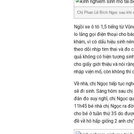
Chị Phan Lê Bích Ngọc sau khi 
Ngồi xe ô tô 1,5 tiếng từ Vũn
lo lắng gọi điện thoại cho bác
khám, vì có dấu hiệu sinh nê
theo dõi nhịp tim thai và đo 
quả không có hiện tượng sin
cho giấy giới thiệu và nói r
nhập viện mổ, còn không thì c
Về nhà, chị Ngọc tiếp tục ngh
sẽ đi sinh. Sáng hôm sau chị
đắn đo suy nghĩ, chị Ngọc qu
11h45 bé nhà chị Ngọc ra đời
cho bé ở tuần thứ 35 do được
đề về hô hấp giống 2 anh chị”