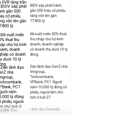
BIDV sắp phát hành
gần 500 triệu cổ phiếu,
tăng vốn lên gần
77.800 tỷ
Đề xuất miễn 30% thuế
thu nhập cho hộ kinh
doanh, doanh nghiệp
có doanh thu dưới 10 tỷ
đồng
Dàn lãnh đạo GenZ nhà
Vingroup,
Techcombank,
VPBank, PC1: Người
nắm 10.000 tỷ đồng cổ
phiếu, người làm chủ
tịch ở tuổi 27
Lãnh đạo Vinamilk:
Tăng quy mô đàn bò