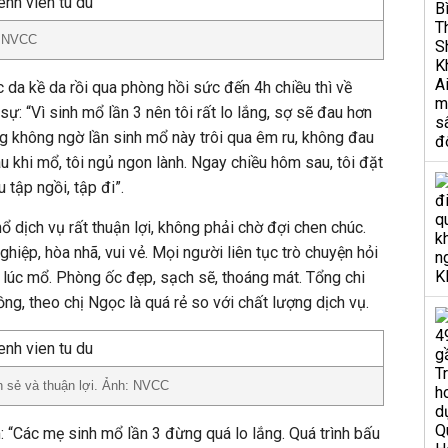
: NVCC
 da kề da rồi qua phòng hồi sức đến 4h chiều thì về
ự: “Vì sinh mổ lần 3 nên tôi rất lo lắng, sợ sẽ đau hơn
ng không ngờ lần sinh mổ này trôi qua êm ru, không đau
u khi mổ, tôi ngủ ngon lành. Ngay chiều hôm sau, tôi đặt
tập ngồi, tập đi”.
ổ dịch vụ rất thuận lợi, không phải chờ đợi chen chúc.
ghiệp, hòa nhã, vui vẻ. Mọi người liên tục trò chuyện hỏi
g lúc mổ. Phòng ốc đẹp, sạch sẽ, thoáng mát. Tổng chi
đồng, theo chị Ngọc là quá rẻ so với chất lượng dịch vụ.
n sẻ và thuận lợi. Ảnh: NVCC
: “Các mẹ sinh mổ lần 3 đừng quá lo lắng. Quá trình bấu