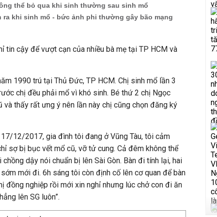
ông thể bỏ qua khi sinh thường sau sinh mổ
n ra khi sinh mổ - bức ảnh phi thường gây bão mạng
hỉ tin cậy để vượt cạn của nhiều bà mẹ tại TP HCM và
năm 1990 trú tại Thủ Đức, TP HCM. Chị sinh mổ lần 3
trước chị đều phải mổ vì khó sinh. Bé thứ 2 chị Ngọc
ũ và thấy rất ưng ý nên lần này chị cũng chọn đăng ký
17/12/2017, gia đình tôi đang ở Vũng Tàu, tôi cảm
 chỉ sợ bị bục vết mổ cũ, vỡ tử cung. Cả đêm không thể
chồng dậy nói chuẩn bị lên Sài Gòn. Bàn đi tính lại, hai
sớm mới đi. 6h sáng tôi còn định cố lên cơ quan để bàn
hị đồng nghiệp rồi mới xin nghỉ nhưng lúc chở con đi ăn
hẳng lên SG luôn”.