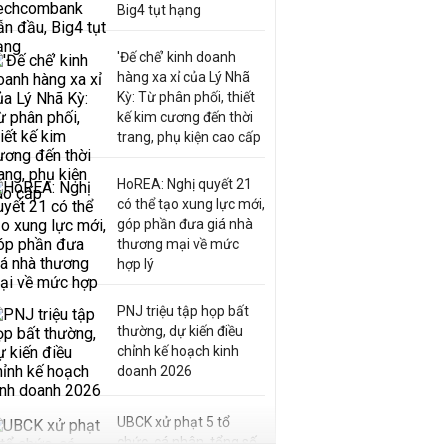
Big4 tụt hạng
'Đế chế’ kinh doanh
hàng xa xỉ của Lý Nhã
Kỳ: Từ phân phối, thiết
kế kim cương đến thời
trang, phụ kiện cao cấp
HoREA: Nghị quyết 21
có thể tạo xung lực mới,
góp phần đưa giá nhà
thương mại về mức
hợp lý
PNJ triệu tập họp bất
thường, dự kiến điều
chỉnh kế hoạch kinh
doanh 2026
UBCK xử phạt 5 tổ
chức, cá nhân, tổng số