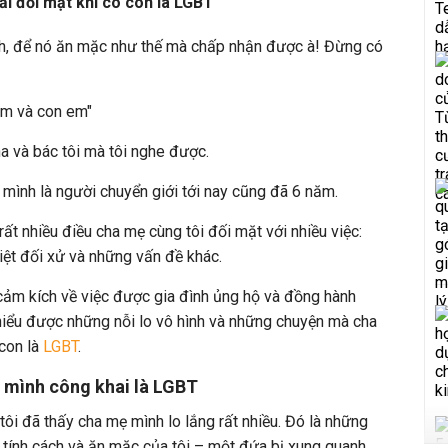
i đối mặt khi có con là LGBT
h, để nó ăn mặc như thế mà chấp nhận được à! Đừng có
em và con em"
ha và bác tôi mà tôi nghe được.
 mình là người chuyển giới tới nay cũng đã 6 năm.
rất nhiều điều cha mẹ cùng tôi đối mặt với nhiều việc:
biệt đối xử và những vấn đề khác.
cảm kích về việc được gia đình ủng hộ và đồng hành
 hiểu được những nỗi lo vô hình và những chuyện mà cha
con là
LGBT
.
n mình công khai là LGBT
 tôi đã thấy cha mẹ mình lo lắng rất nhiều. Đó là những
 tính cách và ăn mặc của tôi – một đứa bị xung quanh