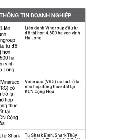
tiền hơn 570 triệu đồng
THÔNG TIN DOANH NGHIỆP
Kinh Bắc dự kiến cho
Liên danh Vingroup đầu tư
thuê tối thiểu 100 ha
đô thị hơn 4.600 ha ven vịnh
Hạ Long
đất công nghiệp trong
nửa cuối năm
Trung Quốc tung đòn
đáp trả, siết xuất khẩu
drone và trừng phạt
doanh nghiệp Mỹ
Vinaruco (VRG) có lãi trở lại
nhờ hợp đồng thuê đất tại
KCN Cộng Hòa
Keppel ký thỏa thuận
bán toàn bộ vốn tại
Empire City, dự kiến thu
về 270 triệu USD
Sacombank phát hành
Từ Shark Bình, Shark Thủy
ba đợt trái phiếu thu về