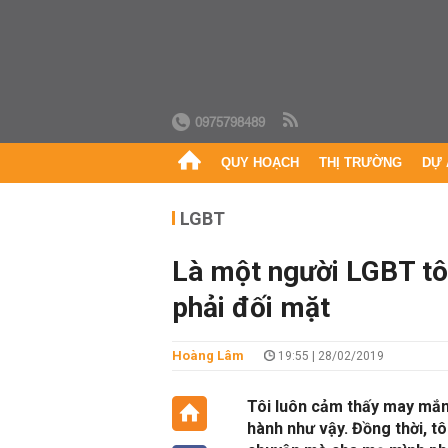
0975798489
QUY HOẠCH
THỊ TRƯỜNG
DỰ 
LGBT
Là một người LGBT tô
phải đối mặt
Hoàng Lâm
19:55 | 28/02/2019
Tôi luôn cảm thấy may mắn
hành như vậy. Đồng thời, t