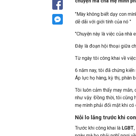
chuyện mà cha mẹ mình phả
"Mày không biết dạy con mìn
dễ dãi với giới tính của nó "
"Chuyện này là việc của nhà 
Đây là đoạn hội thoại giữa c
Từ ngày tôi công khai về việc
6 năm nay, tôi đã chứng kiến 
Áp lực họ hàng, kỳ thị, phân 
Tôi luôn cảm thấy may mắn, 
như vậy. Đồng thời, tôi cũng
mẹ mình phải đối mặt khi có 
Nỗi lo lắng trước khi co
Trước khi công khai là
LGBT
,
ngày mà họ phải nghĩ ngợi về