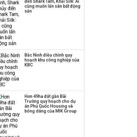
đến Shark Tam, Khải Silk: Ai
hơn 3.600 tỷ, lãi suất
cũng muốn lấn sân bất động
trả lên tới 10%/năm
sản
Bắc Ninh điều chỉnh quy
hoạch khu công nghiệp của
KBC
Hơn 49ha đất gần Bãi
Trường quy hoạch cho dự
án Phú Quốc Housing và
bóng dáng của MIK Group