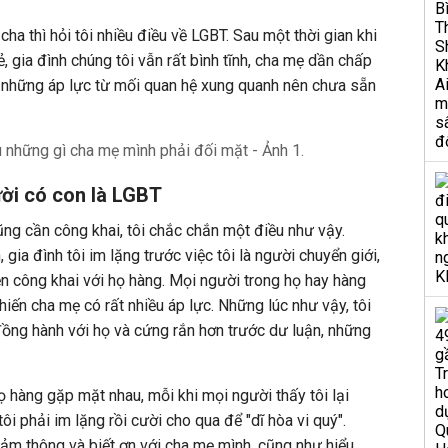
cha thì hỏi tôi nhiều điều về LGBT. Sau một thời gian khi
ẻ, gia đình chúng tôi vẫn rất bình tĩnh, cha mẹ dần chấp
những áp lực từ mối quan hệ xung quanh nên chưa sẵn
ời có con là LGBT
ng cần công khai, tôi chắc chắn một điều như vậy.
gia đình tôi im lặng trước việc tôi là người chuyển giới,
 công khai với họ hàng. Mọi người trong họ hay hàng
iến cha mẹ có rất nhiều áp lực. Những lúc như vậy, tôi
ồng hành với họ và cứng rắn hơn trước dư luận, những
ọ hàng gặp mặt nhau, mỗi khi mọi người thấy tôi lại
ôi phải im lặng rồi cười cho qua để "dĩ hòa vi quý".
cảm thông và biết ơn với cha mẹ mình, cũng như hiểu