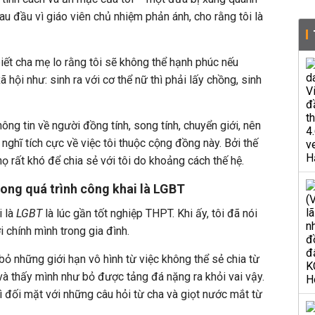
đau đầu vì giáo viên chủ nhiệm phản ánh, cho rằng tôi là
biết cha mẹ lo rằng tôi sẽ không thể hạnh phúc nếu
hội như: sinh ra với cơ thể nữ thì phải lấy chồng, sinh
thông tin về người đồng tính, song tính, chuyển giới, nên
ghĩ tích cực về việc tôi thuộc cộng đồng này. Bởi thế
họ rất khó để chia sẻ với tôi do khoảng cách thế hệ.
ong quá trình công khai là LGBT
i là
LGBT
là lúc gần tốt nghiệp THPT. Khi ấy, tôi đã nói
 chính mình trong gia đình.
bỏ những giới hạn vô hình từ việc không thể sẻ chia từ
 và thấy mình như bỏ được tảng đá nặng ra khỏi vai vậy.
ì đối mặt với những câu hỏi từ cha và giọt nước mắt từ