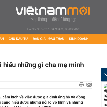
Hà Nội 30.57 °C
|
04:38AM, 06/08/2026
ÁN
CHỦ ĐẦU TƯ
ĐẤU GIÁ - ĐẤU THẦU
KINH DOANH
i hiểu những gì cha mẹ mình
, cảm kích về việc được gia đình ủng hộ và đồng
ôi cũng hiểu được những nỗi lo vô hình và những