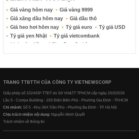
Giá vàng hôm nay
Giá vàng 9999
Giá xăng dầu hôm nay
Giá dầu thô
Giá heo hơi hôm nay
Tỷ giá euro
Tỷ giá USD
Tỷ giá yen Nhật
Tỷ giá vietcombank
Lịch cúp điện
Lãi suất ngân hàng
Lãi suất tiết kiệm
Lãi suất tiền gửi
Lãi suất ngân hàng Agribank
Lãi suất ngân hàng Sacombank
Lãi suất ngân hàng BIDV
TRANG TTĐTTH CỦA CÔNG TY VIETNEWSCORP
Lãi suất ngân hàng Vietinbank
Giấy phép số 3324/GP-TTĐT do Sở VH&TT TPHCM cấp ngày 20/3/2026
Lãi suất ngân hàng Vietcombank
Lầu 5 - Compa Building - 293 Điện Biên Phủ - Phường Gia Định - TP.HCM
Chi nhánh:
Số 5 - Khu 38A Trần Phú - Phường Ba Đình - TP. Hà Nội
Chịu trách nhiệm nội dung:
Nguyễn Minh Quyết
Trách nhiệm về thông tin