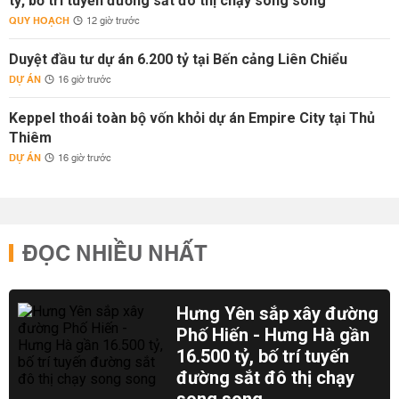
tỷ, bố trí tuyến đường sắt đô thị chạy song song
QUY HOẠCH
12 giờ trước
Duyệt đầu tư dự án 6.200 tỷ tại Bến cảng Liên Chiểu
DỰ ÁN
16 giờ trước
Keppel thoái toàn bộ vốn khỏi dự án Empire City tại Thủ
Thiêm
DỰ ÁN
16 giờ trước
ĐỌC NHIỀU NHẤT
Hưng Yên sắp xây đường
Phố Hiến - Hưng Hà gần
16.500 tỷ, bố trí tuyến
đường sắt đô thị chạy