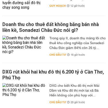
QUY HOẠCH
12 giờ trước
Doanh thu cho thuê đất không bằng bán nhà
liền kề, Sonadezi Châu Đức nói gì?
Trong qúy II, doanh thu mảng lõi cho
thuê khu công nghiệp của Sonadezi
Châu Đức giảm 84% còn 26 tỷ...
CHỦ ĐẦU TƯ
16 giờ trước
DXG rút khỏi hai khu đô thị 6.200 tỷ ở Cần Thơ,
Phú Thọ
DXG cho biết Khu đô thị mới Mái
Dầm và Khu đô thị mới tại xã Bá
Hiến không còn phù hợp với...
CHỦ ĐẦU TƯ
20 giờ trước