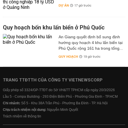
DỰ ÁN
17 giờ trước
Quy hoạch bốn khu lấn biển ở Phú Quốc
An Giang quyết định bổ sung định
hướng quy hoạch 4 khu lấn biển tại
Phú Quốc rộng 161 ha trong tổng...
QUY HOẠCH
19 giờ trước
TRANG TTĐTTH CỦA CÔNG TY VIETNEWSCORP
Giấy phép số 3324/GP-TTĐT do Sở VH&TT TPHCM cấp ngày 20/3/2026
Lầu 5 - Compa Building - 293 Điện Biên Phủ - Phường Gia Định - TP.HCM
Chi nhánh:
Số 5 - Khu 38A Trần Phú - Phường Ba Đình - TP. Hà Nội
Chịu trách nhiệm nội dung:
Nguyễn Minh Quyết
Trách nhiệm về thông tin