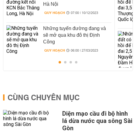
Hà Nội
QUY HOẠCH
07:00 | 10/12/2023
Những tuyến đường đang và
sẽ mở qua khu đô thị Định
Công
QUY HOẠCH
06:00 | 27/03/2023
CÙNG CHUYÊN MỤC
Diện mạo cầu đi bộ hình
lá dừa nước qua sông Sài
Gòn