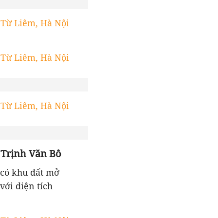
 Trịnh Văn Bô
có khu đất mở
ới diện tích