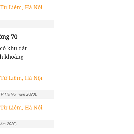
ờng 70
có khu đất
ch khoảng
TP Hà Nội năm 2020
).
năm 2020
).