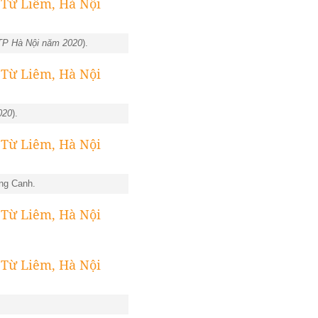
TP Hà Nội năm 2020
).
020
).
ng Canh.