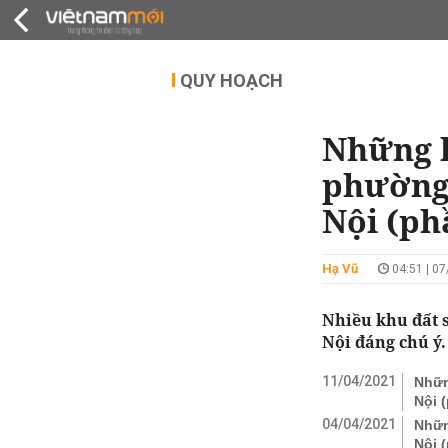
QUY HOẠCH
THỊ TRƯỜNG
DỰ Á
QUY HOẠCH
Những k
phường
Nội (ph
Hạ Vũ
04:51 | 0
Nhiều khu đất 
Nội đáng chú ý.
11/04/2021
Nhữn
Nội 
04/04/2021
Nhữn
Nội 