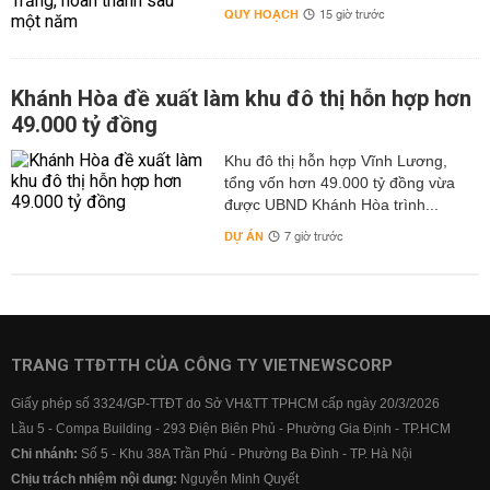
QUY HOẠCH
15 giờ trước
Khánh Hòa đề xuất làm khu đô thị hỗn hợp hơn
49.000 tỷ đồng
Khu đô thị hỗn hợp Vĩnh Lương,
tổng vốn hơn 49.000 tỷ đồng vừa
được UBND Khánh Hòa trình...
DỰ ÁN
7 giờ trước
TRANG TTĐTTH CỦA CÔNG TY VIETNEWSCORP
Giấy phép số 3324/GP-TTĐT do Sở VH&TT TPHCM cấp ngày 20/3/2026
Lầu 5 - Compa Building - 293 Điện Biên Phủ - Phường Gia Định - TP.HCM
Chi nhánh:
Số 5 - Khu 38A Trần Phú - Phường Ba Đình - TP. Hà Nội
Chịu trách nhiệm nội dung:
Nguyễn Minh Quyết