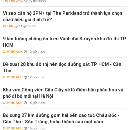
THỊ TRƯỜNG
10 giờ trước
Vì sao căn hộ 2PN+ tại The Parkland trở thành lựa chọn
của nhiều gia đình trẻ?
DỰ ÁN
11 giờ trước
9 km tường chống ồn trên Vành đai 3 xuyên khu đô thị TP
HCM
QUY HOẠCH
12 giờ trước
Đề xuất 28 khu đô thị nén dọc đường sắt TP HCM - Cần
Thơ
QUY HOẠCH
12 giờ trước
Khu vực Công viên Cầu Giấy sẽ là điểm bắn pháo hoa và
phố đi bộ mới tại Hà Nội
QUY HOẠCH
15 giờ trước
Bổ sung 27 km đường gom hai bên cao tốc Châu Đốc -
Cần Thơ - Sóc Trăng, hoàn thành sau một năm
QUY HOẠCH
15 giờ trước