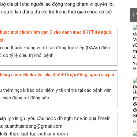
 bộ chi phí cho người lao động trong phạm vi quyền lợi,
gười lao động đã chi trả trong thời gian chưa có thẻ
thuốc mới chữa viêm gan C vào danh mục BHYT để người
ợi
a các thuốc kháng vi-rút tác động trực tiếp (DAAs) điều
 có tỷ lệ điều trị khỏi bệnh ...
hằng chéo: Bệnh viện 'phụ thu' 40 triệu đồng ngoài chi phí
u thêm ngoài bảo bảo hiểm y tế chi trả tại các bệnh viện
 hiện đang rất đáng báo ...
p lý xin gửi yêu cầu hoặc đề nghị tư vấn qua Email:
ặc xuanthuandong@gmail.com
iến thức luật tại:
vietnammoi.vn