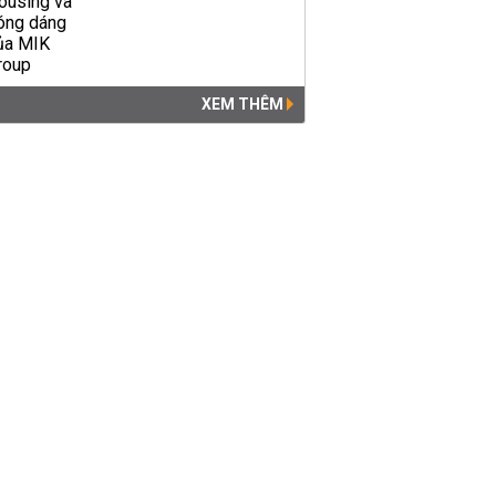
Tăng lương tối thiểu vùng
2019, mức đóng BHXH tăng
XEM THÊM
bao nhiêu?
PHÁP LUẬT
05:31 | 07/09/2018
Có được tự đóng bảo hiểm
xã hội mà không cần qua
công ty?
PHÁP LUẬT
05:00 | 04/09/2018