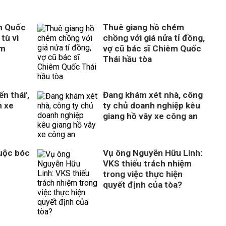
m Quốc
Thuê giang hồ chém
tù vì
chồng với giá nửa tỉ đồng,
ém
vợ cũ bác sĩ Chiêm Quốc
Thái hầu tòa
n thái',
Đang khám xét nhà, công
n xe
ty chủ doanh nghiệp kêu
giang hồ vây xe công an
Cuộc bóc
Vụ ông Nguyễn Hữu Linh:
VKS thiếu trách nhiệm
trong việc thực hiện
quyết định của tòa?