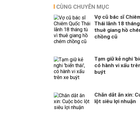
CÙNG CHUYÊN MỤC
Vợ cũ bác sĩ Chiê
Thái lãnh 18 tháng 
thuê giang hồ ch
chồng cũ
Tạm giữ kẻ nghi 'biế
có hành vi xấu trê
buýt
Chăn dắt ăn xin: 
lột siêu lợi nhuận