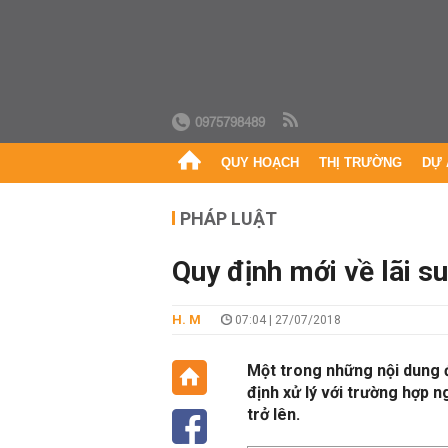
0975798489
QUY HOẠCH
THỊ TRƯỜNG
DỰ 
PHÁP LUẬT
Quy định mới về lãi 
H. M
07:04 | 27/07/2018
Một trong những nội dung đ
định xử lý với trường hợp
trở lên.