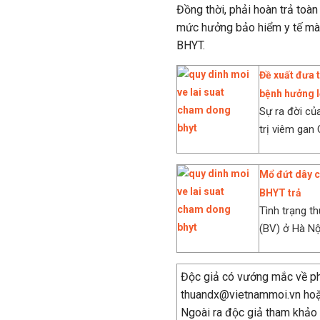
Đồng thời, phải hoàn trả toàn
mức hưởng bảo hiểm y tế mà n
BHYT.
Đề xuất đưa 
bệnh hưởng l
Sự ra đời củ
trị viêm gan C
Mổ đứt dây c
BHYT trả
Tình trạng th
(BV) ở Hà Nội
Độc giả có vướng mắc về phá
thuandx@vietnammoi.vn ho
Ngoài ra độc giả tham khảo k