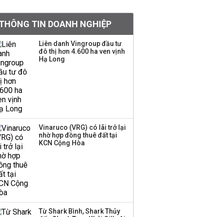
Chân dung ông chủ kín
THÔNG TIN DOANH NGHIỆP
tiếng đứng sau tiệm
vàng Mi Hồng: Từ phụ
Liên danh Vingroup đầu tư
xe, sửa đồ điện tử cũ
đô thị hơn 4.600 ha ven vịnh
đến gây dựng thương
Hạ Long
hiệu hơn 35 năm tuổi
SSI Research chỉ ra hai
yếu tố quyết định động
lực tăng trưởng nửa
cuối năm
Vinaruco (VRG) có lãi trở lại
nhờ hợp đồng thuê đất tại
PNJ công bố thông tin
KCN Cộng Hòa
bất thường liên quan
đến vấn đề nộp thuế
Ông Trump sắp có
quyền tùy ý áp thuế
Từ Shark Bình, Shark Thủy
100% lên những đối tác