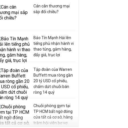
Cán cân thương mại
sắp đổi chiều?
Bảo Tín Mạnh Hải lên
tiếng phủ nhận hành vi
thao túng, găm hàng,
đẩy giá, trục lợi
Tập đoàn của Warren
Buffett mua ròng gần
20 tỷ USD cổ phiếu,
chấm dứt chuỗi bán
ròng 14 quý
Chuỗi phòng gym tại
TP HCM bất ngờ đóng
cửa tất cả cơ sở, hàng
trăm hội viên bơ vơ