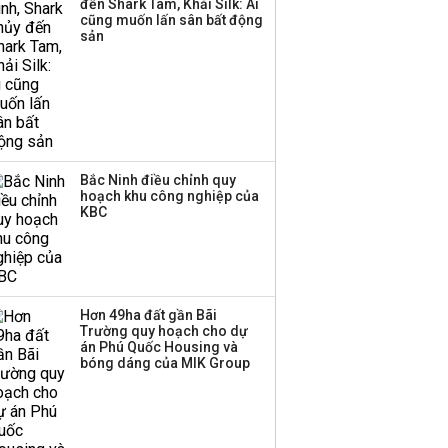
đến Shark Tam, Khải Silk: Ai
thương mại hàng đầu?
cũng muốn lấn sân bất động
sản
Bắc Ninh điều chỉnh quy
hoạch khu công nghiệp của
KBC
Hơn 49ha đất gần Bãi
Trường quy hoạch cho dự
án Phú Quốc Housing và
bóng dáng của MIK Group