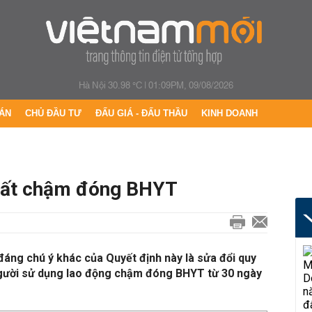
Hà Nội 30.98 °C
|
01:09PM, 09/08/2026
ÁN
CHỦ ĐẦU TƯ
ĐẤU GIÁ - ĐẤU THẦU
KINH DOANH
suất chậm đóng BHYT
áng chú ý khác của Quyết định này là sửa đổi quy
 người sử dụng lao động chậm đóng BHYT từ 30 ngày