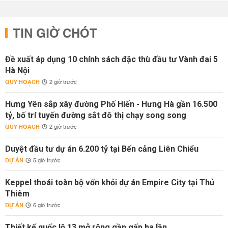
TIN GIỜ CHÓT
Đề xuất áp dụng 10 chính sách đặc thù đầu tư Vành đai 5
Hà Nội
QUY HOẠCH
2 giờ trước
Hưng Yên sắp xây đường Phố Hiến - Hưng Hà gần 16.500
tỷ, bố trí tuyến đường sắt đô thị chạy song song
QUY HOẠCH
2 giờ trước
Duyệt đầu tư dự án 6.200 tỷ tại Bến cảng Liên Chiểu
DỰ ÁN
5 giờ trước
Keppel thoái toàn bộ vốn khỏi dự án Empire City tại Thủ
Thiêm
DỰ ÁN
6 giờ trước
Thiết kế quốc lộ 13 mở rộng gần gấp ba lần