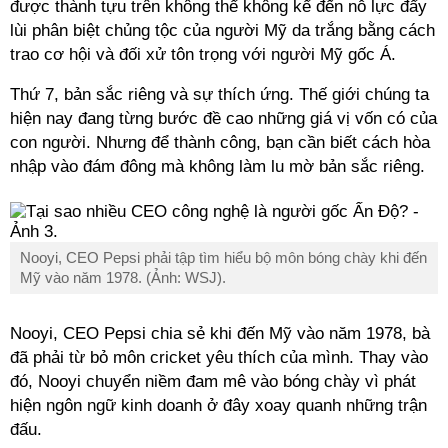
được thành tựu trên không thể không kể đến nỗ lực đẩy
lùi phân biệt chủng tộc của người Mỹ da trắng bằng cách
trao cơ hội và đối xử tôn trọng với người Mỹ gốc Á.
Thứ 7, bản sắc riêng và sự thích ứng. Thế giới chúng ta
hiện nay đang từng bước đề cao những giá vị vốn có của
con người. Nhưng để thành công, bạn cần biết cách hòa
nhập vào đám đông mà không làm lu mờ bản sắc riêng.
Nooyi, CEO Pepsi phải tập tìm hiểu bộ môn bóng chày khi đến
Mỹ vào năm 1978. (Ảnh: WSJ).
Nooyi, CEO Pepsi chia sẻ khi đến Mỹ vào năm 1978, bà
đã phải từ bỏ môn cricket yêu thích của mình. Thay vào
đó, Nooyi chuyển niềm đam mê vào bóng chày vì phát
hiện ngôn ngữ kinh doanh ở đây xoay quanh những trận
đấu.