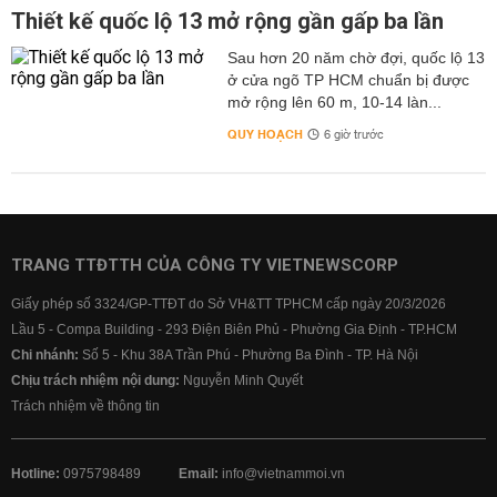
Thiết kế quốc lộ 13 mở rộng gần gấp ba lần
Sau hơn 20 năm chờ đợi, quốc lộ 13
ở cửa ngõ TP HCM chuẩn bị được
mở rộng lên 60 m, 10-14 làn...
QUY HOẠCH
6 giờ trước
TRANG TTĐTTH CỦA CÔNG TY VIETNEWSCORP
Giấy phép số 3324/GP-TTĐT do Sở VH&TT TPHCM cấp ngày 20/3/2026
Lầu 5 - Compa Building - 293 Điện Biên Phủ - Phường Gia Định - TP.HCM
Chi nhánh:
Số 5 - Khu 38A Trần Phú - Phường Ba Đình - TP. Hà Nội
Chịu trách nhiệm nội dung:
Nguyễn Minh Quyết
Trách nhiệm về thông tin
Hotline:
0975798489
Email:
info@vietnammoi.vn