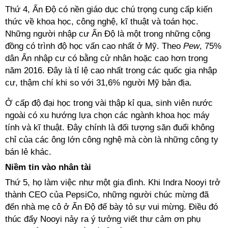
Thứ 4, Ấn Độ có nền giáo dục chú trọng cung cấp kiến
thức về khoa học, công nghệ, kĩ thuật và toán học.
Những người nhập cư Ấn Độ là một trong những cộng
đồng có trình độ học vấn cao nhất ở Mỹ. Theo
Pew
, 75%
dân Ấn nhập cư có bằng cử nhân hoặc cao hơn trong
năm 2016. Đây là tỉ lệ cao nhất trong các quốc gia nhập
cư, thậm chí khi so với 31,6% người Mỹ bản địa.
Ở cấp độ đại học trong vài thập kỉ qua, sinh viên nước
ngoài có xu hướng lựa chọn các ngành khoa học máy
tính và kĩ thuật. Đây chính là đối tượng săn đuổi không
chỉ của các ông lớn công nghệ mà còn là những công ty
bán lẻ khác.
Niềm tin vào nhân tài
Thứ 5, họ làm việc như một gia đình. Khi Indra Nooyi trở
thành CEO của PepsiCo, những người chúc mừng đã
đến nhà mẹ cô ở Ấn Độ để bày tỏ sự vui mừng. Điều đó
thúc đẩy Nooyi nảy ra ý tưởng viết thư cảm ơn phụ