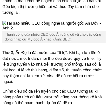
chính là mấu chốt để hoạch định chiến lược lâu dài với
điều kiện thị trường hiện tại và thúc đẩy tầm nhìn cho
tương lai.
Thành công của nhiều CEO gốc Ấn cũng cổ vũ cho các cộng
đồng nhập cư Mỹ gốc Á khác. (Ảnh: BBC).
Thứ 3, Ấn Độ là đất nước của “tỉ lệ”. Khi bạn lớn lên ở
đất nước một tỉ dân, mọi thứ đều được quy về tỉ lệ. Tỉỷ
lệ trúng tuyển vào nhà trẻ, trường phổ thông, sau đó là
đại học, tỉ lệ về thứ hạng, điểm số, thi tuyển công chức
hay thậm chí là xem xét visa để có cơ hội ra nước
ngoài.
Chính điều đó đã rèn luyện cho các CEO tương lai kĩ
năng phân tích dữ liệu vượt trội cũng như thống kê khả
năng có thể hoàn thành dự án đã đề ra.