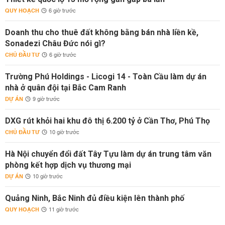
QUY HOẠCH
6 giờ trước
Doanh thu cho thuê đất không bằng bán nhà liền kề,
Sonadezi Châu Đức nói gì?
CHỦ ĐẦU TƯ
6 giờ trước
Trường Phú Holdings - Licogi 14 - Toàn Cầu làm dự án
nhà ở quân đội tại Bắc Cam Ranh
DỰ ÁN
9 giờ trước
DXG rút khỏi hai khu đô thị 6.200 tỷ ở Cần Thơ, Phú Thọ
CHỦ ĐẦU TƯ
10 giờ trước
Hà Nội chuyển đổi đất Tây Tựu làm dự án trung tâm văn
phòng kết hợp dịch vụ thương mại
DỰ ÁN
10 giờ trước
Quảng Ninh, Bắc Ninh đủ điều kiện lên thành phố
QUY HOẠCH
11 giờ trước