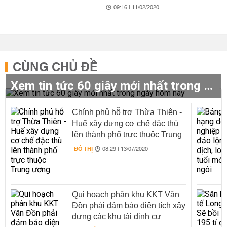
09:16 | 11/02/2020
CÙNG CHỦ ĐỀ
Xem tin tức 60 giây mới nhất trong ngày hôm nay
Chính phủ hỗ trợ Thừa Thiên -
Huế xây dựng cơ chế đặc thù
lên thành phố trực thuộc Trung
ương
ĐÔ THỊ
08:29 | 13/07/2020
Qui hoạch phân khu KKT Vân
Đồn phải đảm bảo diện tích xây
dựng các khu tái định cư