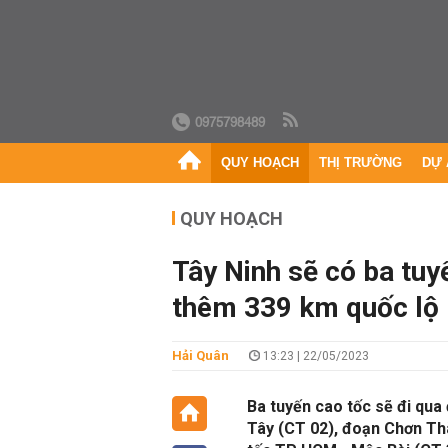
0975798489
QUY HOẠCH
THỊ TRƯỜNG
DỰ 
QUY HOẠCH
Tây Ninh sẽ có ba tuy
thêm 339 km quốc lộ
Hải Quân
13:23 | 22/05/2023
Ba tuyến cao tốc sẽ đi qua
Tây (CT 02), đoạn Chơn Thà