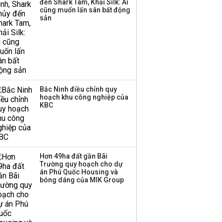
Thị trường thường
đến Shark Tam, Khải Silk: Ai
cũng muốn lấn sân bất động
‘phất lên’ trong tháng 8,
sản
nhóm ngành nào có
tiềm năng dẫn sóng?
Bắc Ninh điều chỉnh quy
hoạch khu công nghiệp của
KBC
Hơn 49ha đất gần Bãi
Trường quy hoạch cho dự
án Phú Quốc Housing và
bóng dáng của MIK Group