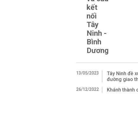
kết
nối
Tây
Ninh -
Bình
Dương
13/05/2023
Tây Ninh đề x
đường giao t
26/12/2022
Khánh thành c