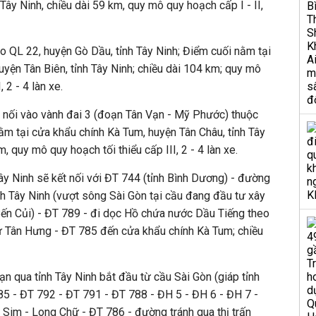
Tây Ninh, chiều dài 59 km, quy mô quy hoạch cấp I - II,
 QL 22, huyện Gò Dầu, tỉnh Tây Ninh; Điểm cuối nằm tại
uyện Tân Biên, tỉnh Tây Ninh; chiều dài 104 km; quy mô
, 2 - 4 làn xe.
 nối vào vành đai 3 (đoạn Tân Vạn - Mỹ Phước) thuộc
ằm tại cửa khẩu chính Kà Tum, huyện Tân Châu, tỉnh Tây
, quy mô quy hoạch tối thiểu cấp III, 2 - 4 làn xe.
y Ninh sẽ kết nối với ĐT 744 (tỉnh Bình Dương) - đường
ỉnh Tây Ninh (vượt sông Sài Gòn tại cầu đang đầu tư xây
Bến Củi) - ĐT 789 - đi dọc Hồ chứa nước Dầu Tiếng theo
 Tân Hưng - ĐT 785 đến cửa khẩu chính Kà Tum; chiều
ạn qua tỉnh Tây Ninh bắt đầu từ cầu Sài Gòn (giáp tỉnh
5 - ĐT 792 - ĐT 791 - ĐT 788 - ĐH 5 - ĐH 6 - ĐH 7 -
Sim - Long Chữ - ĐT 786 - đường tránh qua thị trấn