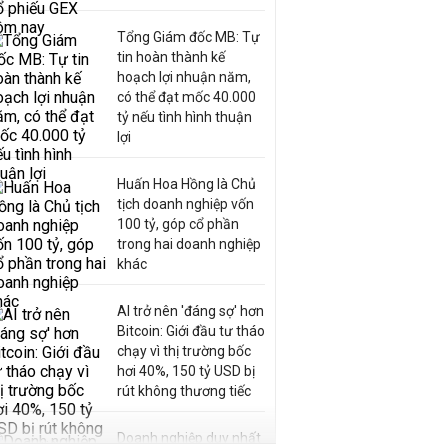
Tổng Giám đốc MB: Tự
tin hoàn thành kế
hoạch lợi nhuận năm,
có thể đạt mốc 40.000
tỷ nếu tình hình thuận
lợi
Huấn Hoa Hồng là Chủ
tịch doanh nghiệp vốn
100 tỷ, góp cổ phần
trong hai doanh nghiệp
khác
AI trở nên 'đáng sợ' hơn
Bitcoin: Giới đầu tư tháo
chạy vì thị trường bốc
hơi 40%, 150 tỷ USD bị
rút không thương tiếc
Doanh nghiệp duy nhất