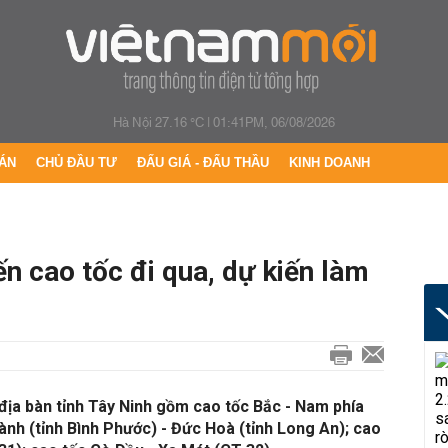
Hà Nội 27.16 °C
|
01:41PM, 06/08/2026
ÁN
CHỦ ĐẦU TƯ
ĐẤU GIÁ - ĐẤU THẦU
KINH DOANH
ến cao tốc đi qua, dự kiến làm
 địa bàn tỉnh Tây Ninh gồm cao tốc Bắc - Nam phía
nh (tỉnh Bình Phước) - Đức Hoà (tỉnh Long An); cao