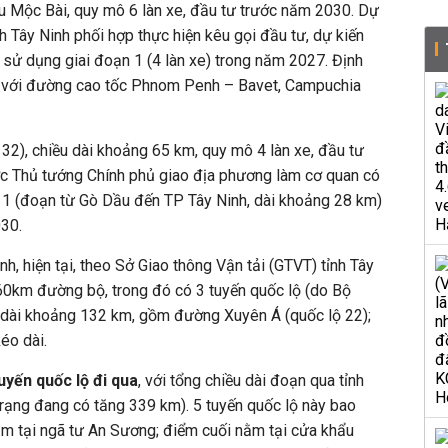
ẩu Mộc Bài, quy mô 6 làn xe, đầu tư trước năm 2030. Dự
Tây Ninh phối hợp thực hiện kêu gọi đầu tư, dự kiến
 sử dụng giai đoạn 1 (4 làn xe) trong năm 2027. Định
i với đường cao tốc Phnom Penh – Bavet, Campuchia
32), chiều dài khoảng 65 km, quy mô 4 làn xe, đầu tư
c Thủ tướng Chính phủ giao địa phương làm cơ quan có
 1 (đoạn từ Gò Dầu đến TP Tây Ninh, dài khoảng 28 km)
030.
nh, hiện tại, theo Sở Giao thông Vận tải (GTVT) tỉnh Tây
.260km đường bộ, trong đó có 3 tuyến quốc lộ (do Bộ
u dài khoảng 132 km, gồm đường Xuyên Á (quốc lộ 22);
éo dài.
uyến quốc lộ đi qua
, với tổng chiều dài đoạn qua tỉnh
trạng đang có tăng 339 km).
5 tuyến quốc lộ này bao
m tại ngã tư An Sương; điểm cuối nằm tại cửa khẩu