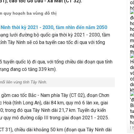
1); cao tốc Gò Dầu - Xa Mát (CT 32).
ến quy hoạch ba vùng đô thị
 Ninh thời kỳ 2021 - 2030, tầm nhìn đến năm 2050
mạng lưới đường bộ quốc gia thời kỳ 2021 - 2030, tầm
ỉnh Tây Ninh sẽ có ba tuyến cao tốc đi qua với tổng
5 tuyến quốc lộ đi qua, với tổng chiều dài đoạn qua tỉnh
trạng đang có tăng 339 km).
i liên vùng tỉnh Tây Ninh.
o gồm
cao tốc Bắc - Nam phía Tây (CT 02), đoạn Chơn
 Hoà (tỉnh Long An), dài 84 km, quy mô 6 làn xe, giai
; trong đó qua Tây Ninh dài 21,7 km. Tuyến dự kiến
 quy mô đường cấp III trong giai đoạn 2021 - 2025.
T 31), chiều dài khoảng 50 km (đoạn qua Tây Ninh dài