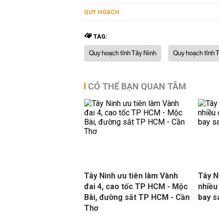
QUY HOẠCH
TAG:
Quy hoạch tỉnh Tây Ninh
Quy hoạch tỉnh T
CÓ THỂ BẠN QUAN TÂM
Tây Ninh ưu tiên làm Vành
Tây N
đai 4, cao tốc TP HCM - Mộc
nhiều
Bài, đường sắt TP HCM - Cần
bay s
Thơ