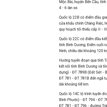
Mộc Bài, huyện Bến Cầu, tỉnh 
4 - 6 làn xe.
Quốc lộ 22B có điểm đầu giao
cửa khẩu chính Chàng Riệc, h
quy hoạch tối thiểu cấp II - III
Quốc lộ 22C có điểm đầu kết
tỉnh Bình Dương; Điểm cuối n
Ninh, chiều dài khoảng 120 km
Hướng tuyến đoạn qua tỉnh Tâ
kết nối tỉnh Bình Dương và t
dựng) - ĐT 789B (Đất Sét - 
ĐT 781 - ĐT 781B đến ngã tư
dài khoảng 68 km.
Quốc lộ 14C lộ trình tuyến đo
Bình Phước) - ĐT 794 - ĐT 78
ĐT 781 - ĐT 796 - đường Trà 