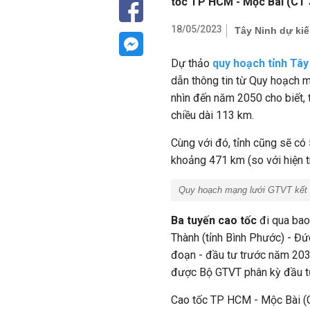
tốc TP HCM - Mộc Bài (CT 3
18/05/2023
Tây Ninh dự ki
Dự thảo
quy hoạch tỉnh Tây
dẫn thông tin từ Quy hoạch 
nhìn đến năm 2050 cho biết, t
chiều dài 113 km.
Cùng với đó, tỉnh cũng sẽ có 
khoảng 471 km (so với hiện 
Quy hoạch mạng lưới GTVT kết nố
Ba tuyến cao tốc
đi qua ba
Thành (tỉnh Bình Phước) - Đức
đoạn - đầu tư trước năm 2030
được Bộ GTVT phân kỳ đầu tư
Cao tốc TP HCM - Mộc Bài (C