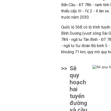
Bến Cầu - ĐT 786 - ranh tỉnh
thiểu cấp III - IV, 2 - 4 làn 
trước năm 2030.
Quốc lộ 56B có lộ trình tuyến
Bình Dương (vượt sông Sài G
784 - ngã tư Tân Bình - ĐT 7
- ngã tư Sư đoàn Bộ bình 5 -
khoảng 71 km, quy mô quy hoạc
>>
Sẽ
quy
hoạch
hai
tuyến
đường
và cầu