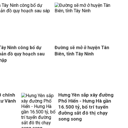
Tây Ninh công bố dự
Đường sẽ mở ở huyện Tân
bản đồ quy hoạch sau
Biên, tỉnh Tây Ninh
hập
0 chính
Hưng Yên sắp xây đường
tư Vành
Phố Hiến - Hưng Hà gần
16.500 tỷ, bố trí tuyến
đường sắt đô thị chạy
song song