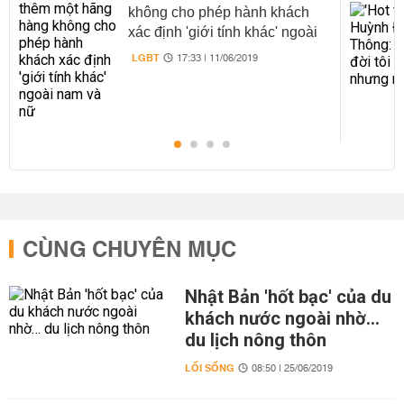
không cho phép hành khách
xác định 'giới tính khác' ngoài
nam và nữ
LGBT
17:33 | 11/06/2019
CÙNG CHUYÊN MỤC
Nhật Bản 'hốt bạc' của du
khách nước ngoài nhờ…
du lịch nông thôn
LỐI SỐNG
08:50 | 25/06/2019