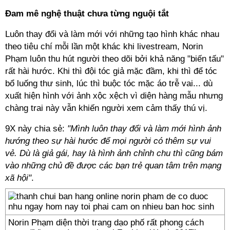
Đam mê nghệ thuật chưa từng nguội tắt
Luôn thay đổi và làm mới với những tạo hình khác nhau
theo tiêu chí mỗi lần một khác khi livestream, Norin
Phạm luôn thu hút người theo dõi bởi khả năng "biến tấu"
rất hài hước. Khi thì đội tóc giả mặc đầm, khi thì để tóc
bổ luống thư sinh, lúc thì buộc tóc mặc áo trễ vai... dù
xuất hiện hình với ảnh xộc xệch vì diện hàng mẫu nhưng
chàng trai này vẫn khiến người xem cảm thấy thú vị.
9X này chia sẻ:
"Mình luôn thay đổi và làm mới hình ảnh
hướng theo sự hài hước để mọi người có thêm sự vui
vẻ. Dù là giả gái, hay là hình ảnh chỉnh chu thì cũng bám
vào những chủ đề được các bạn trẻ quan tâm trên mạng
xã hội"
.
Norin Phạm diện thời trang dạo phố rất phong cách