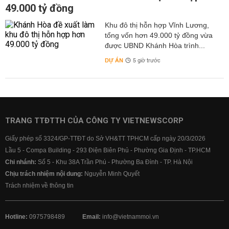
49.000 tỷ đồng
Khu đô thị hỗn hợp Vĩnh Lương,
tổng vốn hơn 49.000 tỷ đồng vừa
được UBND Khánh Hòa trình...
DỰ ÁN
5 giờ trước
TRANG TTĐTTH CỦA CÔNG TY VIETNEWSCORP
Giấy phép số 3324/GP-TTĐT do Sở VH&TT TPHCM cấp ngày 20/3/2026
Lầu 5 - Compa Building - 293 Điện Biên Phủ - Phường Gia Định - TP.HCM
Chi nhánh:
Số 5 - Khu 38A Trần Phú - Phường Ba Đình - TP. Hà Nội
Chịu trách nhiệm nội dung:
Nguyễn Minh Quyết
Trách nhiệm về thông tin
Hotline:
0975798489
Email:
info@vietnammoi.vn