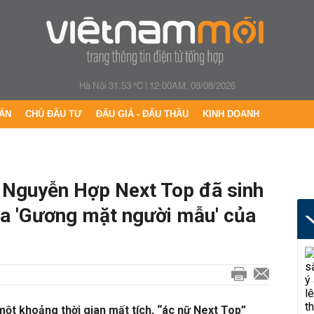
Hà Nội 31.53 °C
|
12:00AM, 09/08/2026
ÁN
CHỦ ĐẦU TƯ
ĐẤU GIÁ - ĐẤU THẦU
KINH DOANH
: Nguyễn Hợp Next Top đã sinh
 hóa 'Gương mặt người mẫu' của
 một khoảng thời gian mất tích, “ác nữ Next Top”