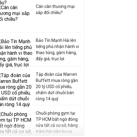
Cán cân thương mại
sắp đổi chiều?
Bảo Tín Mạnh Hải lên
tiếng phủ nhận hành vi
thao túng, găm hàng,
đẩy giá, trục lợi
Tập đoàn của Warren
Buffett mua ròng gần
20 tỷ USD cổ phiếu,
chấm dứt chuỗi bán
ròng 14 quý
Chuỗi phòng gym tại
TP HCM bất ngờ đóng
cửa tất cả cơ sở, hàng
trăm hội viên bơ vơ