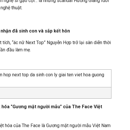
ạm nghệ sĩ gạo cội… là những scandal Hương Giang Idol
nghệ thuật.
nhận đã sinh con và sắp kết hôn
 tích, “ác nữ Next Top” Nguyễn Hợp trở lại sàn diễn thời
 lần đầu làm mẹ.
ệt hóa "Gương mặt người mẫu" của The Face Việt
Việt hóa của The Face là Gương mặt người mẫu Việt Nam