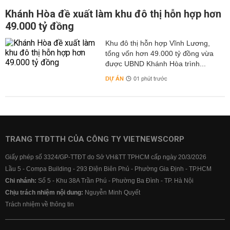
Khánh Hòa đề xuất làm khu đô thị hỗn hợp hơn
49.000 tỷ đồng
Khu đô thị hỗn hợp Vĩnh Lương,
tổng vốn hơn 49.000 tỷ đồng vừa
được UBND Khánh Hòa trình...
DỰ ÁN
01 phút trước
TRANG TTĐTTH CỦA CÔNG TY VIETNEWSCORP
Giấy phép số 3324/GP-TTĐT do Sở VH&TT TPHCM cấp ngày 20/3/2026
Lầu 5 - Compa Building - 293 Điện Biên Phủ - Phường Gia Định - TP.HCM
Chi nhánh:
Số 5 - Khu 38A Trần Phú - Phường Ba Đình - TP. Hà Nội
Chịu trách nhiệm nội dung:
Nguyễn Minh Quyết
Trách nhiệm về thông tin