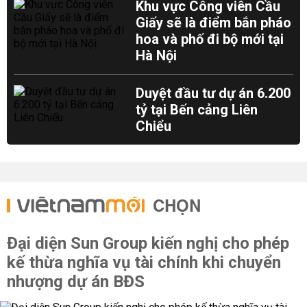
Khu vực Công viên Cầu
Giấy sẽ là điểm bắn pháo
hoa và phố đi bộ mới tại
Hà Nội
Duyệt đầu tư dự án 6.200
tỷ tại Bến cảng Liên
Chiểu
CHỌN
Đại diện Sun Group kiến nghị cho phép
kế thừa nghĩa vụ tài chính khi chuyển
nhượng dự án BĐS