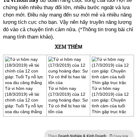
dự đoán rằng cuộc sống của tuổi Hợi sẽ
chứng kiến nhiều thay đổi lớn, nhiều bước ngoặt và lựa
chọn mới. Điều này mang đến sự mới mẻ và nhiều năng
lượng tích cực cho bạn. Vậy nên hãy truyền năng lượng
đó vào cả chuyện tình cảm nữa. (*Thông tin trong bài chỉ
mang tính tham khảo).
XEM TH
ÊM
Tử vi hôm nay
Tử vi hôm nay
Tử vi hôm nay
(18/3/2019) về tài
(17/3/2019) của 12
(17/3/2019) của 12
chính của 12 con
cung hoàng đạo: Sư
con giáp: Chuyện
giáp: Tuổi Tỵ nỗ lực
Tử có thể bị hao tài
tình cảm của tuổi
xoa dịu căng thẳng
tốn của
Thìn gặp trục trặc
Theo
Doanh Nghiệp & Kinh Doanh
Copy link