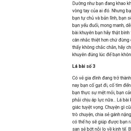
Dường như bạn đang khao khá
vòng tay của ai đó. Nhưng bạ
bạn tự chủ và bản lĩnh, bạn 
bạn yếu đuối, mong manh, dễ 
bài khuyên bạn hãy thật bình 
cân nhắc thiệt hơn chứ đừng 
thấy không chắc chắn, hãy chi
khuyên đúng lúc để bạn không
Lá bài số 3
Có vẻ gia đình đang trở thành
nay bạn cố gạt đi, cố tìm đến
bạn thực sự mệt mỏi, bạn c
phải chịu áp lực nữa... Lá b
giác tuyệt vọng. Chuyện gì cũ
trò chuyện, chia sẻ gánh nặn
có thể họ sẽ giúp được bạn r
san sẻ bớt nỗi lo về kinh tế.