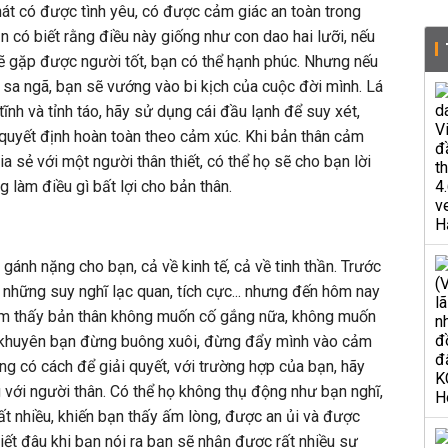
t có được tình yêu, có được cảm giác an toàn trong
n có biết rằng điều này giống như con dao hai lưỡi, nếu
sẽ gặp được người tốt, bạn có thể hạnh phúc. Nhưng nếu
sa ngã, bạn sẽ vướng vào bi kịch của cuộc đời mình. Lá
tĩnh và tỉnh táo, hãy sử dụng cái đầu lạnh để suy xét,
quyết định hoàn toàn theo cảm xúc. Khi bản thân cảm
a sẻ với một người thân thiết, có thể họ sẽ cho bạn lời
 làm điều gì bất lợi cho bản thân.
 gánh nặng cho bạn, cả về kinh tế, cả về tinh thần. Trước
 những suy nghĩ lạc quan, tích cực... nhưng đến hôm nay
ảm thấy bản thân không muốn cố gắng nữa, không muốn
ài khuyên bạn đừng buông xuôi, đừng đẩy mình vào cảm
ng có cách để giải quyết, với trường hợp của bạn, hãy
g với người thân. Có thể họ không thụ động như bạn nghĩ,
ất nhiều, khiến bạn thấy ấm lòng, được an ủi và được
 Biết đâu khi bạn nói ra bạn sẽ nhận được rất nhiều sự