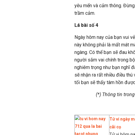
yêu mến và cảm thông. Đừng 
trầm cảm.
Lá bài số 4
Ngày hôm nay của bạn vui vẻ 
này không phải là mất mát mà
ngàng. Có thể bạn sẽ đau khổ
người sắm vai chính trong b
nghiêm trọng như bạn nghĩ đâ
sẽ nhận ra rất nhiều điều thú
tối bạn sẽ thấy tâm hồn được
(*) Thông tin tron
Tử vi ngày ma
cãi cọ
Tử vi hôm na