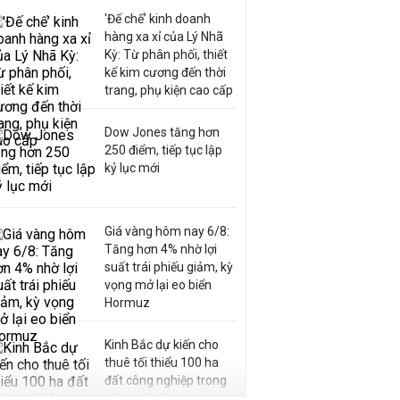
'Đế chế’ kinh doanh
hàng xa xỉ của Lý Nhã
Kỳ: Từ phân phối, thiết
kế kim cương đến thời
trang, phụ kiện cao cấp
Dow Jones tăng hơn
250 điểm, tiếp tục lập
kỷ lục mới
Giá vàng hôm nay 6/8:
Tăng hơn 4% nhờ lợi
suất trái phiếu giảm, kỳ
vọng mở lại eo biển
Hormuz
Kinh Bắc dự kiến cho
thuê tối thiểu 100 ha
đất công nghiệp trong
nửa cuối năm