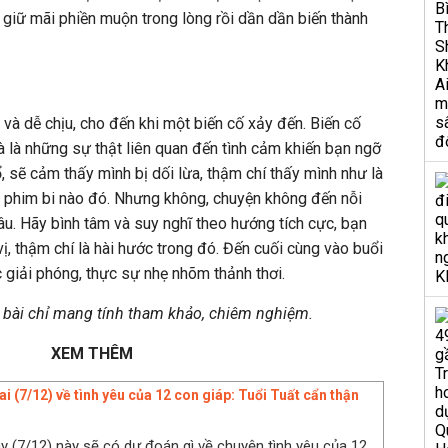
giữ mãi phiền muộn trong lòng rồi dần dần biến thành
và dễ chịu, cho đến khi một biến cố xảy đến. Biến cố
 là những sự thật liên quan đến tình cảm khiến bạn ngỡ
, sẽ cảm thấy mình bị dối lừa, thậm chí thấy mình như là
ộ phim bi nào đó. Nhưng không, chuyện không đến nỗi
u. Hãy bình tâm và suy nghĩ theo hướng tích cực, bạn
 vị, thậm chí là hài hước trong đó. Đến cuối cùng vào buổi
 giải phóng, thực sự nhẹ nhõm thảnh thơi.
g bài chỉ mang tính tham khảo, chiêm nghiệm.
XEM THÊM
i (7/12) về tình yêu của 12 con giáp: Tuổi Tuất cẩn thận
y (7/12) này sẽ có dự đoán gì về chuyện tình yêu của 12