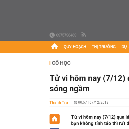
0975798489
QUY HOẠCH
THỊ TRƯỜNG
DỰ 
CỔ HỌC
Tử vi hôm nay (7/12) 
sóng ngầm
Thanh Trà
00:57 | 07/12/2018
Tử vi hôm nay (7/12) qua l
bạn không tỉnh táo thì rất 