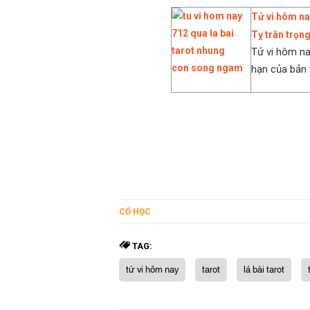
Tử vi hôm nay
Tỵ trân trọn
Tử vi hôm na
hạn của bản 
CỔ HỌC
TAG:
tử vi hôm nay
tarot
lá bài tarot