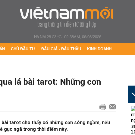
Hà Nội 28.23 °C
|
02:38AM, 06/08/2026
ÁN
CHỦ ĐẦU TƯ
ĐẤU GIÁ - ĐẤU THẦU
KINH DOANH
qua lá bài tarot: Những cơn
á bài tarot cho thấy có những cơn sóng ngầm, nếu
dễ gục ngã trong thời điểm này.