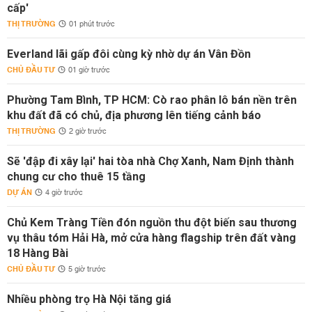
cấp'
THỊ TRƯỜNG
01 phút trước
Everland lãi gấp đôi cùng kỳ nhờ dự án Vân Đồn
CHỦ ĐẦU TƯ
01 giờ trước
Phường Tam Bình, TP HCM: Cò rao phân lô bán nền trên
khu đất đã có chủ, địa phương lên tiếng cảnh báo
THỊ TRƯỜNG
2 giờ trước
Sẽ 'đập đi xây lại' hai tòa nhà Chợ Xanh, Nam Định thành
chung cư cho thuê 15 tầng
DỰ ÁN
4 giờ trước
Chủ Kem Tràng Tiền đón nguồn thu đột biến sau thương
vụ thâu tóm Hải Hà, mở cửa hàng flagship trên đất vàng
18 Hàng Bài
CHỦ ĐẦU TƯ
5 giờ trước
Nhiều phòng trọ Hà Nội tăng giá