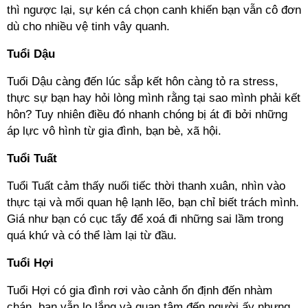
thì ngược lại, sự kén cá chọn canh khiến bạn vẫn cô đơn
dù cho nhiều vệ tinh vây quanh.
Tuổi Dậu
Tuổi Dậu càng đến lúc sắp kết hôn càng tỏ ra stress,
thực sự bạn hay hỏi lòng mình rằng tại sao mình phải kết
hôn? Tuy nhiên điều đó nhanh chóng bị át đi bởi những
áp lực vô hình từ gia đình, bạn bè, xã hội.
Tuổi Tuất
Tuổi Tuất cảm thấy nuối tiếc thời thanh xuân, nhìn vào
thực tại và mối quan hệ lạnh lẽo, bạn chỉ biết trách mình.
Giá như bạn có cục tẩy để xoá đi những sai lầm trong
quá khứ và có thể làm lại từ đầu.
Tuổi Hợi
Tuổi Hợi có gia đình rơi vào cảnh ổn định đến nhàm
chán, bạn vẫn lo lắng và quan tâm đến người ấy nhưng