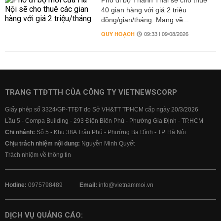
Phố đi bộ Thành Thái sẽ cho thuê
40 gian hàng với giá 2 triệu
đồng/gian/tháng. Mang về...
QUY HOẠCH
09:33 | 09/08/2026
TRANG TTĐTTH CỦA CÔNG TY VIETNEWSCORP
Giấy phép số 3324/GP-TTĐT do Sở VH&TT TPHCM cấp ngày 20/3/2026
Lầu 5 - Compa Building - 293 Điện Biên Phủ - Phường Gia Định - TP.HCM
Chi nhánh:
Số 5 - Khu 38A Trần Phú - Phường Ba Đình - TP. Hà Nội
Chịu trách nhiệm nội dung:
Nguyễn Minh Quyết
Trách nhiệm về thông tin
Hotline:
0975798489
Email:
info@vietnammoi.vn
DỊCH VỤ QUẢNG CÁO: