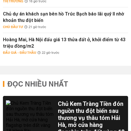
THỊ TRƯỜNG
16 giờ trước
Chủ dự án khách sạn bên hồ Trúc Bạch báo lãi quý II nhờ
khoản thu đột biến
CHỦ ĐẦU TƯ
21 giờ trước
Hoàng Mai, Hà Nội đấu giá 13 thửa đất ở, khởi điểm từ 43
triệu đồng/m2
ĐẤU GIÁ - ĐẤU THẦU
22 giờ trước
ĐỌC NHIỀU NHẤT
Chủ Kem Tràng Tiền đón
nguồn thu đột biến sau
thương vụ thâu tóm Hải
Hà, mở cửa hàng