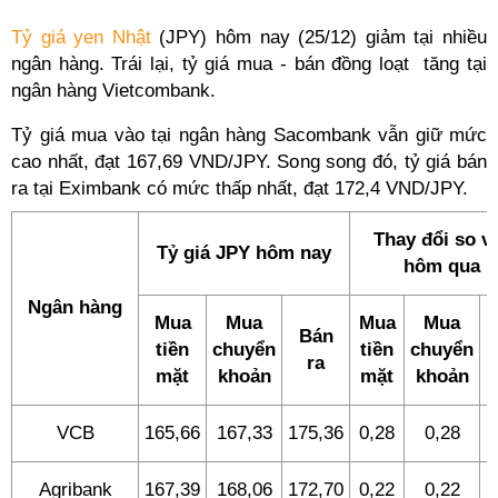
Tỷ giá yen Nhật
(JPY) hôm nay (25/12) giảm tại nhiều
ngân hàng. Trái lại, tỷ giá mua - bán đồng loạt tăng tại
ngân hàng Vietcombank.
Tỷ giá mua vào tại ngân hàng Sacombank vẫn giữ mức
cao nhất, đạt 167,69 VND/JPY. Song song đó, tỷ giá bán
ra tại Eximbank có mức thấp nhất, đạt 172,4 VND/JPY.
Thay đổi so v
Tỷ giá JPY hôm nay
hôm qua
Ngân hàng
Mua
Mua
Mua
Mua
Bán
tiền
chuyển
tiền
chuyển
ra
mặt
khoản
mặt
khoản
VCB
165,66
167,33
175,36
0,28
0,28
0
Agribank
167,39
168,06
172,70
0,22
0,22