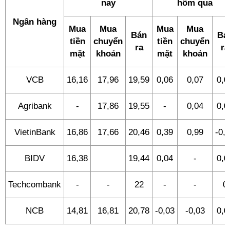
nay
hôm qua
Ngân hàng
Mua
Mua
Mua
Mua
Bán
Bá
tiền
chuyển
tiền
chuyển
ra
ra
mặt
khoản
mặt
khoản
VCB
16,16
17,96
19,59
0,06
0,07
0,0
Agribank
-
17,86
19,55
-
0,04
0,0
VietinBank
16,86
17,66
20,46
0,39
0,99
-0,
BIDV
16,38
19,44
0,04
-
0,0
Techcombank
-
-
22
-
-
0
NCB
14,81
16,81
20,78
-0,03
-0,03
0,0