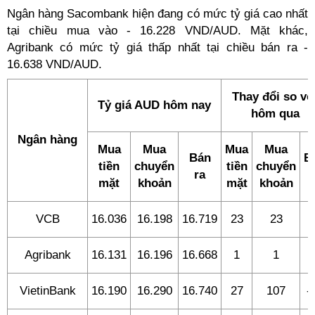
Ngân hàng Sacombank hiện đang có mức tỷ giá cao nhất
tại chiều mua vào - 16.228 VND/AUD. Mặt khác,
Agribank có mức tỷ giá thấp nhất tại chiều bán ra -
16.638 VND/AUD.
Thay đổi so vớ
Tỷ giá AUD hôm nay
hôm qua
Ngân hàng
Mua
Mua
Mua
Mua
Bán
B
tiền
chuyển
tiền
chuyển
ra
r
mặt
khoản
mặt
khoản
VCB
16.036
16.198
16.719
23
23
2
Agribank
16.131
16.196
16.668
1
1
VietinBank
16.190
16.290
16.740
27
107
-