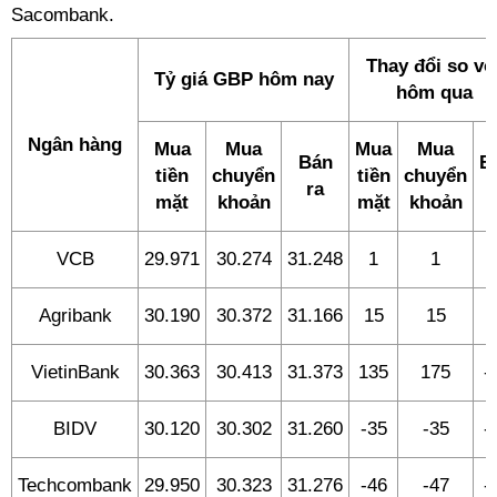
Sacombank.
Thay đổi so vớ
Tỷ giá GBP hôm nay
hôm qua
Ngân hàng
Mua
Mua
Mua
Mua
Bán
B
tiền
chuyển
tiền
chuyển
ra
r
mặt
khoản
mặt
khoản
VCB
29.971
30.274
31.248
1
1
Agribank
30.190
30.372
31.166
15
15
1
VietinBank
30.363
30.413
31.373
135
175
-
BIDV
30.120
30.302
31.260
-35
-35
-
Techcombank
29.950
30.323
31.276
-46
-47
-