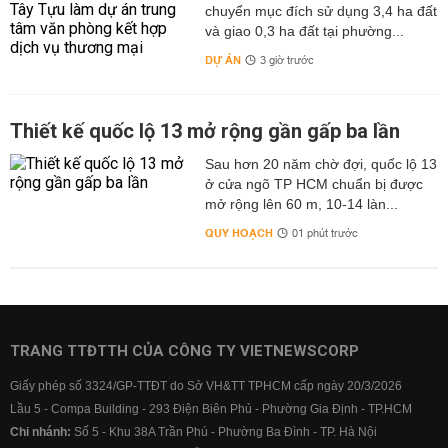
chuyển mục đích sử dụng 3,4 ha đất
và giao 0,3 ha đất tại phường...
DỰ ÁN
3 giờ trước
Thiết kế quốc lộ 13 mở rộng gần gấp ba lần
Sau hơn 20 năm chờ đợi, quốc lộ 13
ở cửa ngõ TP HCM chuẩn bị được
mở rộng lên 60 m, 10-14 làn...
QUY HOẠCH
01 phút trước
TRANG TTĐTTH CỦA CÔNG TY VIETNEWSCORP
Giấy phép số 3324/GP-TTĐT do Sở VH&TT TPHCM cấp ngày 20/3/2026
Lầu 5 - Compa Building - 293 Điện Biên Phủ - Phường Gia Định - TP.HCM
Chi nhánh:
Số 5 - Khu 38A Trần Phú - Phường Ba Đình - TP. Hà Nội