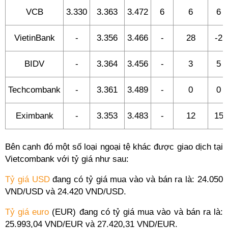
VCB
3.330
3.363
3.472
6
6
6
VietinBank
-
3.356
3.466
-
28
-2
BIDV
-
3.364
3.456
-
3
5
Techcombank
-
3.361
3.489
-
0
0
Eximbank
-
3.353
3.483
-
12
15
Bên cạnh đó một số loại ngoại tệ khác được giao dịch tại
Vietcombank với tỷ giá như sau:
Tỷ giá USD
đang có tỷ giá mua vào và bán ra là: 24.050
VND/USD và 24.420 VND/USD.
Tỷ giá euro
(EUR) đang có tỷ giá mua vào và bán ra là:
25.993,04 VND/EUR và 27.420,31 VND/EUR.