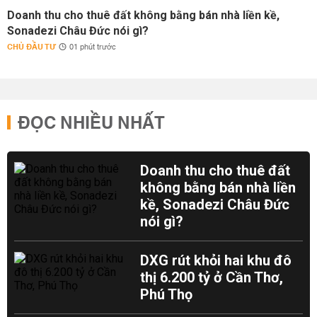
Doanh thu cho thuê đất không bằng bán nhà liền kề,
Sonadezi Châu Đức nói gì?
CHỦ ĐẦU TƯ
01 phút trước
ĐỌC NHIỀU NHẤT
Doanh thu cho thuê đất
không bằng bán nhà liền
kề, Sonadezi Châu Đức
nói gì?
DXG rút khỏi hai khu đô
thị 6.200 tỷ ở Cần Thơ,
Phú Thọ