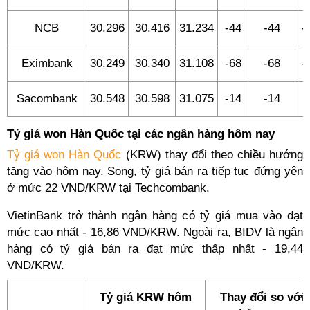
NCB
30.296
30.416
31.234
-44
-44
-
Eximbank
30.249
30.340
31.108
-68
-68
-
Sacombank
30.548
30.598
31.075
-14
-14
-
Tỷ giá won Hàn Quốc tại các ngân hàng hôm nay
Tỷ giá won Hàn Quốc
(KRW) thay đổi theo chiều hướng
tăng vào hôm nay. Song, tỷ giá bán ra tiếp tục đứng yên
ở mức 22 VND/KRW tại Techcombank.
VietinBank trở thành ngân hàng có tỷ giá mua vào đạt
mức cao nhất - 16,86 VND/KRW. Ngoài ra, BIDV là ngân
hàng có tỷ giá bán ra đạt mức thấp nhất - 19,44
VND/KRW.
Tỷ giá KRW hôm
Thay đổi so với