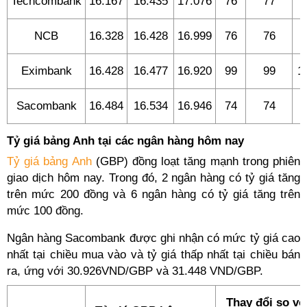
Techcombank
16.167
16.435
17.076
76
77
6
NCB
16.328
16.428
16.999
76
76
2
Eximbank
16.428
16.477
16.920
99
99
1
Sacombank
16.484
16.534
16.946
74
74
7
Tỷ giá bảng Anh tại các ngân hàng hôm nay
Tỷ giá bảng Anh
(GBP) đồng loạt tăng mạnh trong phiên
giao dịch hôm nay. Trong đó, 2 ngân hàng có tỷ giá tăng
trên mức 200 đồng và 6 ngân hàng có tỷ giá tăng trên
mức 100 đồng.
Ngân hàng Sacombank được ghi nhận có mức tỷ giá cao
nhất tại chiều mua vào và tỷ giá thấp nhất tại chiều bán
ra, ứng với 30.926VND/GBP và 31.448 VND/GBP.
Thay đổi so vớ