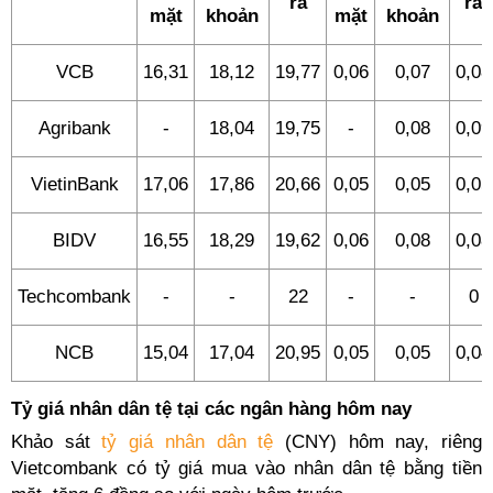
ra
ra
mặt
khoản
mặt
khoản
VCB
16,31
18,12
19,77
0,06
0,07
0,08
Agribank
-
18,04
19,75
-
0,08
0,09
VietinBank
17,06
17,86
20,66
0,05
0,05
0,05
BIDV
16,55
18,29
19,62
0,06
0,08
0,08
Techcombank
-
-
22
-
-
0
NCB
15,04
17,04
20,95
0,05
0,05
0,04
Tỷ giá nhân dân tệ tại các ngân hàng hôm nay
Khảo sát
tỷ giá nhân dân tệ
(CNY) hôm nay, riêng
Vietcombank có tỷ giá mua vào nhân dân tệ bằng tiền