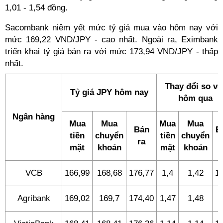
1,01 - 1,54 đồng.
Sacombank niêm yết mức tỷ giá mua vào hôm nay với
mức 169,22 VND/JPY - cao nhất. Ngoài ra, Eximbank
triển khai tỷ giá bán ra với mức 173,94 VND/JPY - thấp
nhất.
Thay đổi so vớ
Tỷ giá JPY hôm nay
hôm qua
Ngân hàng
Mua
Mua
Mua
Mua
Bán
B
tiền
chuyển
tiền
chuyển
ra
r
mặt
khoản
mặt
khoản
VCB
166,99
168,68
176,77
1,4
1,42
1,
Agribank
169,02
169,7
174,40
1,47
1,48