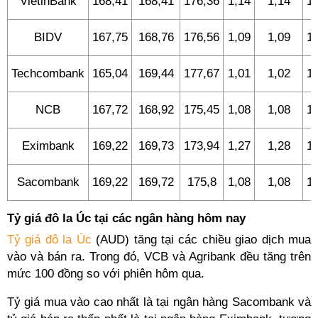
VietinBank
168,41
168,41
176,36
1,14
1,14
1,
BIDV
167,75
168,76
176,56
1,09
1,09
1,
Techcombank
165,04
169,44
177,67
1,01
1,02
1,
NCB
167,72
168,92
175,45
1,08
1,08
1,
Eximbank
169,22
169,73
173,94
1,27
1,28
1,
Sacombank
169,22
169,72
175,8
1,08
1,08
1,
Tỷ giá đô la Úc tại các ngân hàng hôm nay
Tỷ giá đô la Úc
(AUD) tăng tại các chiều giao dịch mua
vào và bán ra. Trong đó, VCB và Agribank đều tăng trên
mức 100 đồng so với phiên hôm qua.
Tỷ giá mua vào cao nhất là tại ngân hàng Sacombank và