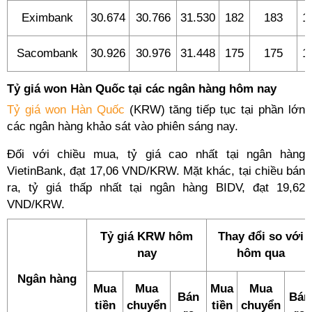
Eximbank
30.674
30.766
31.530
182
183
1
Sacombank
30.926
30.976
31.448
175
175
1
Tỷ giá won Hàn Quốc tại các ngân hàng hôm nay
Tỷ giá won Hàn Quốc
(KRW) tăng tiếp tục tại phần lớn
các ngân hàng khảo sát vào phiên sáng nay.
Đối với chiều mua, tỷ giá cao nhất tại ngân hàng
VietinBank, đạt 17,06 VND/KRW. Mặt khác, tại chiều bán
ra, tỷ giá thấp nhất tại ngân hàng BIDV, đạt 19,62
VND/KRW.
Tỷ giá KRW hôm
Thay đổi so với
nay
hôm qua
Ngân hàng
Mua
Mua
Mua
Mua
Bán
Bán
tiền
chuyển
tiền
chuyển