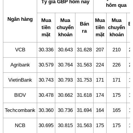
Tỷ giá GBP hôm nay
hôm qua
Ngân hàng
Mua
Mua
Mua
Mua
Bán
B
tiền
chuyển
tiền
chuyển
ra
r
mặt
khoản
mặt
khoản
VCB
30.336
30.643
31.628
207
210
2
Agribank
30.579
30.764
31.563
224
226
2
VietinBank
30.743
30.793
31.753
171
171
1
BIDV
30.478
30.662
31.618
174
175
1
Techcombank
30.360
30.736
31.694
164
165
1
NCB
30.695
30.815
31.563
175
175
1