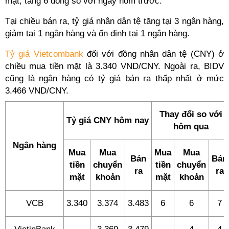
mặt, tăng 6 đồng so với ngày hôm trước.
Tại chiều bán ra, tỷ giá nhân dân tệ tăng tại 3 ngân hàng,
giảm tại 1 ngân hàng và ổn định tại 1 ngân hàng.
Tỷ giá Vietcombank
đối với đồng nhân dân tệ (CNY) ở
chiều mua tiền mặt là 3.340 VND/CNY. Ngoài ra, BIDV
cũng là ngân hàng có tỷ giá bán ra thấp nhất ở mức
3.466 VND/CNY.
Thay đổi so với
Tỷ giá CNY hôm nay
hôm qua
Ngân hàng
Mua
Mua
Mua
Mua
Bán
Bán
tiền
chuyển
tiền
chuyển
ra
ra
mặt
khoản
mặt
khoản
VCB
3.340
3.374
3.483
6
6
7