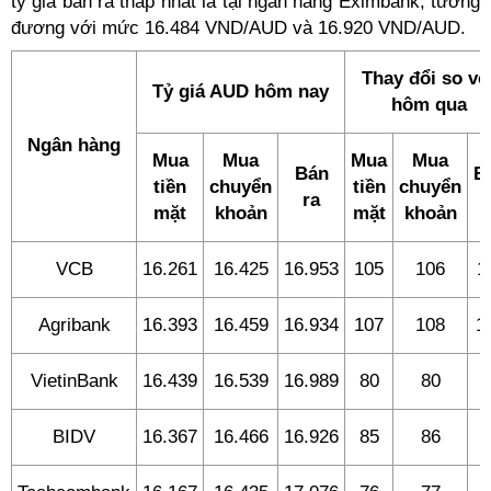
tỷ giá bán ra thấp nhất là tại ngân hàng Eximbank, tương
đương với mức 16.484 VND/AUD và 16.920 VND/AUD.
Thay đổi so vớ
Tỷ giá AUD hôm nay
hôm qua
Ngân hàng
Mua
Mua
Mua
Mua
Bán
B
tiền
chuyển
tiền
chuyển
ra
r
mặt
khoản
mặt
khoản
VCB
16.261
16.425
16.953
105
106
1
Agribank
16.393
16.459
16.934
107
108
1
VietinBank
16.439
16.539
16.989
80
80
8
BIDV
16.367
16.466
16.926
85
86
8