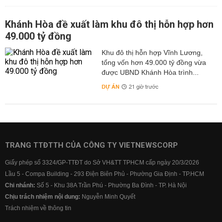
Khánh Hòa đề xuất làm khu đô thị hỗn hợp hơn
49.000 tỷ đồng
Khu đô thị hỗn hợp Vĩnh Lương,
tổng vốn hơn 49.000 tỷ đồng vừa
được UBND Khánh Hòa trình...
DỰ ÁN
21 giờ trước
TRANG TTĐTTH CỦA CÔNG TY VIETNEWSCORP
Giấy phép số 3324/GP-TTĐT do Sở VH&TT TPHCM cấp ngày 20/3/2026
Lầu 5 - Compa Building - 293 Điện Biên Phủ - Phường Gia Định - TP.HCM
Chi nhánh:
Số 5 - Khu 38A Trần Phú - Phường Ba Đình - TP. Hà Nội
Chịu trách nhiệm nội dung:
Nguyễn Minh Quyết
Trách nhiệm về thông tin