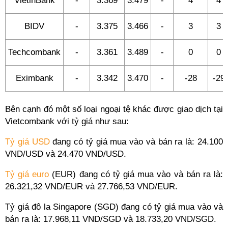
VietinBank
-
3.369
3.479
-
4
4
BIDV
-
3.375
3.466
-
3
3
Techcombank
-
3.361
3.489
-
0
0
Eximbank
-
3.342
3.470
-
-28
-29
Bên cạnh đó một số loại ngoại tệ khác được giao dịch tại
Vietcombank với tỷ giá như sau:
Tỷ giá USD
đang có tỷ giá mua vào và bán ra là: 24.100
VND/USD và 24.470 VND/USD.
Tỷ giá euro
(EUR) đang có tỷ giá mua vào và bán ra là:
26.321,32 VND/EUR và 27.766,53 VND/EUR.
Tỷ giá đô la Singapore (SGD) đang có tỷ giá mua vào và
bán ra là: 17.968,11 VND/SGD và 18.733,20 VND/SGD.