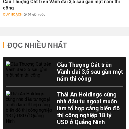
Cầu Thượng Cát trên Vành đai 3,5 sau gần một năm thi
công
QUY HOẠCH
01 giờ trước
ĐỌC NHIỀU NHẤT
Cầu Thượng Cát trên
Vành đai 3,5 sau gần một
năm thi công
Thái An Holdings cùng
nhà đầu tư ngoại muốn
làm tổ hợp cảng biển đô
thị công nghiệp 18 tỷ
USD ở Quảng Ninh