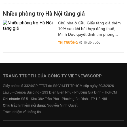
Nhiều phòng trọ Hà Nội tăng giá
Chủ nhà ở Cầu Giấy tăng giá thêm
10% sau khi hết hợp đồng thuê,
Minh Đức quyết định tìm phòng...
THỊ TRƯỜNG
10 giờ trước
TRANG TTĐTTH CỦA CÔNG TY VIETNEWSCORP
Giấy phép số 3324/GP-TTĐT do Sở VH&TT TPHCM cấp ngày 20/3/2026
Lầu 5 - Compa Building - 293 Điện Biên Phủ - Phường Gia Định - TP.HCM
Chi nhánh:
Số 5 - Khu 38A Trần Phú - Phường Ba Đình - TP. Hà Nội
Chịu trách nhiệm nội dung:
Nguyễn Minh Quyết
Trách nhiệm về thông tin