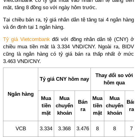
Vietcombank có tỷ giá mua vào nhân dân tệ bằng tiền
mặt, tăng 8 đồng so với ngày hôm trước.
Tại chiều bán ra, tỷ giá nhân dân tệ tăng tại 4 ngân hàng
và ổn định tại 1 ngân hàng.
Tỷ giá Vietcombank
đối với đồng nhân dân tệ (CNY) ở
chiều mua tiền mặt là 3.334 VND/CNY. Ngoài ra, BIDV
cũng là ngân hàng có tỷ giá bán ra thấp nhất ở mức
3.463 VND/CNY.
Thay đổi so với
Tỷ giá CNY hôm nay
hôm qua
Ngân hàng
Mua
Mua
Mua
Mua
Bán
Bán
tiền
chuyển
tiền
chuyển
ra
ra
mặt
khoản
mặt
khoản
VCB
3.334
3.368
3.476
8
8
7