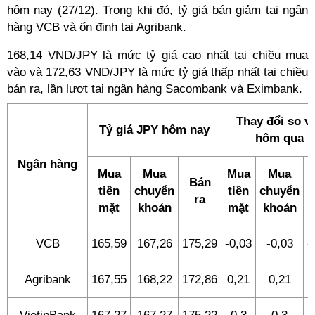
hôm nay (27/12). Trong khi đó, tỷ giá bán giảm tại ngân
hàng VCB và ổn định tại Agribank.
168,14 VND/JPY là mức tỷ giá cao nhất tại chiều mua
vào và 172,63 VND/JPY là mức tỷ giá thấp nhất tại chiều
bán ra, lần lượt tại ngân hàng Sacombank và Eximbank.
Thay đổi so v
Tỷ giá JPY hôm nay
hôm qua
Ngân hàng
Mua
Mua
Mua
Mua
Bán
tiền
chuyển
tiền
chuyển
ra
mặt
khoản
mặt
khoản
VCB
165,59
167,26
175,29
-0,03
-0,03
-
Agribank
167,55
168,22
172,86
0,21
0,21