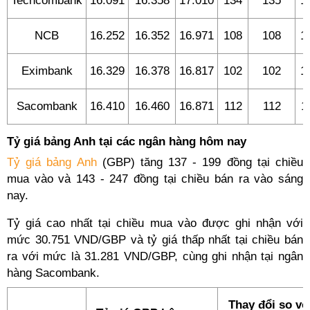
Techcombank
16.091
16.358
17.010
134
135
1
NCB
16.252
16.352
16.971
108
108
1
Eximbank
16.329
16.378
16.817
102
102
1
Sacombank
16.410
16.460
16.871
112
112
1
Tỷ giá bảng Anh tại các ngân hàng hôm nay
Tỷ giá bảng Anh
(GBP) tăng 137 - 199 đồng tại chiều
mua vào và 143 - 247 đồng tại chiều bán ra vào sáng
nay.
Tỷ giá cao nhất tại chiều mua vào được ghi nhận với
mức 30.751 VND/GBP và tỷ giá thấp nhất tại chiều bán
ra với mức là 31.281 VND/GBP, cùng ghi nhận tại ngân
hàng Sacombank.
Thay đổi so vớ