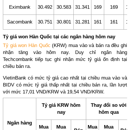
Eximbank
30.492
30.583
31.341
169
169
1
Sacombank
30.751
30.801
31.281
161
161
1
Tỷ giá won Hàn Quốc tại các ngân hàng hôm nay
Tỷ giá won Hàn Quốc
(KRW) mua vào và bán ra đều ghi
nhận tăng vào hôm nay. Duy chỉ ngân hàng
Techcombank tiếp tục ghi nhận mức tỷ giá ổn định tại
chiều bán ra.
VietinBank có mức tỷ giá cao nhất tại chiều mua vào và
BIDV có mức tỷ giá thấp nhất tại chiều bán ra, lần lượt
với mức 17,01 VND/KRW và 19,54 VND/KRW.
Tỷ giá KRW hôm
Thay đổi so với
nay
hôm qua
Ngân hàng
Mua
Mua
Mua
Mua