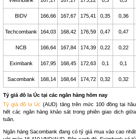
VietinBank
167,27
167,27
175,22
0,3
0,3
BIDV
166,66
167,67
175,41
0,35
0,36
0
Techcombank
164,03
168,42
176,59
0,47
0,47
0
NCB
166,64
167,84
174,39
0,22
0,22
0
Eximbank
167,95
168,45
172,63
0,1
0,1
0
Sacombank
168,14
168,64
174,72
0,32
0,32
0
Tỷ giá đô la Úc tại các ngân hàng hôm nay
Tỷ giá đô la Úc
(AUD) tăng trên mức 100 đồng tại hầu
hết các ngân hàng khảo sát trong phiên giao dịch giữa
tuần.
Ngân hàng Sacombank đang có tỷ giá mua vào cao nhất