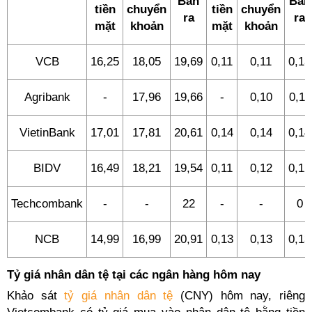
Bán
Bán
tiền
chuyển
tiền
chuyển
ra
ra
mặt
khoản
mặt
khoản
VCB
16,25
18,05
19,69
0,11
0,11
0,13
Agribank
-
17,96
19,66
-
0,10
0,11
VietinBank
17,01
17,81
20,61
0,14
0,14
0,14
BIDV
16,49
18,21
19,54
0,11
0,12
0,12
Techcombank
-
-
22
-
-
0
NCB
14,99
16,99
20,91
0,13
0,13
0,13
Tỷ giá nhân dân tệ tại các ngân hàng hôm nay
Khảo sát
tỷ giá nhân dân tệ
(CNY) hôm nay, riêng