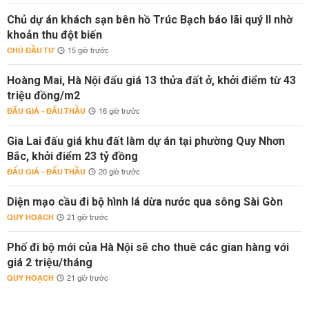
Chủ dự án khách sạn bên hồ Trúc Bạch báo lãi quý II nhờ
khoản thu đột biến
CHỦ ĐẦU TƯ
15 giờ trước
Hoàng Mai, Hà Nội đấu giá 13 thửa đất ở, khởi điểm từ 43
triệu đồng/m2
ĐẤU GIÁ - ĐẤU THẦU
16 giờ trước
Gia Lai đấu giá khu đất làm dự án tại phường Quy Nhơn
Bắc, khởi điểm 23 tỷ đồng
ĐẤU GIÁ - ĐẤU THẦU
20 giờ trước
Diện mạo cầu đi bộ hình lá dừa nước qua sông Sài Gòn
QUY HOẠCH
21 giờ trước
Phố đi bộ mới của Hà Nội sẽ cho thuê các gian hàng với
giá 2 triệu/tháng
QUY HOẠCH
21 giờ trước