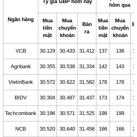
Tỷ giá GBP hôm nay
hôm qua
Ngân hàng
Mua
Mua
Mua
Mua
Bán
B
tiền
chuyển
tiền
chuyển
ra
r
mặt
khoản
mặt
khoản
VCB
30.129
30.433
31.412
137
138
1
Agribank
30.355
30.538
31.334
142
143
1
VietinBank
30.572
30.622
31.582
178
178
1
BIDV
30.304
30.487
31.437
173
174
1
Techcombank
30.196
30.571
31.525
198
199
1
NCB
30.520
30.640
31.458
166
166
2