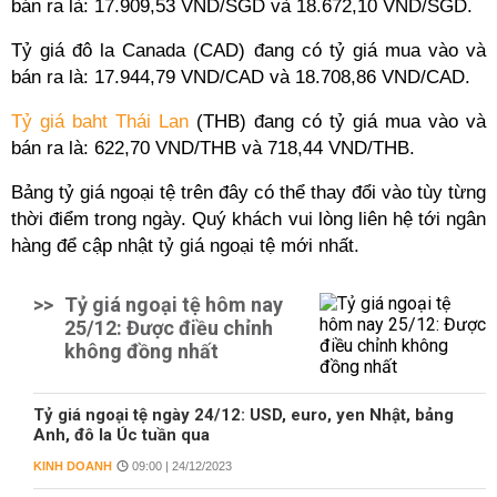
bán ra là: 17.909,53 VND/SGD và 18.672,10 VND/SGD.
Tỷ giá đô la Canada (CAD) đang có tỷ giá mua vào và
bán ra là: 17.944,79 VND/CAD và 18.708,86 VND/CAD.
Tỷ giá baht Thái Lan
(THB) đang có tỷ giá mua vào và
bán ra là: 622,70 VND/THB và 718,44 VND/THB.
Bảng tỷ giá ngoại tệ trên đây có thể thay đổi vào tùy từng
thời điểm trong ngày. Quý khách vui lòng liên hệ tới ngân
hàng để cập nhật tỷ giá ngoại tệ mới nhất.
>>
Tỷ giá ngoại tệ hôm nay
25/12: Được điều chỉnh
không đồng nhất
Tỷ giá ngoại tệ ngày 24/12: USD, euro, yen Nhật, bảng
Anh, đô la Úc tuần qua
KINH DOANH
09:00 | 24/12/2023