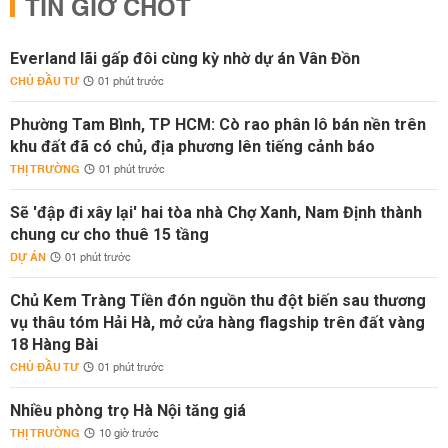
TIN GIỜ CHÓT
Everland lãi gấp đôi cùng kỳ nhờ dự án Vân Đồn
CHỦ ĐẦU TƯ
01 phút trước
Phường Tam Bình, TP HCM: Cò rao phân lô bán nền trên
khu đất đã có chủ, địa phương lên tiếng cảnh báo
THỊ TRƯỜNG
01 phút trước
Sẽ 'đập đi xây lại' hai tòa nhà Chợ Xanh, Nam Định thành
chung cư cho thuê 15 tầng
DỰ ÁN
01 phút trước
Chủ Kem Tràng Tiền đón nguồn thu đột biến sau thương
vụ thâu tóm Hải Hà, mở cửa hàng flagship trên đất vàng
18 Hàng Bài
CHỦ ĐẦU TƯ
01 phút trước
Nhiều phòng trọ Hà Nội tăng giá
THỊ TRƯỜNG
10 giờ trước