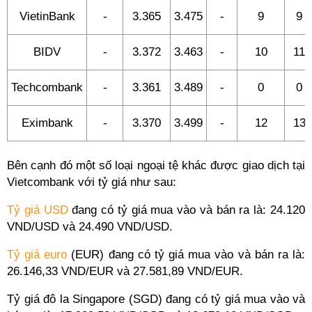
VietinBank
-
3.365
3.475
-
9
9
BIDV
-
3.372
3.463
-
10
11
Techcombank
-
3.361
3.489
-
0
0
Eximbank
-
3.370
3.499
-
12
13
Bên cạnh đó một số loại ngoại tệ khác được giao dịch tại
Vietcombank với tỷ giá như sau:
Tỷ giá USD
đang có tỷ giá mua vào và bán ra là: 24.120
VND/USD và 24.490 VND/USD.
Tỷ giá euro
(EUR) đang có tỷ giá mua vào và bán ra là:
26.146,33 VND/EUR và 27.581,89 VND/EUR.
Tỷ giá đô la Singapore (SGD) đang có tỷ giá mua vào và