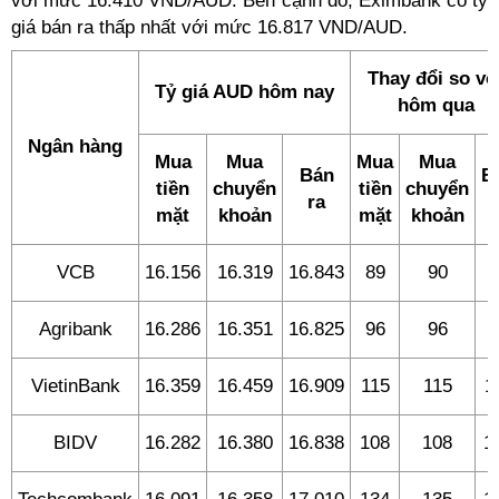
với mức 16.410 VND/AUD. Bên cạnh đó, Eximbank có tỷ
giá bán ra thấp nhất với mức 16.817 VND/AUD.
Thay đổi so vớ
Tỷ giá AUD hôm nay
hôm qua
Ngân hàng
Mua
Mua
Mua
Mua
Bán
B
tiền
chuyển
tiền
chuyển
ra
r
mặt
khoản
mặt
khoản
VCB
16.156
16.319
16.843
89
90
9
Agribank
16.286
16.351
16.825
96
96
9
VietinBank
16.359
16.459
16.909
115
115
1
BIDV
16.282
16.380
16.838
108
108
1