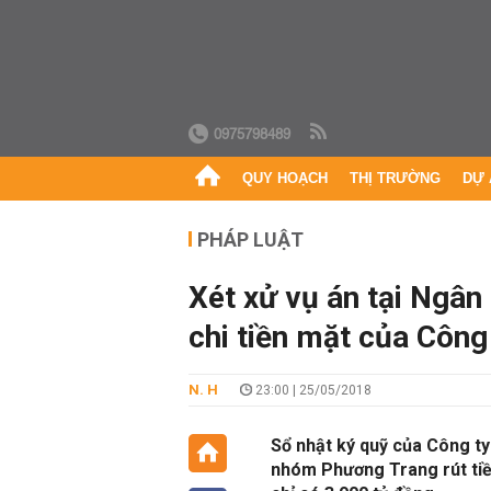
0975798489
QUY HOẠCH
THỊ TRƯỜNG
DỰ 
PHÁP LUẬT
Xét xử vụ án tại Ngân 
chi tiền mặt của Công
N. H
23:00 | 25/05/2018
Sổ nhật ký quỹ của Công t
nhóm Phương Trang rút tiề