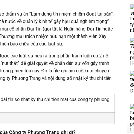
sơ thẩm vụ án “Lạm dụng tín nhiệm chiếm đoạt tài sản”,
Nhà nước về quản lý kinh tế gây hậu quả nghiêm trọng”
mại cổ phần Đại Tín (gọi tắt là Ngân hàng Đại Tín hoặc
 Thương mại trách nhiệm hữu hạn một thành viên Xây
phiên bào chữa của các luật sư.
ược các luật sư nêu ra trong phần tranh luận có 2 nội
“nút thắt” để giải quyết về phần dân sự vốn gây tranh
 trong phiên tòa này. Đó là file ghi âm cuộc nói chuyện
ng ty Phương Trang và nội dung sổ nhật ký thu chi tiền
t của Công ty Phương Trang ghi gì?