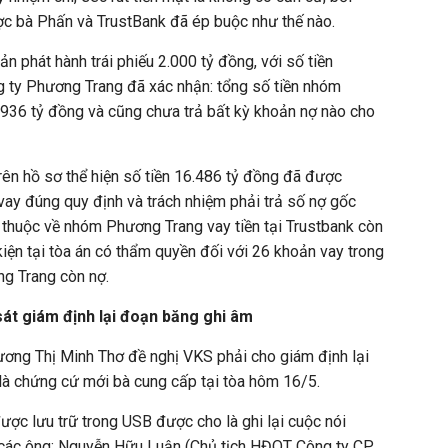
 bà Phấn và TrustBank đã ép buộc như thế nào.
n phát hành trái phiếu 2.000 tỷ đồng, với số tiền
g ty Phương Trang đã xác nhận: tổng số tiền nhóm
.936 tỷ đồng và cũng chưa trả bất kỳ khoản nợ nào cho
ên hồ sơ thể hiện số tiền 16.486 tỷ đồng đã được
vay đúng quy định và trách nhiệm phải trả số nợ gốc
 thuộc về nhóm Phương Trang vay tiền tại Trustbank còn
iện tại tòa án có thẩm quyền đối với 26 khoản vay trong
g Trang còn nợ.
sát giám định lại đoạn băng ghi âm
rương Thị Minh Thơ đề nghị VKS phải cho giám định lại
à chứng cứ mới bà cung cấp tại tòa hôm 16/5.
m được lưu trữ trong USB được cho là ghi lại cuộc nói
 các ông: Nguyễn Hữu Luận (Chủ tịch HĐQT Công ty CP