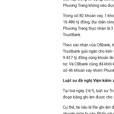
Phương Trang không nêu được
Trong số 82 khoản vay, 1 khoả
16.486 tỷ đồng, đại diện côn
Phương Trang thực nhận là 3
TrustBank.
Theo xác nhận của CBbank, tr
Trustbank giải ngân cho bên 
9.437 tỷ đồng cùng khoản lãi
nợ. Và CBbank cũng đã khởi k
số 46 khoản vay nhóm Phươn
Luật sư đề nghị Viện kiểm 
Tại toà ngày 24/5, luật sư T
đoạn băng ghi âm được cho l
Cụ thể, tài liệu là file ghi â
chuyện giữa bị cáo Phấn với