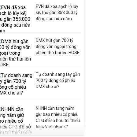
EVN đã xóa sạch lỗ lũy
kế, thu gần 353.000 tỷ
đồng sau nửa năm
DMX hút gần 700 tỷ
đồng vốn ngoại trong
phiên thứ hai lên HOSE
Tự doanh sang tay gần
700 tỷ đồng cổ phiếu
DMX cho ai?
NHNN cần tăng nắm
giữ bao nhiêu cổ phiếu
CTG để sở hữu tối thiểu
65% VietinBank?