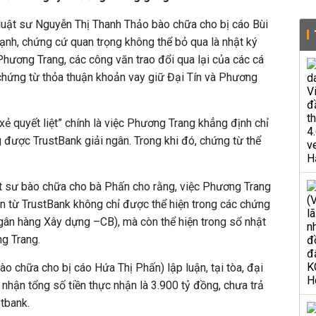
luật sư Nguyễn Thị Thanh Thảo bào chữa cho bị cáo Bùi
ạnh, chứng cứ quan trọng không thể bỏ qua là nhật ký
Phương Trang, các công văn trao đổi qua lại của các cá
chứng từ thỏa thuận khoản vay giữ Đại Tín và Phương
ẻ quyết liệt” chính là việc Phương Trang khẳng định chỉ
được TrustBank giải ngân. Trong khi đó, chứng từ thể
ật sư bào chữa cho bà Phấn cho rằng, việc Phương Trang
n từ TrustBank không chỉ được thể hiện trong các chứng
 ngân hàng Xây dựng –CB), mà còn thể hiện trong sổ nhật
ng Trang.
o chữa cho bị cáo Hứa Thị Phấn) lập luận, tại tòa, đại
hận tổng số tiền thực nhận là 3.900 tỷ đồng, chưa trả
tbank.