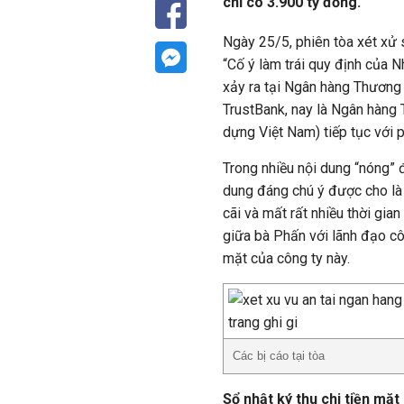
chỉ có 3.900 tỷ đồng.
Ngày 25/5, phiên tòa xét xử 
“Cố ý làm trái quy định của 
xảy ra tại Ngân hàng Thương 
TrustBank, nay là Ngân hàng
dựng Việt Nam) tiếp tục với 
Trong nhiều nội dung “nóng” đ
dung đáng chú ý được cho là 
cãi và mất rất nhiều thời gian
giữa bà Phấn với lãnh đạo cô
mặt của công ty này.
Các bị cáo tại tòa
Sổ nhật ký thu chi tiền mặ