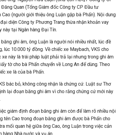
 Đăng Quan (Tổng Giám đốc Công ty CP Đầu tư
 Cao (người giới thiệu ông Luận gặp bà Phấn). Nội dung
, đại diện Công ty Phương Trang thừa nhận khoản vay
y này tại Ngân hàng Đại Tín.
 băng ghi âm, ông Luận là người nói nhiều nhất, lúc đề
g, lúc 10.000 tỷ đồng. Về chiếc xe Maybach, VKS cho
xe này là trái pháp luật phải trả lại nhưng trong ghi âm
giấy tờ cho bà Phấn chuyển về Long An để dùng. Theo
iếc xe là của bà Phấn.
ị VKS bác bỏ, không công nhận là chứng cứ. Luật sư Thơ
ịnh lại đoạn băng ghi âm vì cho rằng chứng cứ mới này
.
iệc giám định đoạn băng ghi âm còn để làm rõ nhiều nội
ng tên Cao trong đoạn băng ghi âm được bà Phấn cho
 tra mối quan hệ giữa ông Cao, ông Luận trong việc cản
ân hàng Nhà nước và vụ án.