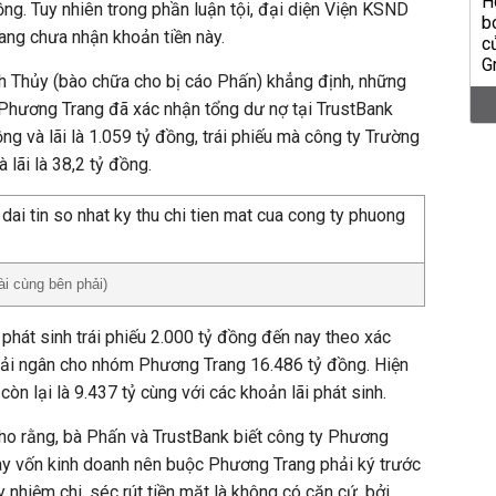
 đồng. Tuy nhiên trong phần luận tội, đại diện Viện KSND
ang chưa nhận khoản tiền này.
nh Thủy (bào chữa cho bị cáo Phấn) khẳng định, những
hương Trang đã xác nhận tổng dư nợ tại TrustBank
g và lãi là 1.059 tỷ đồng, trái phiếu mà công ty Trường
 lãi là 38,2 tỷ đồng.
i cùng bên phải)
phát sinh trái phiếu 2.000 tỷ đồng đến nay theo xác
iải ngân cho nhóm Phương Trang 16.486 tỷ đồng. Hiện
còn lại là 9.437 tỷ cùng với các khoản lãi phát sinh.
ho rằng, bà Phấn và TrustBank biết công ty Phương
ay vốn kinh doanh nên buộc Phương Trang phải ký trước
 nhiệm chi, séc rút tiền mặt là không có căn cứ, bởi