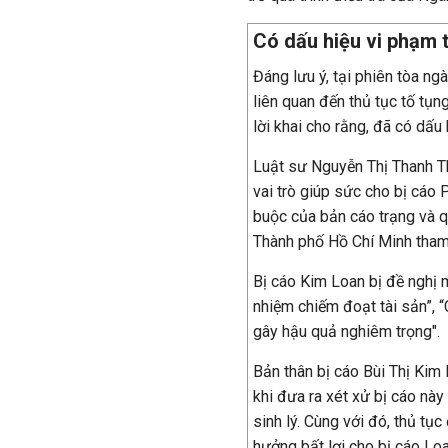
Có dấu hiệu vi phạm t
Đáng lưu ý, tại phiên tòa ngà
liên quan đến thủ tục tố tụn
lời khai cho rằng, đã có dấu
Luật sư Nguyễn Thị Thanh Th
vai trò giúp sức cho bị cáo 
buộc của bản cáo trạng và q
Thành phố Hồ Chí Minh tham 
Bị cáo Kim Loan bị đề nghị 
nhiệm chiếm đoạt tài sản”, “
gây hậu quả nghiêm trọng".
Bản thân bị cáo Bùi Thị Kim 
khi đưa ra xét xử bị cáo này
sinh lý. Cùng với đó, thủ tục
hưởng bất lợi cho bị cáo Loa