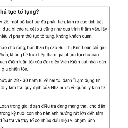
hủ tục tố tụng?
y 25, một số luật sư đã phân tích, làm rõ các tình tiết
g, đưa bị cáo ra xét xử cũng như quá trình thẩm vấn, lấy
 hiệu vi phạm thủ tục tố tụng, không khách quan.
ảo cho rằng, bản thân bị cáo Bùi Thị Kim Loan chỉ giữ
Phấn, không hề trực tiếp tham gia phạm tội như cáo
uan điểm luận tội của đại diện Viện Kiểm sát nhân dân
gia phiên tòa.
mức án 28 - 30 năm tù về hai tội danh “Lạm dụng tín
Cố ý làm trái quy định của Nhà nước về quản lý kinh tế
Loan trong giai đoạn điều tra đang mang thai, cho đến
 trong kỳ nuôi con nhỏ nên ảnh hưởng rất lớn đến tâm
 điều tra và truy tố có nhiều dấu hiệu vi phạm, ảnh
n.