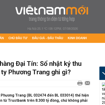
Hà Nội 25.1 °C
|
08:12PM, 07/08/2026
ÁN
CHỦ ĐẦU TƯ
ĐẤU GIÁ - ĐẤU THẦU
KINH DOANH
hàng Đại Tín: Sổ nhật ký thu
 ty Phương Trang ghi gì?
y Phương Trang (BL 032474 đến BL 033014) thể hiện
n từ Trustbank trên 8.300 tỷ đồng, chứ không phải