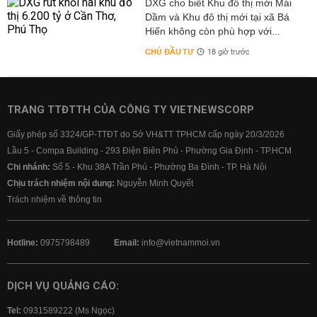
DXG cho biết Khu đô thị mới Mái
Dầm và Khu đô thị mới tại xã Bá
Hiến không còn phù hợp với...
CHỦ ĐẦU TƯ
18 giờ trước
TRANG TTĐTTH CỦA CÔNG TY VIETNEWSCORP
Giấy phép số 3324/GP-TTĐT do Sở VH&TT TPHCM cấp ngày 20/3/2026
Lầu 5 - Compa Building - 293 Điện Biên Phủ - Phường Gia Định - TP.HCM
Chi nhánh:
Số 5 - Khu 38A Trần Phú - Phường Ba Đình - TP. Hà Nội
Chịu trách nhiệm nội dung:
Nguyễn Minh Quyết
Trách nhiệm về thông tin
Hotline:
0975798489
Email:
info@vietnammoi.vn
DỊCH VỤ QUẢNG CÁO:
Tel:
0931589222 (Ms Ngọc)