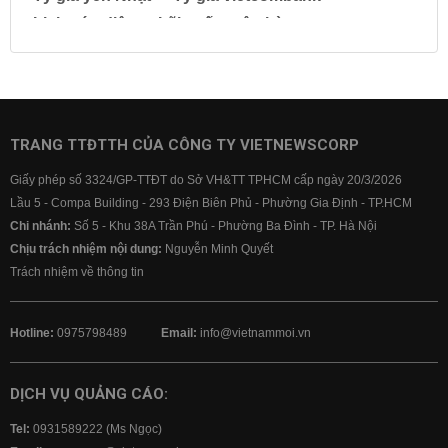
Lịch cúp điện
Lãi suất ngân hàng
Lãi suất tiết kiệm
Lãi suất tiền gửi
Lãi suất ngân hàng Agribank
Lãi suất ngân hàng Sacombank
Lãi suất ngân hàng BIDV
TRANG TTĐTTH CỦA CÔNG TY VIETNEWSCORP
Lãi suất ngân hàng Vietinbank
Giấy phép số 3324/GP-TTĐT do Sở VH&TT TPHCM cấp ngày 20/3/2026
Lãi suất ngân hàng Vietcombank
Lầu 5 - Compa Building - 293 Điện Biên Phủ - Phường Gia Định - TP.HCM
Chi nhánh:
Số 5 - Khu 38A Trần Phú - Phường Ba Đình - TP. Hà Nội
Chịu trách nhiệm nội dung:
Nguyễn Minh Quyết
Trách nhiệm về thông tin
Hotline:
0975798489
Email:
info@vietnammoi.vn
DỊCH VỤ QUẢNG CÁO:
Tel:
0931589222 (Ms Ngọc)