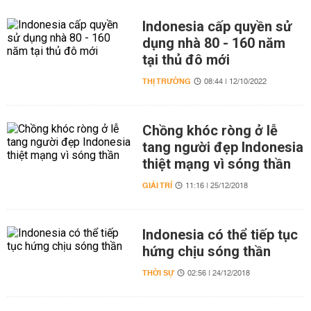
Indonesia cấp quyền sử
dụng nhà 80 - 160 năm
tại thủ đô mới
THỊ TRƯỜNG
08:44 | 12/10/2022
Chồng khóc ròng ở lễ
tang người đẹp Indonesia
thiệt mạng vì sóng thần
GIẢI TRÍ
11:16 | 25/12/2018
Indonesia có thể tiếp tục
hứng chịu sóng thần
THỜI SỰ
02:56 | 24/12/2018