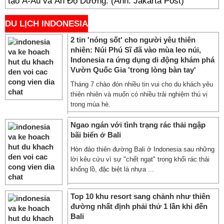
tạo Á-Âu và Ấn Độ Dương. (Ảnh: Jakarta Post)
DU LỊCH INDONESIA
2 tin 'nóng sốt' cho người yêu thiên
nhiên: Núi Phú Sĩ đã vào mùa leo núi,
Indonesia ra ứng dụng di động khám phá
Vườn Quốc Gia 'trong lòng bàn tay'
Tháng 7 chào đón nhiều tin vui cho du khách yêu
thiên nhiên và muốn có nhiều trải nghiệm thú vị
trong mùa hè.
Ngao ngán với tình trạng rác thải ngập
bãi biển ở Bali
Hòn đảo thiên đường Bali ở Indonesia sau những
lời kêu cứu vì sự "chết ngạt" trong khối rác thải
khổng lồ, đặc biệt là nhựa ...
Top 10 khu resort sang chảnh như thiên
đường nhất định phải thử 1 lần khi đến
Bali