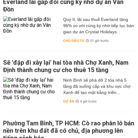
Everland lãi gấp đôi cùng kỳ nhờ dự án Vân
Đồn
Quý II, lãi sau thuế Everland tăng
96% so với cùng kỳ nhờ tiếp tục bàn
giao dự án Crystal Holidays...
CHỦ ĐẦU TƯ
01 giờ trước
Sẽ 'đập đi xây lại' hai tòa nhà Chợ Xanh, Nam
Định thành chung cư cho thuê 15 tầng
Ninh Bình sẽ phá dỡ 2 tòa nhà 5
tầng đã xuống cấp và khu vực chợ
Xanh để tạo mặt bằng triển...
DỰ ÁN
4 giờ trước
Phường Tam Bình, TP HCM: Cò rao phân lô bán
nền trên khu đất đã có chủ, địa phương lên