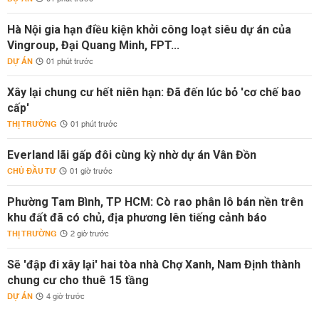
Hà Nội gia hạn điều kiện khởi công loạt siêu dự án của
Vingroup, Đại Quang Minh, FPT...
DỰ ÁN
01 phút trước
Xây lại chung cư hết niên hạn: Đã đến lúc bỏ 'cơ chế bao
cấp'
THỊ TRƯỜNG
01 phút trước
Everland lãi gấp đôi cùng kỳ nhờ dự án Vân Đồn
CHỦ ĐẦU TƯ
01 giờ trước
Phường Tam Bình, TP HCM: Cò rao phân lô bán nền trên
khu đất đã có chủ, địa phương lên tiếng cảnh báo
THỊ TRƯỜNG
2 giờ trước
Sẽ 'đập đi xây lại' hai tòa nhà Chợ Xanh, Nam Định thành
chung cư cho thuê 15 tầng
DỰ ÁN
4 giờ trước