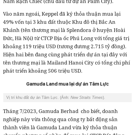
Nam Rạch Chiếc (chủ đầu tư dự án Palm City).
Vào năm ngoái, Keppel đã ký thỏa thuận mua lại
49% vốn tại 3 khu đất thuộc Khu đô thị Bắc An
Khánh (tên thương mại là Splendora ở huyện Hoài
Đức, Hà Nội) từ CTCP Địa ốc Phú Long với tổng giá trị
khoảng 119 triệu USD (tương đương 2.715 tỷ đồng).
Hiện hai bên đang cùng phát triển dự án tại đây với
tên thương mại là Mailand Hanoi City có tổng chi phí
phát triển khoảng 506 triệu USD.
Gamuda Land mua lại dự án Tâm Lực
Vị trí khu đất dự án Tâm Lực. (Ảnh:
New Straits Times
).
Tháng 7/2023, Gamuda Berhad cho biết, doanh
nghiệp này vừa thông qua công ty bất động sản
thành viên là Gamuda Land vừa ký thỏa thuận