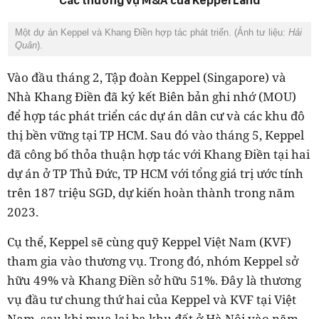
Các thương vụ M&A của Keppel Land
Một dự án Keppel và Khang Điền hợp tác phát triển. (Ảnh tư liệu:
Hải
Quân
).
Vào đầu tháng 2, Tập đoàn Keppel (Singapore) và
Nhà Khang Điền đã ký kết Biên bản ghi nhớ (MOU)
để hợp tác phát triển các dự án dân cư và các khu đô
thị bền vững tại TP HCM.
Sau đó vào tháng 5,
Keppel
đã công bố thỏa thuận hợp tác với Khang Điền tại hai
dự án ở TP Thủ Đức, TP HCM với tổng giá trị ước tính
trên 187 triệu SGD, dự kiến hoàn thành trong năm
2023.
Cụ thể, Keppel sẽ cùng quỹ Keppel Việt Nam (KVF)
tham gia vào thương vụ. Trong đó, nhóm Keppel sở
hữu 49% và Khang Điền sở hữu 51%. Đây là thương
vụ đầu tư chung thứ hai của Keppel và KVF tại Việt
Nam, sau khi mua lại ba khu đất ở Hà Nội vào năm