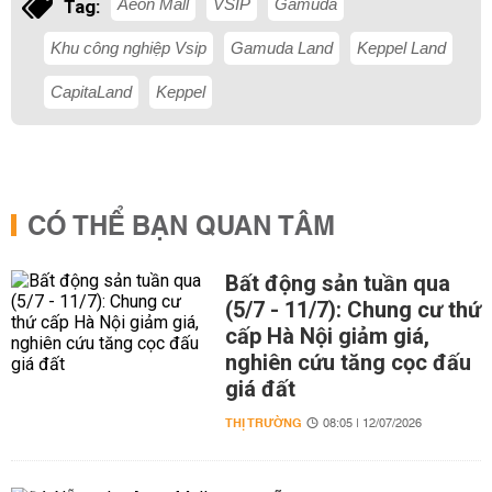
Aeon Mall
VSIP
Gamuda
Tag:
Khu công nghiệp Vsip
Gamuda Land
Keppel Land
CapitaLand
Keppel
CÓ THỂ BẠN QUAN TÂM
Bất động sản tuần qua
(5/7 - 11/7): Chung cư thứ
cấp Hà Nội giảm giá,
nghiên cứu tăng cọc đấu
giá đất
THỊ TRƯỜNG
08:05 | 12/07/2026