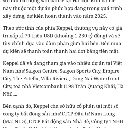
sở hữu bất động sản bán lẻ tại Hà Nội.
Khu bán lẻ
này thuộc một dự án phức hợp đang trong quá trình
xây dựng, dự kiến hoàn thành vào năm 2025.
Theo ước tính của phía Keppel, thương vụ này có giá
trị xấp xỉ 70 triệu USD (khoảng 1.230 tỷ đồng) và sẽ
tùy chỉnh dựa vào đàm phán giữa hai bên. Bên mua
dự kiến sẽ thanh toán thành hai đợt bằng tiền mặt.
Keppel đã và đang tham gia vào nhiều dự án tại Việt
Nam như Saigon Centre, Saigon Sports City, Empire
City, The Estella, Villa Riviera, Dong Nai Waterfront
City, toà nhà Vietcombank (198 Trần Quang Khải, Hà
Nội),...
Bên cạnh đó, Keppel còn sở hữu cổ phần tại một số
công ty bất động sản như CTCP Đầu tư Nam Long
(Mã: NLG), CTCP Bất động sản Nhà Bè, Công ty TNHH