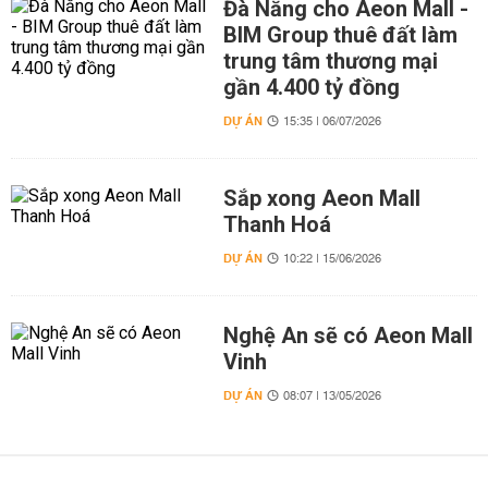
Đà Nẵng cho Aeon Mall -
BIM Group thuê đất làm
trung tâm thương mại
gần 4.400 tỷ đồng
DỰ ÁN
15:35 | 06/07/2026
Sắp xong Aeon Mall
Thanh Hoá
DỰ ÁN
10:22 | 15/06/2026
Nghệ An sẽ có Aeon Mall
Vinh
DỰ ÁN
08:07 | 13/05/2026