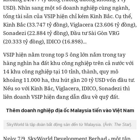
USD). Nhìn sang một số doanh nghiệp cùng ngành,
tổng tài sản của VSIP hiện chỉ kém Kinh Bắc. Cụ thể,
Kinh Bắc (33.747 tỷ đồng), Viglacera (23.606 tỷ đồng),
Sonadezi (22.884 tỷ đồng), Đầu tư Sài Gòn VRG
(20.333 tỷ đồng), IDICO (16.898)...
VSIP hiện nằm trong top 5 ông lớn nắm trong tay
hàng nghìn ha đất khu công nghiệp trên cả nước với
14 khu công nghiệp tại 10 tỉnh, thành, quy mô
khoảng 11.000 ha, thu hút gần 20 tỷ USD vốn đầu tư.
Nếu so với Kinh Bắc, Viglacera, IDICO, Sonadezi thì
liên doanh VSIP hiện đang dẫn đầu về quỹ đất.
Thêm doanh nghiệp địa ốc Malaysia tiến vào Việt Nam
SkyWorld là tập đoàn bất động sản đến từ Malaysia. (Ảnh:
The Star
).
Ngày 7/9, SkyWorld Development Berhad - một tập