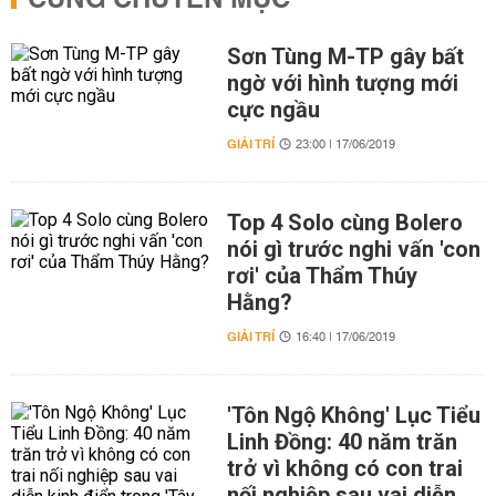
CÙNG CHUYÊN MỤC
Sơn Tùng M-TP gây bất
ngờ với hình tượng mới
cực ngầu
GIẢI TRÍ
23:00 | 17/06/2019
Top 4 Solo cùng Bolero
nói gì trước nghi vấn 'con
rơi' của Thẩm Thúy
Hằng?
GIẢI TRÍ
16:40 | 17/06/2019
'Tôn Ngộ Không' Lục Tiểu
Linh Đồng: 40 năm trăn
trở vì không có con trai
nối nghiệp sau vai diễn