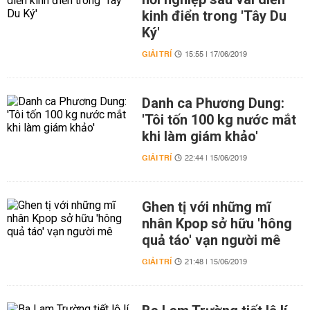
kinh điển trong 'Tây Du
Ký'
GIẢI TRÍ
15:55 | 17/06/2019
Danh ca Phương Dung:
'Tôi tốn 100 kg nước mắt
khi làm giám khảo'
GIẢI TRÍ
22:44 | 15/06/2019
Ghen tị với những mĩ
nhân Kpop sở hữu 'hông
quả táo' vạn người mê
GIẢI TRÍ
21:48 | 15/06/2019