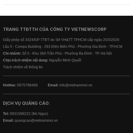
TRANG TTĐTTH CỦA CÔNG TY VIETNEWSCORP
Giấy phép số 3324/GP-TTĐT do Sở VH&TT TPHCM cấp ngày 20/3/2026
Lầu 5 - Compa Building - 293 Điện Biên Phủ - Phường Gia Định - TP.HCM
Chi nhánh:
Số 5 - Khu 38A Trần Phú - Phường Ba Đình - TP. Hà Nội
Chịu trách nhiệm nội dung:
Nguyễn Minh Quyết
Trách nhiệm về thông tin
Hotline:
0975798489
Email:
info@vietnammoi.vn
DỊCH VỤ QUẢNG CÁO:
Tel:
0931589222 (Ms Ngọc)
Email:
quangcao@vietnammoi.vn