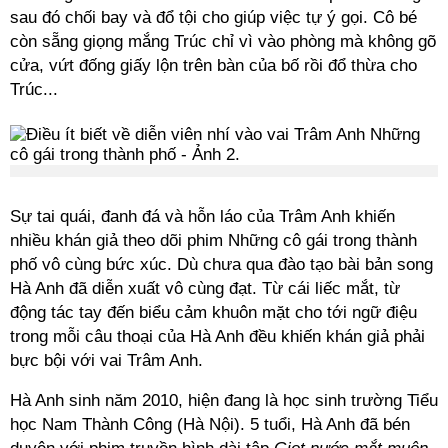
sau đó chối bay và đổ tội cho giúp việc tự ý gọi. Cô bé
còn sẵng giọng mắng Trúc chỉ vì vào phòng mà không gõ
cửa, vứt đống giấy lộn trên bàn của bố rồi đổ thừa cho
Trúc...
Sự tai quái, đanh đá và hỗn láo của Trâm Anh khiến
nhiều khán giả theo dõi phim Những cô gái trong thành
phố vô cùng bức xúc. Dù chưa qua đào tạo bài bản song
Hà Anh đã diễn xuất vô cùng đạt. Từ cái liếc mắt, từ
động tác tay đến biểu cảm khuôn mặt cho tới ngữ điệu
trong mỗi câu thoại của Hà Anh đều khiến khán giả phải
bực bội với vai Trâm Anh.
Hà Anh sinh năm 2010, hiện đang là học sinh trường Tiểu
học Nam Thành Công (Hà Nội). 5 tuổi, Hà Anh đã bén