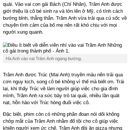
quái. Vào vai con gái Bách (Chí Nhân), Trâm Anh được
giới thiệu là cô bé sinh ra và lớn lên ở Mỹ, có tính cách
bướng bỉnh, thẳng thắn. Trâm Anh vừa trải qua cú sốc về
chuyện tình cảm của bố mẹ nên rất khó chịu với mọi
người xung quanh.
Hà Anh vào vai Trâm Anh ngang bướng.
Trâm Anh được Trúc (Mai Anh) truyền máu nên trải qua
cơn nguy kịch, song cô bé không vì thế mà biết ơn. Trái
lại, khi thấy Trúc về làm người giúp việc cho gia đình
mình, Trâm Anh ra sức bày trò tai quái, nhiều lần quát
nạt, hỗn hào với Trúc hòng đuổi việc cô.
Đặc biệt, phim còn có những phân đoạn nói dối không
chớp mắt của Trâm Anh nhằm đổ tội cho cô giúp việc
khiến người xem ức chế. Trâm Anh đòi ăn pizza nhưng