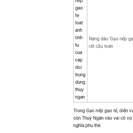
Nàng dâu 'Gạo nếp gạ
rất cầu toàn
Trong
Gạo nếp gạo tẻ
, diễn 
còn Thuý Ngân vào vai cô vợ h
nghĩa phu thê.