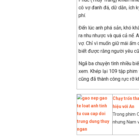
cô vợ đanh đá, dữ dằn, ích k
phí.
Đến lúc anh phá sản, khó khăn
ra nhu nhược và quá cả nể. 
vợ. Chỉ vì muốn giữ mái ấm c
biết được rằng người yêu cũ
Ngã ba chuyện tình nhiều bi
xem. Khép lại 109 tập phim v
cũng đã thành công rực rỡ k
Chạy trốn th
hiệu với An
Trong phim C
nhưng Nam vẫ