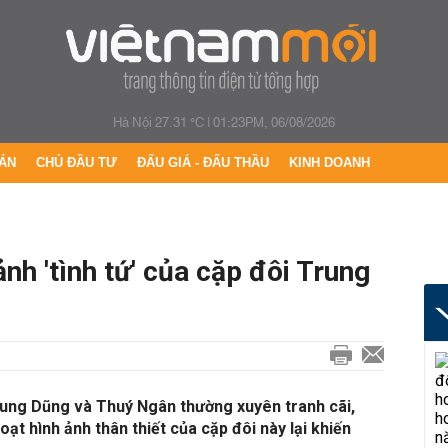
Hà Nội 27.31 °C
|
01:23PM, 06/08/2026
ÁN
CHỦ ĐẦU TƯ
ĐẤU GIÁ - ĐẤU THẦU
KINH DOANH
nh 'tình tứ' của cặp đôi Trung
rung Dũng và Thuý Ngân thường xuyên tranh cãi,
ạt hình ảnh thân thiết của cặp đôi này lại khiến