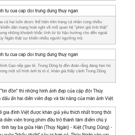
a cả hai luôn được thể hiện trên trang cá nhân cùng nhiều
 khiến dân mạng hoài nghi về mối quan hệ "phim giả tình thật"
hưng những khoảnh khắc tình tứ từ hậu trường cho đến ngoài
húy Ngân thật sự khiến nhiều người ngưỡng mộ.
hình Gạo nếp gạo tẻ, Trung Dũng bị đồn đoán rằng đang hẹn hò
ong một số hình ảnh bị rò rỉ, khán giả thấy cảnh Trung Dũng
y “tin đồn” thì những hình ảnh đẹp của cặp đôi Thúy
 dấu ấn hai diễn viên đẹp và tài năng của màn ảnh Việt.
 gia đình Việt được khán giả yêu thích nhất trong thời
à diễn viên trong phim đều trở thành tâm điểm chú ý
 tình tay ba giữa Hân (Thúy Ngân) - Kiệt (Trung Dũng) -
u cuộc "khẩu chiến" xảy ra hơn cả. Thúy Ngân vào vai