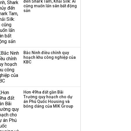
đến Shark Tam, Khải Silk: Ai
‘phất lên’ trong tháng 8,
cũng muốn lấn sân bất động
nhóm ngành nào có
sản
tiềm năng dẫn sóng?
Bắc Ninh điều chỉnh quy
hoạch khu công nghiệp của
KBC
Hơn 49ha đất gần Bãi
Trường quy hoạch cho dự
án Phú Quốc Housing và
bóng dáng của MIK Group