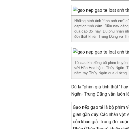
Những hình ảnh “tình anh em” củ
caption tình cảm. Điều này càng
của cặp đôi này. Dù phủ nhận n
đời thật khiến Trung Dũng và T
Từ sau khi đóng bộ phim truyền 
với Hân Hoa hậu - Thúy Ngân. Tr
nắm tay Thúy Ngân qua đường.
Dù là “phim giả tình thật” ha
Ngân- Trung Dũng vẫn luôn là
Gạo nếp gạo tẻ là bộ phim về
gian gần đây. Các nhân vật v
của khán giả. Trong đó, cuộc
Phúc (Thùy Trang) khiến nhiề