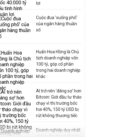
lợi
Cuộc đua 'xuống phố'
của ngân hàng thuần
số
Huấn Hoa Hồng là Chủ
tịch doanh nghiệp vốn
100 tỷ, góp cổ phần
trong hai doanh nghiệp
khác
AI trở nên 'đáng sợ' hơn
Bitcoin: Giới đầu tư tháo
chạy vì thị trường bốc
hơi 40%, 150 tỷ USD bị
rút không thương tiếc
Doanh nghiệp duy nhất
sản xuất vàng mã trên