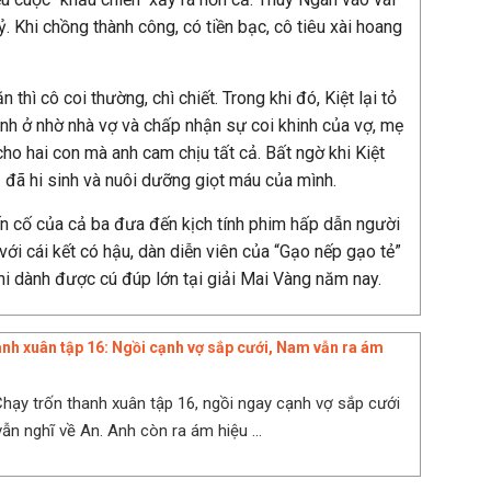
ỷ. Khi chồng thành công, có tiền bạc, cô tiêu xài hoang
 thì cô coi thường, chì chiết. Trong khi đó, Kiệt lại tỏ
Anh ở nhờ nhà vợ và chấp nhận sự coi khinh của vợ, mẹ
ho hai con mà anh cam chịu tất cả. Bất ngờ khi Kiệt
 đã hi sinh và nuôi dưỡng giọt máu của mình.
ến cố của cả ba đưa đến kịch tính phim hấp dẫn người
ới cái kết có hậu, dàn diễn viên của “Gạo nếp gạo tẻ”
hi dành được cú đúp lớn tại giải Mai Vàng năm nay.
anh xuân tập 16: Ngồi cạnh vợ sắp cưới, Nam vẫn ra ám
hạy trốn thanh xuân tập 16, ngồi ngay cạnh vợ sắp cưới
n nghĩ về An. Anh còn ra ám hiệu ...