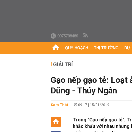
0975798489
QUY HOẠCH
THỊ TRƯỜNG
DỰ 
GIẢI TRÍ
Gạo nếp gạo tẻ: Loạt ả
Dũng - Thúy Ngân
Sam Thái
09:17 | 15/01/2019
Trong "Gạo nếp gạo tẻ", T
khắc khẩu với nhau nhưng lo