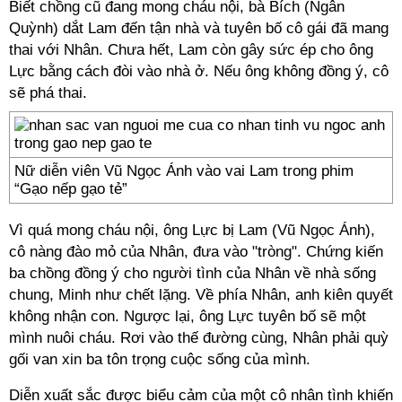
Biết chồng cũ đang mong cháu nội, bà Bích (Ngân
Quỳnh) dắt Lam đến tận nhà và tuyên bố cô gái đã mang
thai với Nhân. Chưa hết, Lam còn gây sức ép cho ông
Lực bằng cách đòi vào nhà ở. Nếu ông không đồng ý, cô
sẽ phá thai.
Nữ diễn viên Vũ Ngọc Ánh vào vai Lam trong phim
“Gạo nếp gạo tẻ”
Vì quá mong cháu nội, ông Lực bị Lam (Vũ Ngọc Ánh),
cô nàng đào mỏ của Nhân, đưa vào "tròng". Chứng kiến
ba chồng đồng ý cho người tình của Nhân về nhà sống
chung, Minh như chết lặng. Về phía Nhân, anh kiên quyết
không nhận con. Ngược lại, ông Lực tuyên bố sẽ một
mình nuôi cháu. Rơi vào thế đường cùng, Nhân phải quỳ
gối van xin ba tôn trọng cuộc sống của mình.
Diễn xuất sắc được biểu cảm của một cô nhân tình khiến