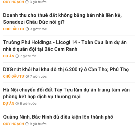
QUY HOẠCH
3 giờ trước
Doanh thu cho thuê đất không bằng bán nhà liền kề,
Sonadezi Châu Đức nói gì?
CHỦ ĐẦU TƯ
3 giờ trước
Trường Phú Holdings - Licogi 14 - Toàn Cầu làm dự án
nhà ở quân đội tại Bắc Cam Ranh
DỰ ÁN
7 giờ trước
DXG rút khỏi hai khu đô thị 6.200 tỷ ở Cần Thơ, Phú Thọ
CHỦ ĐẦU TƯ
7 giờ trước
Hà Nội chuyển đổi đất Tây Tựu làm dự án trung tâm văn
phòng kết hợp dịch vụ thương mại
DỰ ÁN
8 giờ trước
Quảng Ninh, Bắc Ninh đủ điều kiện lên thành phố
QUY HOẠCH
9 giờ trước