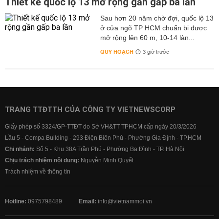
Thiết kế quốc lộ 13 mở rộng gần gấp ba lần
Sau hơn 20 năm chờ đợi, quốc lộ 13
ở cửa ngõ TP HCM chuẩn bị được
mở rộng lên 60 m, 10-14 làn...
QUY HOẠCH
3 giờ trước
TRANG TTĐTTH CỦA CÔNG TY VIETNEWSCORP
Giấy phép số 3324/GP-TTĐT do Sở VH&TT TPHCM cấp ngày 20/3/2026
Lầu 5 - Compa Building - 293 Điện Biên Phủ - Phường Gia Định - TP.HCM
Chi nhánh:
Số 5 - Khu 38A Trần Phú - Phường Ba Đình - TP. Hà Nội
Chịu trách nhiệm nội dung:
Nguyễn Minh Quyết
Trách nhiệm về thông tin
Hotline:
0975798489
Email:
info@vietnammoi.vn