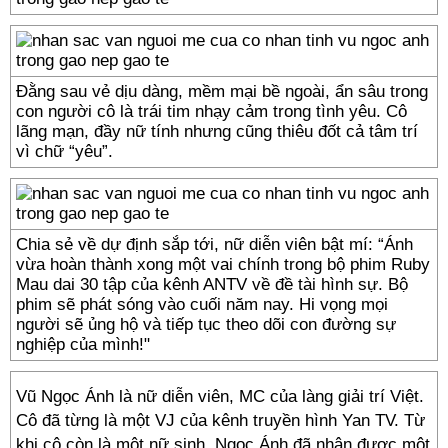
Đằng sau vẻ dịu dàng, mềm mại bề ngoài, ẩn sâu trong
con người cô là trái tim nhạy cảm trong tình yêu. Cô
lãng mạn, đầy nữ tính nhưng cũng thiêu đốt cả tâm trí
vì chữ “yêu”.
Chia sẻ về dự định sắp tới, nữ diễn viên bật mí: “Ánh
vừa hoàn thành xong một vai chính trong bộ phim Ruby
Mau dai 30 tập của kênh ANTV về đề tài hình sự. Bộ
phim sẽ phát sóng vào cuối năm nay. Hi vọng mọi
người sẽ ủng hộ và tiếp tục theo dõi con đường sự
nghiệp của mình!"
Vũ Ngọc Ánh là nữ diễn viên, MC của làng giải trí Việt.
Cô đã từng là một VJ của kênh truyền hình Yan TV. Từ
khi cô còn là một nữ sinh, Ngọc Ánh đã nhận được một