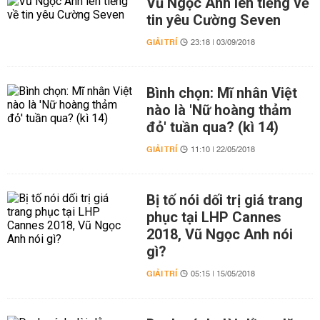
Vũ Ngọc Anh lên tiếng về
tin yêu Cường Seven
GIẢI TRÍ
23:18 | 03/09/2018
Bình chọn: Mĩ nhân Việt
nào là 'Nữ hoàng thảm
đỏ' tuần qua? (kì 14)
GIẢI TRÍ
11:10 | 22/05/2018
Bị tố nói dối trị giá trang
phục tại LHP Cannes
2018, Vũ Ngọc Anh nói
gì?
GIẢI TRÍ
05:15 | 15/05/2018