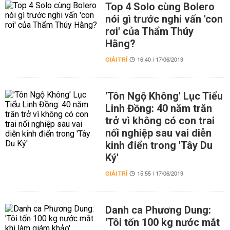
Top 4 Solo cùng Bolero
nói gì trước nghi vấn 'con
rơi' của Thẩm Thúy
Hằng?
GIẢI TRÍ
16:40 | 17/06/2019
'Tôn Ngộ Không' Lục Tiểu
Linh Đồng: 40 năm trăn
trở vì không có con trai
nối nghiệp sau vai diễn
kinh điển trong 'Tây Du
Ký'
GIẢI TRÍ
15:55 | 17/06/2019
Danh ca Phương Dung:
'Tôi tốn 100 kg nước mắt