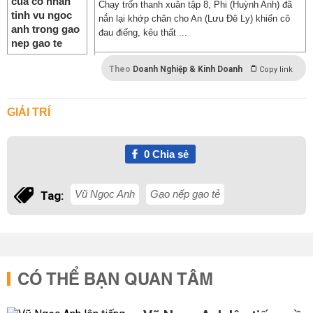
Chạy trốn thanh xuân tập 8, Phi (Huỳnh Anh) đã
nắn lại khớp chân cho An (Lưu Đê Ly) khiến cô
đau điếng, kêu thất ...
Theo
Doanh Nghiệp & Kinh Doanh
Copy link
GIẢI TRÍ
0
Chia sẻ
Vũ Ngọc Anh
Gạo nếp gạo tẻ
Tag:
CÓ THỂ BẠN QUAN TÂM