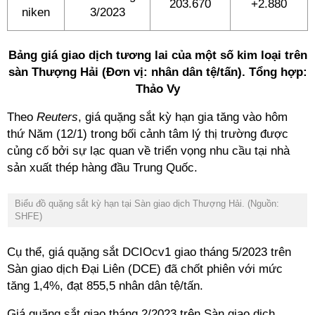
203.670
+2.880
niken
3/2023
Bảng giá giao dịch tương lai của một số kim loại trên
sàn Thượng Hải (Đơn vị: nhân dân tệ/tấn). Tổng hợp:
Thảo Vy
Theo
Reuters
, giá quặng sắt kỳ hạn gia tăng vào hôm
thứ Năm (12/1) trong bối cảnh tâm lý thị trường được
củng cố bởi sự lạc quan về triển vọng nhu cầu tại nhà
sản xuất thép hàng đầu Trung Quốc.
Biểu đồ quặng sắt kỳ hạn tại Sàn giao dịch Thượng Hải. (Nguồn:
SHFE)
Cụ thể, giá quặng sắt DCIOcv1 giao tháng 5/2023 trên
Sàn giao dịch Đại Liên (DCE) đã chốt phiên với mức
tăng 1,4%, đạt 855,5 nhân dân tệ/tấn.
Giá quặng sắt giao tháng 2/2023 trên Sàn giao dịch