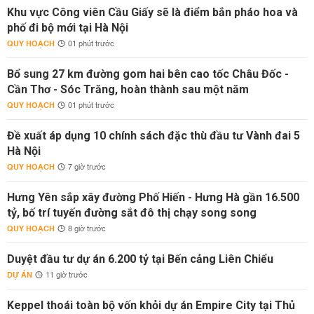
Khu vực Công viên Cầu Giấy sẽ là điểm bắn pháo hoa và
phố đi bộ mới tại Hà Nội
QUY HOẠCH
01 phút trước
Bổ sung 27 km đường gom hai bên cao tốc Châu Đốc -
Cần Thơ - Sóc Trăng, hoàn thành sau một năm
QUY HOẠCH
01 phút trước
Đề xuất áp dụng 10 chính sách đặc thù đầu tư Vành đai 5
Hà Nội
QUY HOẠCH
7 giờ trước
Hưng Yên sắp xây đường Phố Hiến - Hưng Hà gần 16.500
tỷ, bố trí tuyến đường sắt đô thị chạy song song
QUY HOẠCH
8 giờ trước
Duyệt đầu tư dự án 6.200 tỷ tại Bến cảng Liên Chiểu
DỰ ÁN
11 giờ trước
Keppel thoái toàn bộ vốn khỏi dự án Empire City tại Thủ