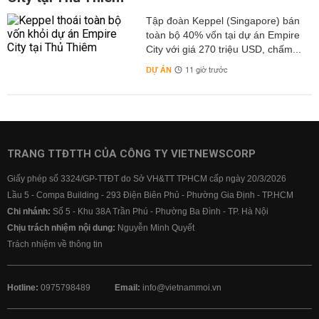
Tập đoàn Keppel (Singapore) bán
toàn bộ 40% vốn tại dự án Empire
City với giá 270 triệu USD, chấm...
DỰ ÁN
11 giờ trước
TRANG TTĐTTH CỦA CÔNG TY VIETNEWSCORP
Giấy phép số 3324/GP-TTĐT do Sở VH&TT TPHCM cấp ngày 20/3/2026
Lầu 5 - Compa Building - 293 Điện Biên Phủ - Phường Gia Định - TP.HCM
Chi nhánh:
Số 5 - Khu 38A Trần Phú - Phường Ba Đình - TP. Hà Nội
Chịu trách nhiệm nội dung:
Nguyễn Minh Quyết
Trách nhiệm về thông tin
Hotline:
0975798489
Email:
info@vietnammoi.vn